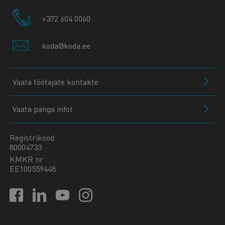
+372 604 0060
koda@koda.ee
Vaata töötajate kontakte
Vaata panga infot
Registrikood
80004733
KMKR nr
EE100559448