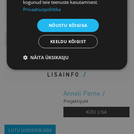
kogunud teie teenuste kasutamisest.
Google-s kui AI
Privaatsuspoliitika
mudelites
NÕUSTU KÕIGIGA
Eesolev
1
Lehekülg
2
Lehekülg
3
Järgmine
››
Viimane
Viimane »
KEELDU KÕIGIST
leht
leht
leht
NÄITA ÜKSIKASJU
LISAINFO
Anneli Perne
Projektijuht
KÜSI LISA
LIITU UUDISKIRJAGA