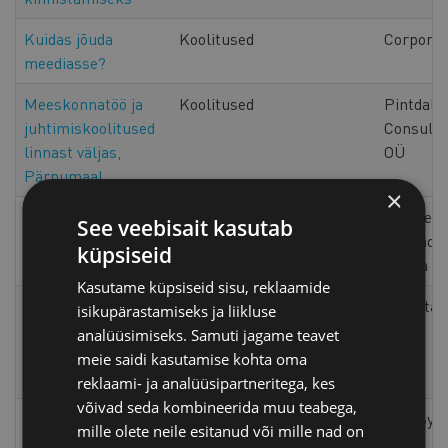
Kuidas jõuda
Koolitused
Corpore
meediasse?
Meeskonnatöö ja
Koolitused
Pintdaly
juhtimiskoolitused
Consulti
linnast väljas,
OÜ
Pärnumaal
×
Loovad tegevused
Koolitused
Örrekese
See veebisait kasutab
üritustel
õpitoad
küpsiseid
(Sinka oü
Kasutame küpsiseid sisu, reklaamide
Koja liikmele
IT ja telekommunikatsioon
Elkdata 
isikupärastamiseks ja liikluse
Veebimajutus.ee
analüüsimiseks. Samuti jagame teavet
teenus kuueks
meie saidi kasutamise kohta oma
kuuks tasuta
reklaami- ja analüüsipartneritega, kes
võivad seda kombineerida muu teabega,
Koduleht
IT ja telekommunikatsioon
Web Sys
mille olete neile esitanud või mille nad on
nähtavaks nii
OÜ