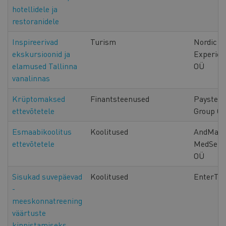
hotellidele ja
restoranidele
Inspireerivad
Turism
Nordic
ekskursioonid ja
Experien
elamused Tallinna
OÜ
vanalinnas
Krüptomaksed
Finantsteenused
Payster
ettevõtetele
Group O
Esmaabikoolitus
Koolitused
AndMar
ettevõtetele
MedServ
OÜ
Sisukad suvepäevad
Koolitused
EnterTra
-
meeskonnatreening
väärtuste
kinnistamiseks