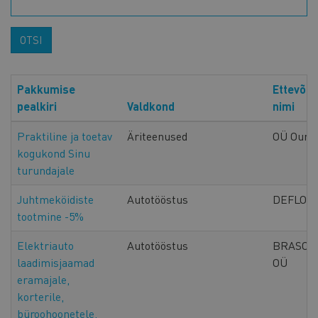
OTSI
Pakkumise
Ettevõtt
pealkiri
Valdkond
nimi
Praktiline ja toetav
Äriteenused
OÜ Ourp
kogukond Sinu
turundajale
Juhtmeköidiste
Autotööstus
DEFLOC
tootmine -5%
Elektriauto
Autotööstus
BRASOV
laadimisjaamad
OÜ
eramajale,
korterile,
büroohoonetele,