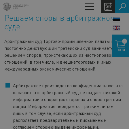
Перейти
Toggle
к
navigation
Решаем споры в арбитражном
основному
LANG
содержанию
суде
SWIT
Корзина
Арбитражный суд Торгово-промышленной палаты как
0
постоянно действующий третейский суд занимается
решением споров, проистекающих из частноправовых
отношений, в том числе, и внешнеторговых и иных
международных экономических отношений.
Арбитражное производство конфиденциальное, что
означает, что арбитражный суд не выдает никакой
информации о спорящих сторонах и споре третьим
лицам. Информация передается третьим лицам
лишь в том случае, если арбитражный суд
располагает предварительным письменным
согласием сторон о выдаче информации.