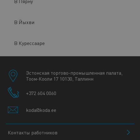
В Пярну
В Йыхви
В Курессааре
Эстонская торгово-промышленная палата,
Тоом-Кооли 17 10130, Таллинн
+372 604 0060
koda@koda.ee
Контакты работников