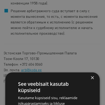
конвенции 1958 года).
Решение арбитражного суда вступает в силу с
момента вынесения, то есть, с момента вынесения
является обратимым к исполнению (с решением
можно пойти к судебному исполнителю и начать
исполнительное производство).
Эстонская Торгово-Промышленная Палата
Тоом-Кооли 17, 10130
Телефон: +372 604 0060
Эл. почта:
arb@koda.ee
IBAN: EE352200221010759340 (Эстонская Торгово-
×
Промышленная Палата), код 767 Swedbank
See veebisait kasutab
küpsiseid
Kasutame küpsiseid sisu, reklaamide
ДОПОЛНИТЕЛЬНАЯ ИНФОРМАЦИЯ
isikupärastamiseks ja liikluse