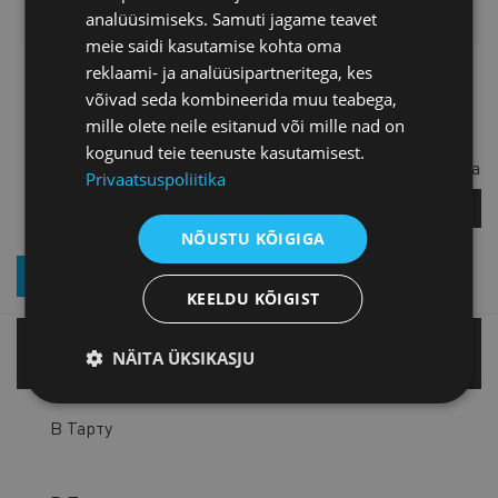
analüüsimiseks. Samuti jagame teavet
meie saidi kasutamise kohta oma
reklaami- ja analüüsipartneritega, kes
Анастасия
võivad seda kombineerida muu teabega,
Незговорова-Замула
mille olete neile esitanud või mille nad on
kogunud teie teenuste kasutamisest.
Секретарь арбитражного суда
Privaatsuspoliitika
ЗАДАЙТЕ ВОПРОС
NÕUSTU KÕIGIGA
ПОДПИСКА НА РАССЫЛКУ НОВОСТЕЙ
KEELDU KÕIGIST
В Таллинне
NÄITA ÜKSIKASJU
В Тарту