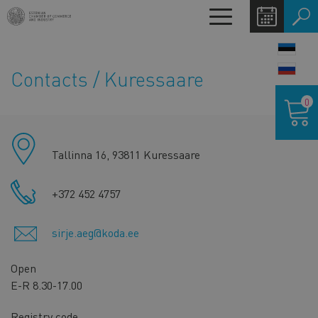
Skip
Toggle
to
navigation
main
LANG
content
SWIT
Contacts
/
Kuressaare
Shoppin
0
cart
Kontori
info
Tallinna 16, 93811 Kuressaare
+372 452 4757
sirje.aeg@koda.ee
Open
E-R 8.30-17.00
Registry code