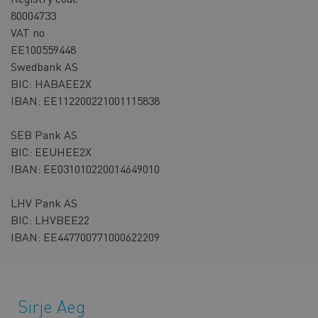
80004733
VAT no
EE100559448
Office
Swedbank AS
bank
BIC: HABAEE2X
accounts
IBAN: EE112200221001115838
SEB Pank AS
BIC: EEUHEE2X
IBAN: EE031010220014649010
LHV Pank AS
BIC: LHVBEE22
IBAN: EE447700771000622209
Inimesed
Sirje Aeg