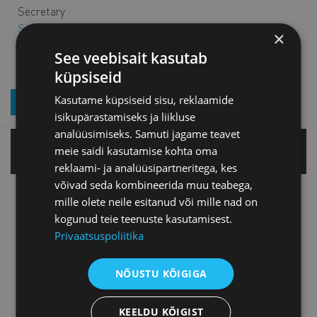
Secretary
Sirje.Aeg@koda.ee
×
+372 452 4757
See veebisait kasutab
küpsiseid
Kasutame küpsiseid sisu, reklaamide
JOIN OUR NEWSLETTER
isikupärastamiseks ja liikluse
analüüsimiseks. Samuti jagame teavet
meie saidi kasutamise kohta oma
Tallinn office
reklaami- ja analüüsipartneritega, kes
võivad seda kombineerida muu teabega,
Tartu office
mille olete neile esitanud või mille nad on
kogunud teie teenuste kasutamisest.
Privaatsuspoliitika
Pärnu office
NÕUSTU KÕIGIGA
Jõhvi office
KEELDU KÕIGIST