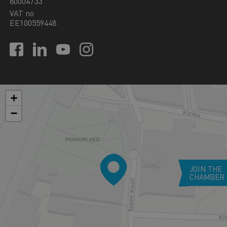
80004733
VAT no
EE100559448
+
−
JOIN THE
CHAMBER