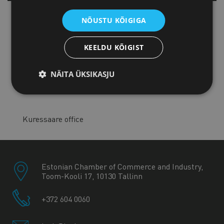
Tartu office
NÕUSTU KÕIGIGA
KEELDU KÕIGIST
Pärnu office
NÄITA ÜKSIKASJU
Jõhvi office
Kuressaare office
Estonian Chamber of Commerce and Industry,
Toom-Kooli 17, 10130 Tallinn
+372 604 0060