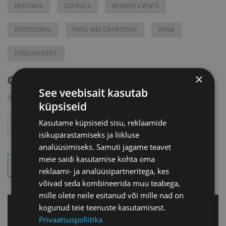
MEETINGS
COURSES
MEMBER EVENTS
RECORDINGS
FAIRS AND EXHIBITIONS
VARIA
FOREIGN VISITS
×
Upcoming events
See veebisait kasutab
Search archive
küpsiseid
Year
Month
Kasutame küpsiseid sisu, reklaamide
isikupärastamiseks ja liikluse
analüüsimiseks. Samuti jagame teavet
meie saidi kasutamise kohta oma
SEARCH EVENTS
reklaami- ja analüüsipartneritega, kes
võivad seda kombineerida muu teabega,
mille olete neile esitanud või mille nad on
kogunud teie teenuste kasutamisest.
Tallinn office
Privaatsuspoliitika