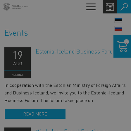
Skip
Toggle
to
navigation
main
LANG
content
SWIT
Events
Shoppin
0
cart
Estonia-Iceland Business Forum
19
AUG
MEETINGS
In cooperation with the Estonian Ministry of Foreign Affairs
and Business Iceland, we invite you to the Estonia–Iceland
Business Forum. The forum takes place on
READ MORE