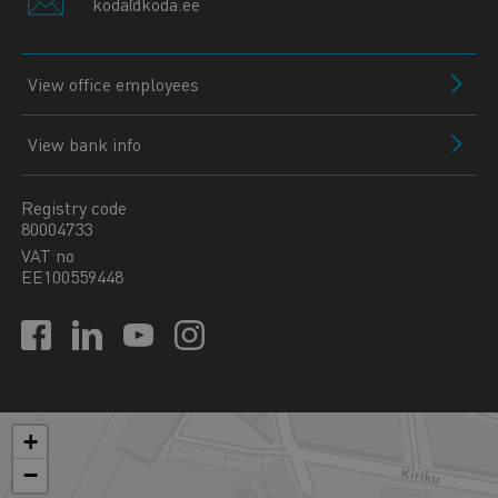
koda@koda.ee
View office employees
View bank info
Registry code
80004733
VAT no
EE100559448
+
−