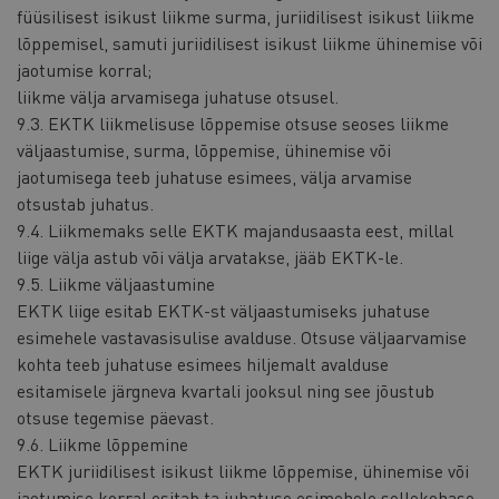
füüsilisest isikust liikme surma, juriidilisest isikust liikme
lõppemisel, samuti juriidilisest isikust liikme ühinemise või
jaotumise korral;
liikme välja arvamisega juhatuse otsusel.
9.3. EKTK liikmelisuse lõppemise otsuse seoses liikme
väljaastumise, surma, lõppemise, ühinemise või
jaotumisega teeb juhatuse esimees, välja arvamise
otsustab juhatus.
9.4. Liikmemaks selle EKTK majandusaasta eest, millal
liige välja astub või välja arvatakse, jääb EKTK-le.
9.5. Liikme väljaastumine
EKTK liige esitab EKTK-st väljaastumiseks juhatuse
esimehele vastavasisulise avalduse. Otsuse väljaarvamise
kohta teeb juhatuse esimees hiljemalt avalduse
esitamisele järgneva kvartali jooksul ning see jõustub
otsuse tegemise päevast.
9.6. Liikme lõppemine
EKTK juriidilisest isikust liikme lõppemise, ühinemise või
jaotumise korral esitab ta juhatuse esimehele sellekohase