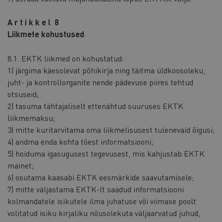
A r t i k k e l 8
Liikmete kohustused
8.1. EKTK liikmed on kohustatud:
1) järgima käesolevat põhikirja ning täitma üldkoosoleku,
juht- ja kontrollorganite nende pädevuse piires tehtud
otsuseid;
2) tasuma tähtajaliselt ettenähtud suuruses EKTK
liikmemaksu;
3) mitte kuritarvitama oma liikmelisusest tulenevaid õigusi;
4) andma enda kohta tõest informatsiooni;
5) hoiduma igasugusest tegevusest, mis kahjustab EKTK
mainet;
6) osutama kaasabi EKTK eesmärkide saavutamisele;
7) mitte väljastama EKTK-lt saadud informatsiooni
kolmandatele isikutele ilma juhatuse või viimase poolt
volitatud isiku kirjaliku nõusolekuta väljaarvatud juhud,