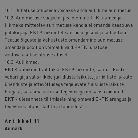
10.1. Juhatuse otsusega võidakse anda auliikme aunimetus.
10.2. Aunimetuse saajad ei pea olema EKTK liikmed ja
liikmeks mitteolev aunimetuse kandja ei omanda käesoleva
põhikirjaga EKTK liikmetele antud õiguseid ja kohustusi.
Teatud õiguste ja kohustuste omandamine aunimetuse
omandaja poolt on võimalik vaid EKTK juhatuse
vastavasisulise otsuse alusel.
10.3. Auliikmed.
EKTK auliikmed valitakse EKTK liikmete, samuti Eesti
Vabariigi ja välisriikide juriidiliste isikute, juriidiliste isikute
ühenduste ja ettevõtlusega tegelevate füüsiliste isikute
hulgast, kes oma aktiivse tegevusega on kaasa aidanud
EKTK ülesannete täitmisele ning omavad EKTK arengus ja
tegevuses olulist kohta ja tähendust.
A r t i k k e l 11
Aumärk