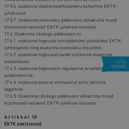
17.5.6. osakonna lõpetamisettepaneku esitamine EKTK
juhatusele.
17.5.7. Osakonna koosoleku pädevuses võivad olla muud
küsimused vastavalt EKTK juhatuse otsusele.
17.6. Osakonna nõukogu pädevuses on
17.6.1. osakonna tegevuse korraldamine juhindudes EKTK
juhtorganite ning osakonna koosoleku otsustest;
17.6.2. osakonna tegevusaruande esitamine osakonna
koosolekule;
LIITU
KOJAGA
17.6.3. osakonna tegevusest regulaarne aruandmine EKTK
peadirektorile;
17.6.4. osakonna eelarve olemasolul selle täitmise
tagamine.
17.6.5. Osakonna nõukogu pädevuses võivad olla muud
küsimused vastavalt EKTK juhatuse otsusele.
A r t i k k e l 18
EKTK sektsioonid