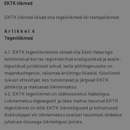
EKTK liikmed
EKTK liikmed võivad olla tegevliikmed või toetajaliikmed.
A r t i k k e l 4
Tegevliikmed
4.1. EKTK tegevliikmeteks võivad olla Eesti Vabariigis
kehtestatud korras registreeritud eraõiguslikud ja avalik-
õiguslikud juriidilised isikud, kelle põhitegevuseks on
majandustegevus, välismaa äriühingu filiaalid, füüsilisest
isikust ettevõtjad, kes tunnistavad ja järgivad EKTK
põhikirja ja maksavad liikmemaksu.
4.2. EKTK tegevliikmel on üldkoosolekul hääleõigus.
Liikmemaksu õigeaegselt ja täies mahus tasunud EKTK
tegevliikmel on kõik EKTK liikmeõigused ja kohustused.
Kokkuleppel või liikmemaksu osalisel tasumisel võidakse
juhatuse otsusega liikmeõigusi piirata.