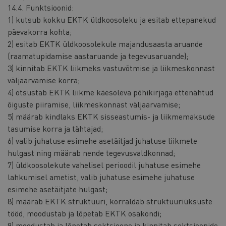
14.4. Funktsioonid:
1) kutsub kokku EKTK üldkoosoleku ja esitab ettepanekud
päevakorra kohta;
2) esitab EKTK üldkoosolekule majandusaasta aruande
(raamatupidamise aastaruande ja tegevusaruande);
3) kinnitab EKTK liikmeks vastuvõtmise ja liikmeskonnast
väljaarvamise korra;
4) otsustab EKTK liikme käesoleva põhikirjaga ettenähtud
õiguste piiramise, liikmeskonnast väljaarvamise;
5) määrab kindlaks EKTK sisseastumis- ja liikmemaksude
tasumise korra ja tähtajad;
6) valib juhatuse esimehe asetäitjad juhatuse liikmete
hulgast ning määrab nende tegevusvaldkonnad;
7) üldkoosolekute vahelisel perioodil juhatuse esimehe
lahkumisel ametist, valib juhatuse esimehe juhatuse
esimehe asetäitjate hulgast;
8) määrab EKTK struktuuri, korraldab struktuuriüksuste
tööd, moodustab ja lõpetab EKTK osakondi;
9) moodustab ja lõpetab sektsioone ja kinnitab sektsioonide