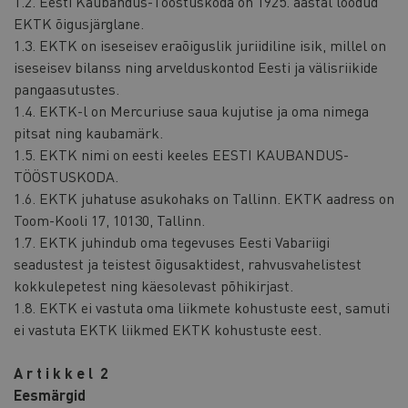
1.2. Eesti Kaubandus-Tööstuskoda on 1925. aastal loodud
EKTK õigusjärglane.
1.3. EKTK on iseseisev eraõiguslik juriidiline isik, millel on
iseseisev bilanss ning arvelduskontod Eesti ja välisriikide
pangaasutustes.
1.4. EKTK-l on Mercuriuse saua kujutise ja oma nimega
pitsat ning kaubamärk.
1.5. EKTK nimi on eesti keeles EESTI KAUBANDUS-
TÖÖSTUSKODA.
1.6. EKTK juhatuse asukohaks on Tallinn. EKTK aadress on
Toom-Kooli 17, 10130, Tallinn.
1.7. EKTK juhindub oma tegevuses Eesti Vabariigi
seadustest ja teistest õigusaktidest, rahvusvahelistest
kokkulepetest ning käesolevast põhikirjast.
1.8. EKTK ei vastuta oma liikmete kohustuste eest, samuti
ei vastuta EKTK liikmed EKTK kohustuste eest.
A r t i k k e l 2
Eesmärgid