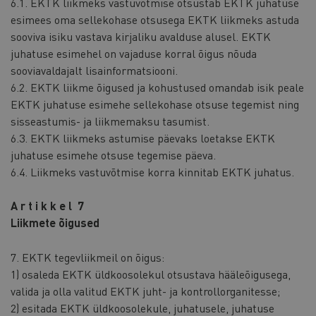
6.1. EKTK liikmeks vastuvõtmise otsustab EKTK juhatuse
esimees oma sellekohase otsusega EKTK liikmeks astuda
sooviva isiku vastava kirjaliku avalduse alusel. EKTK
juhatuse esimehel on vajaduse korral õigus nõuda
sooviavaldajalt lisainformatsiooni.
6.2. EKTK liikme õigused ja kohustused omandab isik peale
EKTK juhatuse esimehe sellekohase otsuse tegemist ning
sisseastumis- ja liikmemaksu tasumist.
6.3. EKTK liikmeks astumise päevaks loetakse EKTK
juhatuse esimehe otsuse tegemise päeva.
6.4. Liikmeks vastuvõtmise korra kinnitab EKTK juhatus.
A r t i k k e l 7
Liikmete õigused
7. EKTK tegevliikmeil on õigus:
1) osaleda EKTK üldkoosolekul otsustava hääleõigusega,
valida ja olla valitud EKTK juht- ja kontrollorganitesse;
2) esitada EKTK üldkoosolekule, juhatusele, juhatuse