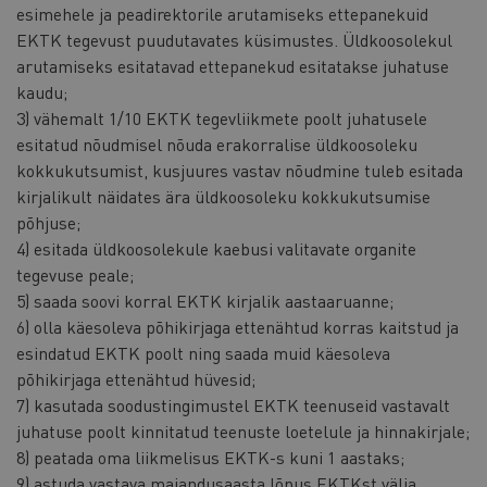
esimehele ja peadirektorile arutamiseks ettepanekuid
EKTK tegevust puudutavates küsimustes. Üldkoosolekul
arutamiseks esitatavad ettepanekud esitatakse juhatuse
kaudu;
3) vähemalt 1/10 EKTK tegevliikmete poolt juhatusele
esitatud nõudmisel nõuda erakorralise üldkoosoleku
kokkukutsumist, kusjuures vastav nõudmine tuleb esitada
kirjalikult näidates ära üldkoosoleku kokkukutsumise
põhjuse;
4) esitada üldkoosolekule kaebusi valitavate organite
tegevuse peale;
5) saada soovi korral EKTK kirjalik aastaaruanne;
6) olla käesoleva põhikirjaga ettenähtud korras kaitstud ja
esindatud EKTK poolt ning saada muid käesoleva
põhikirjaga ettenähtud hüvesid;
7) kasutada soodustingimustel EKTK teenuseid vastavalt
juhatuse poolt kinnitatud teenuste loetelule ja hinnakirjale;
8) peatada oma liikmelisus EKTK-s kuni 1 aastaks;
9) astuda vastava majandusaasta lõpus EKTKst välja.