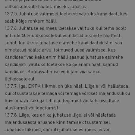
üldkoosolekule hääletamiseks juhatus.
13.7.5. Juhatuse valimisel loetakse valituks kandidaat, kes
saab kõige rohkem hääli.
13.7.6. Juhatuse esimees loetakse valituks kui tema poolt
anti üle 50% üldkoosolekul esindatud liikmete häältest.
Juhul, kui ükski juhatuse esimehe kandidaatidest ei saa
nimetatud häälte arvu, toimuvad uued valimised, kus
kandideerivad kaks enim hääli saanud juhatuse esimehe
kandidaati, valituks loetakse kõige enam hääli saanud
kandidaat. Korduvvalimise võib läbi viia samal
üldkoosolekul.
13.7.7. Igal EKTK liikmel on üks hääl. Liige ei või hääletada,
kui otsustatakse temaga või temaga võrdset majanduslikku
huvi omava isikuga tehingu tegemist või kohtuvaidluse
alustamist või lõpetamist.
13.7.8. Liige, kes on ka juhatuse liige, ei või hääletada
majandusaasta aruande kinnitamise otsustamisel.
Juhatuse liikmed, samuti juhatuse esimees, ei või