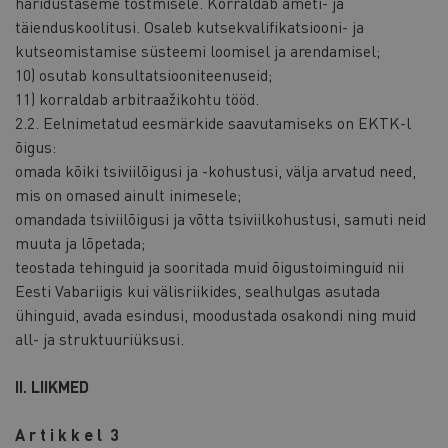
haridustaseme tõstmisele. Korraldab ameti- ja
täienduskoolitusi. Osaleb kutsekvalifikatsiooni- ja
kutseomistamise süsteemi loomisel ja arendamisel;
10) osutab konsultatsiooniteenuseid;
11) korraldab arbitraažikohtu tööd.
2.2. Eelnimetatud eesmärkide saavutamiseks on EKTK-l
õigus:
omada kõiki tsiviilõigusi ja -kohustusi, välja arvatud need,
mis on omased ainult inimesele;
omandada tsiviilõigusi ja võtta tsiviilkohustusi, samuti neid
muuta ja lõpetada;
teostada tehinguid ja sooritada muid õigustoiminguid nii
Eesti Vabariigis kui välisriikides, sealhulgas asutada
ühinguid, avada esindusi, moodustada osakondi ning muid
all- ja struktuuriüksusi.
II. LIIKMED
A r t i k k e l 3