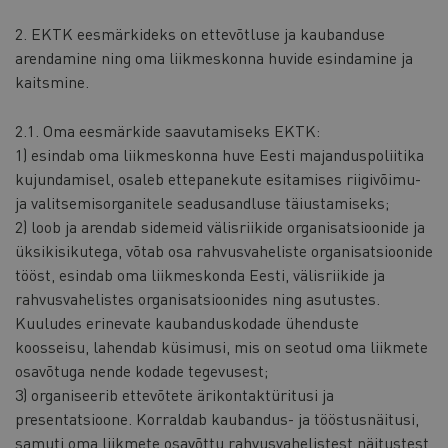
2. EKTK eesmärkideks on ettevõtluse ja kaubanduse
arendamine ning oma liikmeskonna huvide esindamine ja
kaitsmine.
2.1. Oma eesmärkide saavutamiseks EKTK:
1) esindab oma liikmeskonna huve Eesti majanduspoliitika
kujundamisel, osaleb ettepanekute esitamises riigivõimu-
ja valitsemisorganitele seadusandluse täiustamiseks;
2) loob ja arendab sidemeid välisriikide organisatsioonide ja
üksikisikutega, võtab osa rahvusvaheliste organisatsioonide
tööst, esindab oma liikmeskonda Eesti, välisriikide ja
rahvusvahelistes organisatsioonides ning asutustes.
Kuuludes erinevate kaubanduskodade ühenduste
koosseisu, lahendab küsimusi, mis on seotud oma liikmete
osavõtuga nende kodade tegevusest;
3) organiseerib ettevõtete ärikontaktüritusi ja
presentatsioone. Korraldab kaubandus- ja tööstusnäitusi,
samuti oma liikmete osavõttu rahvusvahelistest näitustest