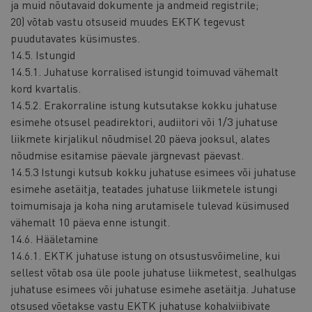
ja muid nõutavaid dokumente ja andmeid registrile;
20) võtab vastu otsuseid muudes EKTK tegevust
puudutavates küsimustes.
14.5. Istungid
14.5.1. Juhatuse korralised istungid toimuvad vähemalt
kord kvartalis.
14.5.2. Erakorraline istung kutsutakse kokku juhatuse
esimehe otsusel peadirektori, audiitori või 1/3 juhatuse
liikmete kirjalikul nõudmisel 20 päeva jooksul, alates
nõudmise esitamise päevale järgnevast päevast.
14.5.3 Istungi kutsub kokku juhatuse esimees või juhatuse
esimehe asetäitja, teatades juhatuse liikmetele istungi
toimumisaja ja koha ning arutamisele tulevad küsimused
vähemalt 10 päeva enne istungit.
14.6. Hääletamine
14.6.1. EKTK juhatuse istung on otsustusvõimeline, kui
sellest võtab osa üle poole juhatuse liikmetest, sealhulgas
juhatuse esimees või juhatuse esimehe asetäitja. Juhatuse
otsused võetakse vastu EKTK juhatuse kohalviibivate