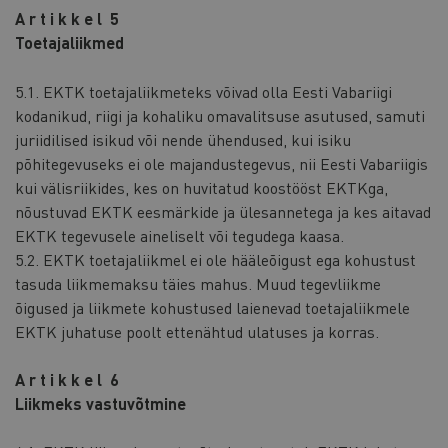
A r t i k k e l 5
Toetajaliikmed
5.1. EKTK toetajaliikmeteks võivad olla Eesti Vabariigi
kodanikud, riigi ja kohaliku omavalitsuse asutused, samuti
juriidilised isikud või nende ühendused, kui isiku
põhitegevuseks ei ole majandustegevus, nii Eesti Vabariigis
kui välisriikides, kes on huvitatud koostööst EKTKga,
nõustuvad EKTK eesmärkide ja ülesannetega ja kes aitavad
EKTK tegevusele aineliselt või tegudega kaasa.
5.2. EKTK toetajaliikmel ei ole hääleõigust ega kohustust
tasuda liikmemaksu täies mahus. Muud tegevliikme
õigused ja liikmete kohustused laienevad toetajaliikmele
EKTK juhatuse poolt ettenähtud ulatuses ja korras.
A r t i k k e l 6
Liikmeks vastuvõtmine