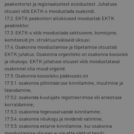
peakontorist ja regionaalsetest esindustest. Juhatuse
otsusel võib EKTK-s moodustada osakondi.
17.2. EKTK peakontori allüksused moodustab EKTK
peadirektor.
17.3. EKTK-s võib moodustada sektsioone, komisjone,
komiteesid jm. struktuuriväliseid üksusi.
17.4. Osakonna moodustamise ja lõpetamise otsustab
EKTK juhatus. Osakonna organiteks on osakonna koosolek
ja nõukogu. EKTK juhatuse otsusel võib moodustataval
osakonnal olla muud organid.
17.5. Osakonna koosoleku pädevuses on
17.5.1. osakonna põhimääruse kinnitamine, muutmine ja
täiendamine;
17.5.2. osakonda kuulujate registreerimise või arvestuse
korraldamine;
17.5.3. osakonna tegevusaruande kinnitamine;
17.5.4. osakonna nõukogu ja revidendi valimine;
17.5.5. osakonna eelarve kinnitamine, kui osakonna
moodustamise otsuses ei ole ette nähtud teisiti;