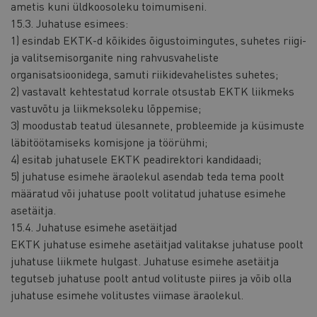
ametis kuni üldkoosoleku toimumiseni.
15.3. Juhatuse esimees:
1) esindab EKTK-d kõikides õigustoimingutes, suhetes riigi-
ja valitsemisorganite ning rahvusvaheliste
organisatsioonidega, samuti riikidevahelistes suhetes;
2) vastavalt kehtestatud korrale otsustab EKTK liikmeks
vastuvõtu ja liikmeksoleku lõppemise;
3) moodustab teatud ülesannete, probleemide ja küsimuste
läbitöötamiseks komisjone ja töörühmi;
4) esitab juhatusele EKTK peadirektori kandidaadi;
5) juhatuse esimehe äraolekul asendab teda tema poolt
määratud või juhatuse poolt volitatud juhatuse esimehe
asetäitja.
15.4. Juhatuse esimehe asetäitjad
EKTK juhatuse esimehe asetäitjad valitakse juhatuse poolt
juhatuse liikmete hulgast. Juhatuse esimehe asetäitja
tegutseb juhatuse poolt antud volituste piires ja võib olla
juhatuse esimehe volitustes viimase äraolekul.