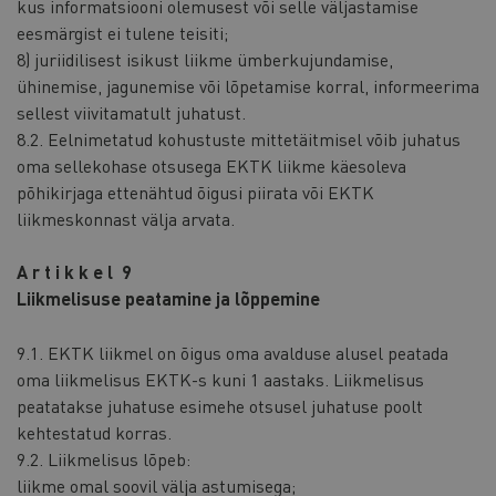
kus informatsiooni olemusest või selle väljastamise
eesmärgist ei tulene teisiti;
8) juriidilisest isikust liikme ümberkujundamise,
ühinemise, jagunemise või lõpetamise korral, informeerima
sellest viivitamatult juhatust.
8.2. Eelnimetatud kohustuste mittetäitmisel võib juhatus
oma sellekohase otsusega EKTK liikme käesoleva
põhikirjaga ettenähtud õigusi piirata või EKTK
liikmeskonnast välja arvata.
A r t i k k e l 9
Liikmelisuse peatamine ja lõppemine
9.1. EKTK liikmel on õigus oma avalduse alusel peatada
oma liikmelisus EKTK-s kuni 1 aastaks. Liikmelisus
peatatakse juhatuse esimehe otsusel juhatuse poolt
kehtestatud korras.
9.2. Liikmelisus lõpeb:
liikme omal soovil välja astumisega;