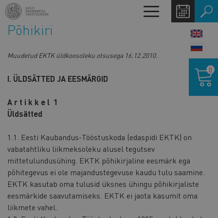
Liigu
Toggle
edasi
navigation
Põhikiri
põhisisu
LANG
juurde
SWIT
Muudetud EKTK üldkoosoleku otsusega 16.12.2010.
Ostukor
0
I. ÜLDSÄTTED JA EESMÄRGID
A r t i k k e l 1
Üldsätted
1.1. Eesti Kaubandus-Tööstuskoda (edaspidi EKTK) on
vabatahtliku liikmeksoleku alusel tegutsev
mittetulundusühing. EKTK põhikirjaline eesmärk ega
põhitegevus ei ole majandustegevuse kaudu tulu saamine.
EKTK kasutab oma tulusid üksnes ühingu põhikirjaliste
eesmärkide saavutamiseks. EKTK ei jaota kasumit oma
liikmete vahel.