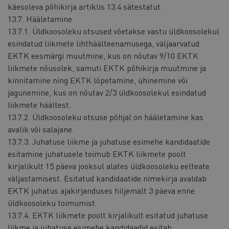
käesoleva põhikirja artiklis 13.4 sätestatut.
13.7. Hääletamine
13.7.1. Üldkoosoleku otsused võetakse vastu üldkoosolekul
esindatud liikmete lihthäälteenamusega, väljaarvatud
EKTK eesmärgi muutmine, kus on nõutav 9/10 EKTK
liikmete nõusolek, samuti EKTK põhikirja muutmine ja
kinnitamine ning EKTK lõpetamine, ühinemine või
jagunemine, kus on nõutav 2/3 üldkoosolekul esindatud
liikmete häältest.
13.7.2. Üldkoosoleku otsuse põhjal on hääletamine kas
avalik või salajane.
13.7.3. Juhatuse liikme ja juhatuse esimehe kandidaatide
esitamine juhatusele toimub EKTK liikmete poolt
kirjalikult 15 päeva jooksul alates üldkoosoleku eelteate
väljastamisest. Esitatud kandidaatide nimekirja avaldab
EKTK juhatus ajakirjanduses hiljemalt 3 päeva enne
üldkoosoleku toimumist.
13.7.4. EKTK liikmete poolt kirjalikult esitatud juhatuse
liikme ja juhatuse esimehe kandidaadid esitab