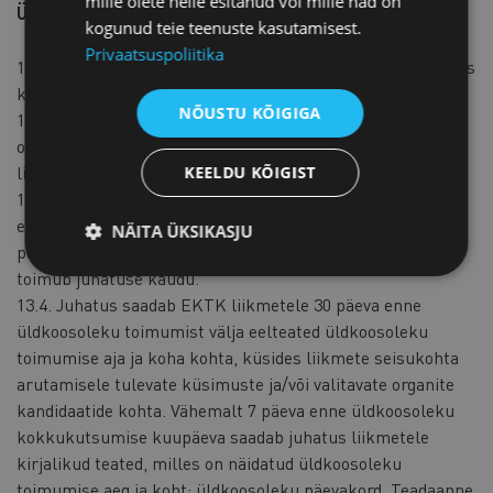
mille olete neile esitanud või mille nad on
Üldkoosolek
kogunud teie teenuste kasutamisest.
Privaatsuspoliitika
13.1. EKTK liikmete korralise üldkoosoleku kutsub juhatus
kokku vähemalt üks kord aastas.
NÕUSTU KÕIGIGA
13.2. Erakorralise üldkoosoleku kutsub juhatus kokku
omal algatusel või audiitori või vähemalt 1/10 EKTK
liikmete kirjalikul motiveeritud nõudmisel.
KEELDU KÕIGIST
13.3. Üldkoosolekul arutamisele kuuluvad küsimused
esitab juhatus. EKTK liikmete, peadirektori ja audiitori
NÄITA ÜKSIKASJU
poolt üldkoosolekule küsimuste arutamiseks esitamine
toimub juhatuse kaudu.
13.4. Juhatus saadab EKTK liikmetele 30 päeva enne
üldkoosoleku toimumist välja eelteated üldkoosoleku
toimumise aja ja koha kohta, küsides liikmete seisukohta
arutamisele tulevate küsimuste ja/või valitavate organite
kandidaatide kohta. Vähemalt 7 päeva enne üldkoosoleku
kokkukutsumise kuupäeva saadab juhatus liikmetele
kirjalikud teated, milles on näidatud üldkoosoleku
toimumise aeg ja koht; üldkoosoleku päevakord. Teadaanne