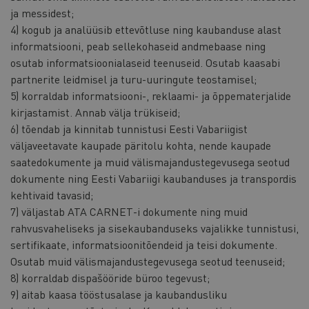
ja messidest;
4) kogub ja analüüsib ettevõtluse ning kaubanduse alast
informatsiooni, peab sellekohaseid andmebaase ning
osutab informatsioonialaseid teenuseid. Osutab kaasabi
partnerite leidmisel ja turu-uuringute teostamisel;
5) korraldab informatsiooni-, reklaami- ja õppematerjalide
kirjastamist. Annab välja trükiseid;
6) tõendab ja kinnitab tunnistusi Eesti Vabariigist
väljaveetavate kaupade päritolu kohta, nende kaupade
saatedokumente ja muid välismajandustegevusega seotud
dokumente ning Eesti Vabariigi kaubanduses ja transpordis
kehtivaid tavasid;
7) väljastab ATA CARNET-i dokumente ning muid
rahvusvaheliseks ja sisekaubanduseks vajalikke tunnistusi,
sertifikaate, informatsioonitõendeid ja teisi dokumente.
Osutab muid välismajandustegevusega seotud teenuseid;
8) korraldab dispašööride büroo tegevust;
9) aitab kaasa tööstusalase ja kaubandusliku