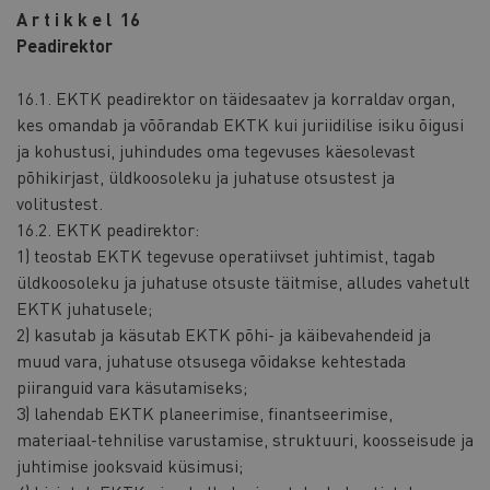
A r t i k k e l 16
Peadirektor
16.1. EKTK peadirektor on täidesaatev ja korraldav organ,
kes omandab ja võõrandab EKTK kui juriidilise isiku õigusi
ja kohustusi, juhindudes oma tegevuses käesolevast
põhikirjast, üldkoosoleku ja juhatuse otsustest ja
volitustest.
16.2. EKTK peadirektor:
1) teostab EKTK tegevuse operatiivset juhtimist, tagab
üldkoosoleku ja juhatuse otsuste täitmise, alludes vahetult
EKTK juhatusele;
2) kasutab ja käsutab EKTK põhi- ja käibevahendeid ja
muud vara, juhatuse otsusega võidakse kehtestada
piiranguid vara käsutamiseks;
3) lahendab EKTK planeerimise, finantseerimise,
materiaal-tehnilise varustamise, struktuuri, koosseisude ja
juhtimise jooksvaid küsimusi;