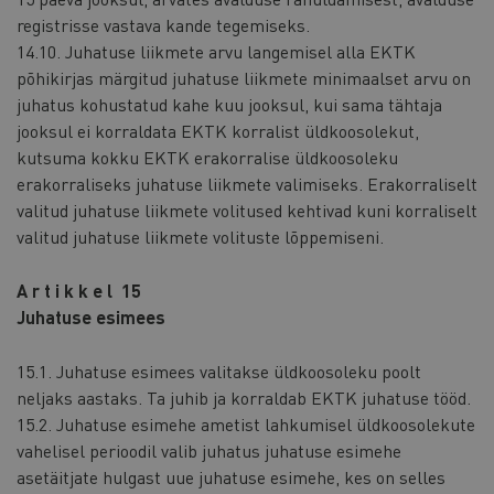
registrisse vastava kande tegemiseks.
14.10. Juhatuse liikmete arvu langemisel alla EKTK
põhikirjas märgitud juhatuse liikmete minimaalset arvu on
juhatus kohustatud kahe kuu jooksul, kui sama tähtaja
jooksul ei korraldata EKTK korralist üldkoosolekut,
kutsuma kokku EKTK erakorralise üldkoosoleku
erakorraliseks juhatuse liikmete valimiseks. Erakorraliselt
valitud juhatuse liikmete volitused kehtivad kuni korraliselt
valitud juhatuse liikmete volituste lõppemiseni.
A r t i k k e l 15
Juhatuse esimees
15.1. Juhatuse esimees valitakse üldkoosoleku poolt
neljaks aastaks. Ta juhib ja korraldab EKTK juhatuse tööd.
15.2. Juhatuse esimehe ametist lahkumisel üldkoosolekute
vahelisel perioodil valib juhatus juhatuse esimehe
asetäitjate hulgast uue juhatuse esimehe, kes on selles