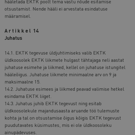
hääletada EKTK poolt tema vastu nõude esitamise
otsustamist. Nende hääli ei arvestata esindatuse
määramisel.
A r t i k k e l 14
Juhatus
14.1. EKTK tegevuse üldjuhtimiseks valib EKTK
üldkoosolek EKTK liikmete hulgast tähtajaga neli aastat
juhatuse esimehe ja liikmed, kellel on juhatuse istungitel
hääleõigus. Juhatuse liikmete minimaalne arv on 9 ja
maksimaalne 15.
14.2. Juhatuse esimees ja liikmed peavad valimise hetkel
esindama EKTK liiget.
14.3. Juhatus juhib EKTK tegevust ning esitab
üldkoosolekule majandusaasta aruande töö tulemuste
kohta ja tal on otsustamise õigus kõigis EKTK tegevust
puudutavates küsimustes, mis ei ole üldkoosoleku
ainupädevuses.