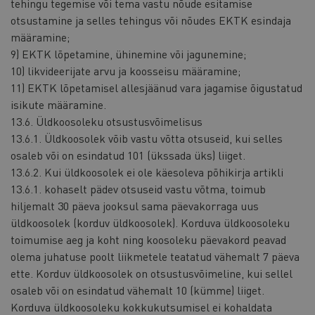
tehingu tegemise või tema vastu nõude esitamise
otsustamine ja selles tehingus või nõudes EKTK esindaja
määramine;
9) EKTK lõpetamine, ühinemine või jagunemine;
10) likvideerijate arvu ja koosseisu määramine;
11) EKTK lõpetamisel allesjäänud vara jagamise õigustatud
isikute määramine.
13.6. Üldkoosoleku otsustusvõimelisus
13.6.1. Üldkoosolek võib vastu võtta otsuseid, kui selles
osaleb või on esindatud 101 (ükssada üks) liiget.
13.6.2. Kui üldkoosolek ei ole käesoleva põhikirja artikli
13.6.1. kohaselt pädev otsuseid vastu võtma, toimub
hiljemalt 30 päeva jooksul sama päevakorraga uus
üldkoosolek (korduv üldkoosolek). Korduva üldkoosoleku
toimumise aeg ja koht ning koosoleku päevakord peavad
olema juhatuse poolt liikmetele teatatud vähemalt 7 päeva
ette. Korduv üldkoosolek on otsustusvõimeline, kui sellel
osaleb või on esindatud vähemalt 10 (kümme) liiget.
Korduva üldkoosoleku kokkukutsumisel ei kohaldata