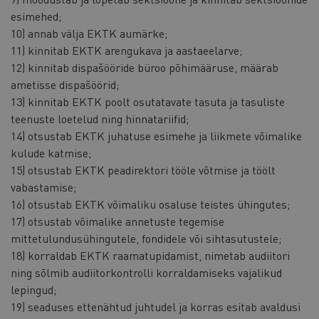
esimehed;
10) annab välja EKTK aumärke;
11) kinnitab EKTK arengukava ja aastaeelarve;
12) kinnitab dispašööride büroo põhimääruse, määrab
ametisse dispašöörid;
13) kinnitab EKTK poolt osutatavate tasuta ja tasuliste
teenuste loetelud ning hinnatariifid;
14) otsustab EKTK juhatuse esimehe ja liikmete võimalike
kulude katmise;
15) otsustab EKTK peadirektori tööle võtmise ja töölt
vabastamise;
16) otsustab EKTK võimaliku osaluse teistes ühingutes;
17) otsustab võimalike annetuste tegemise
mittetulundusühingutele, fondidele või sihtasutustele;
18) korraldab EKTK raamatupidamist, nimetab audiitori
ning sõlmib audiitorkontrolli korraldamiseks vajalikud
lepingud;
19) seaduses ettenähtud juhtudel ja korras esitab avaldusi