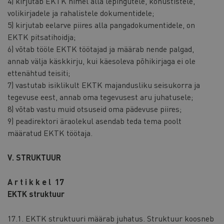
4) kirjutab EKTK nimel alla lepingutele, kohustistele,
volikirjadele ja rahalistele dokumentidele;
5) kirjutab eelarve piires alla pangadokumentidele, on
EKTK pitsatihoidja;
6) võtab tööle EKTK töötajad ja määrab nende palgad,
annab välja käskkirju, kui käesoleva põhikirjaga ei ole
ettenähtud teisiti;
7) vastutab isiklikult EKTK majandusliku seisukorra ja
tegevuse eest, annab oma tegevusest aru juhatusele;
8) võtab vastu muid otsuseid oma pädevuse piires;
9) peadirektori äraolekul asendab teda tema poolt
määratud EKTK töötaja.
V. STRUKTUUR
A r t i k k e l 17
EKTK struktuur
17.1. EKTK struktuuri määrab juhatus. Struktuur koosneb