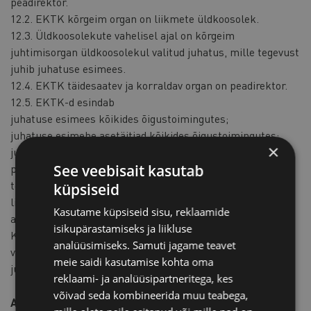
peadirektor.
12.2. EKTK kõrgeim organ on liikmete üldkoosolek.
12.3. Üldkoosolekute vahelisel ajal on kõrgeim
juhtimisorgan üldkoosolekul valitud juhatus, mille tegevust
juhib juhatuse esimees.
12.4. EKTK täidesaatev ja korraldav organ on peadirektor.
12.5. EKTK-d esindab
juhatuse esimees kõikides õigustoimingutes;
juhatuse esimehe asetäitjad kõikides õigustoimingutes;
×
juhatuse liikmed kõikides õigustoimingutes ainult ühiselt;
See veebisait kasutab
peadirektor oma pädevuse piires volikirjata;
teised isikud juhatuse esimehe, esimehe asetäitja, kõikide
küpsiseid
liikmete poolt ühiselt või peadirektori poolt antud volikirja
Kasutame küpsiseid sisu, reklaamide
alusel.
isikupärastamiseks ja liikluse
Kinnisasju ja registrisse kantud vallasasju võib võõrandada
analüüsimiseks. Samuti jagame teavet
või asjaõigusega koormata ainult sellekohase eelneva
meie saidi kasutamise kohta oma
juhatuse otsuse alusel.
reklaami- ja analüüsipartneritega, kes
võivad seda kombineerida muu teabega,
A r t i k k e l 13