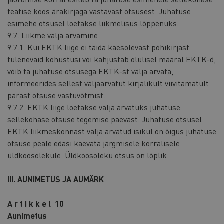
teatise koos ärakirjaga vastavast otsusest. Juhatuse
esimehe otsusel loetakse liikmelisus lõppenuks.
9.7. Liikme välja arvamine
9.7.1. Kui EKTK liige ei täida käesolevast põhikirjast
tulenevaid kohustusi või kahjustab olulisel määral EKTK-d,
võib ta juhatuse otsusega EKTK-st välja arvata,
informeerides sellest väljaarvatut kirjalikult viivitamatult
pärast otsuse vastuvõtmist.
9.7.2. EKTK liige loetakse välja arvatuks juhatuse
sellekohase otsuse tegemise päevast. Juhatuse otsusel
EKTK liikmeskonnast välja arvatud isikul on õigus juhatuse
otsuse peale edasi kaevata järgmisele korralisele
üldkoosolekule. Üldkoosoleku otsus on lõplik.
III. AUNIMETUS JA AUMÄRK
A r t i k k e l 10
Aunimetus