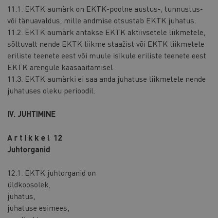
11.1. EKTK aumärk on EKTK-poolne austus-, tunnustus-
või tänuavaldus, mille andmise otsustab EKTK juhatus.
11.2. EKTK aumärk antakse EKTK aktiivsetele liikmetele,
sõltuvalt nende EKTK liikme staažist või EKTK liikmetele
eriliste teenete eest või muule isikule eriliste teenete eest
EKTK arengule kaasaaitamisel.
11.3. EKTK aumärki ei saa anda juhatuse liikmetele nende
juhatuses oleku perioodil.
IV. JUHTIMINE
A r t i k k e l 12
Juhtorganid
12.1. EKTK juhtorganid on
üldkoosolek,
juhatus,
juhatuse esimees,