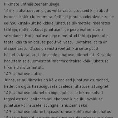
liikmete lihthäälteenamusega.
14.6.2. Juhatusel on õigus võtta vastu otsuseid kirjalikult,
istungit kokku kutsumata. Sellisel juhul saadetakse otsuse
eelnõu kirjalikult kõikidele juhatuse liikmetele, määrates
tähtaja, mille jooksul juhatuse liige peab esitama oma
seisukoha. Kui juhatuse liige nimetatud tähtaja jooksul ei
teata, kas ta on otsuse poolt või vastu, loetakse, et ta on
otsuse vastu. Otsus on vastu võetud, kui selle poolt
hääletas kirjalikult üle poole juhatuse liikmetest. Kirjaliku
hääletamise tulemustest informeeritakse kõiki juhatuse
liikmeid viivitamatult.
14.7. Juhatuse auliige
Juhatuse auliikmeks on kõik endised juhatuse esimehed,
kellel on õigus hääleõiguseta osaleda juhatuse istungitel.
14.8. Juhatuse liikmel on õigus juhatuse liikme kohalt
tagasi astuda, esitades sellekohase kirjaliku avalduse
juhatuse korralisele istungile rahuldamiseks.
14.9. Juhatuse liikme tagasiastumise kohta esitab juhatus
15 päeva jooksul, arvates avalduse rahuldamisest, avalduse