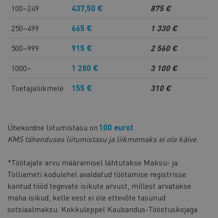
100–249
437,50 €
875 €
250–499
665 €
1 330 €
500–999
915 €
2 560 €
1000–
1 280 €
3 100 €
Toetajaliikmele
155 €
310 €
Ühekordne liitumistasu on
100 eurot
.
KMS tähenduses liitumistasu ja liikmemaks ei ole käive.
*Töötajate arvu määramisel lähtutakse Maksu- ja
Tolliameti kodulehel avaldatud töötamise registrisse
kantud tööd tegevate isikute arvust, millest arvatakse
maha isikud, kelle eest ei ole ettevõte tasunud
sotsiaalmaksu. Kokkuleppel Kaubandus-Tööstuskojaga