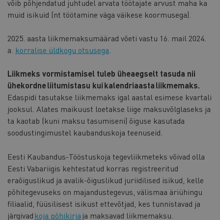
võib põhjendatud juhtudel arvata töötajate arvust maha ka
muid isikuid (nt töötamine väga väikese koormusega).
2025. aasta liikmemaksumäärad võeti vastu 16. mail 2024.
a.
korralise üldkogu otsusega
.
Liikmeks vormistamisel tuleb üheaegselt tasuda nii
ühekordne liitumistasu kui kalendriaasta liikmemaks.
Edaspidi tasutakse liikmemaks igal aastal esimese kvartali
jooksul. Alates maikuust loetakse liige maksuvõlglaseks ja
ta kaotab (kuni maksu tasumiseni) õiguse kasutada
soodustingimustel kaubanduskoja teenuseid.
Eesti Kaubandus-Tööstuskoja tegevliikmeteks võivad olla
Eesti Vabariigis kehtestatud korras registreeritud
eraõiguslikud ja avalik-õiguslikud juriidilised isikud, kelle
põhitegevuseks on majandustegevus, välismaa äriühingu
filiaalid, füüsilisest isikust ettevõtjad, kes tunnistavad ja
järgivad
koja põhikirja
ja maksavad liikmemaksu.