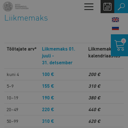
Liigu
Toggle
edasi
navigation
Liikmemaks
põhisisu
LANG
juurde
SWIT
Ostukor
0
Töötajate arv*
Liikmemaks 01.
Liikmemaks
juuli -
kalendriaastas
31. detsember
kuni 4
100 €
200 €
5–9
155 €
310 €
10–19
190 €
380 €
20–49
220 €
440 €
50–99
310 €
620 €