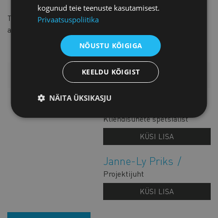
kogunud teie teenuste kasutamisest.
Toetajaliikmeks soovijal
palume täita ankeet
ja saata see
Privaatsuspoliitika
aadressile
marju.raavel@koda.ee
.
NÕUSTU KÕIGIGA
KEELDU KÕIGIST
LISAINFO
NÄITA ÜKSIKASJU
Marju Raavel
Kliendisuhete spetsialist
KÜSI LISA
Janne-Ly Priks
Projektijuht
KÜSI LISA