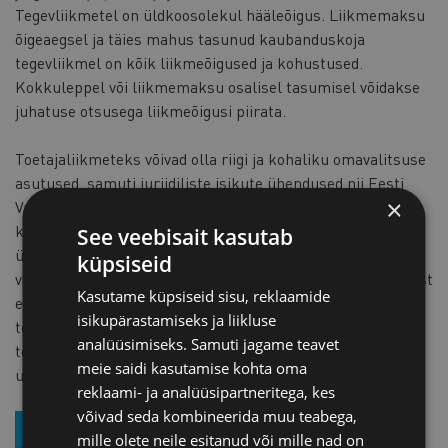
Tegevliikmetel on üldkoosolekul hääleõigus. Liikmemaksu
õigeaegsel ja täies mahus tasunud kaubanduskoja
tegevliikmel on kõik liikmeõigused ja kohustused.
Kokkuleppel või liikmemaksu osalisel tasumisel võidakse
juhatuse otsusega liikmeõigusi piirata.
Toetajaliikmeteks võivad olla riigi ja kohaliku omavalitsuse
asutused, samuti juriidiliste isikute ühendused nii Eesti
×
Vabariigis kui välisriikides, kes on huvitatud koostööst
kaubanduskojaga, nõustuvad koja eesmärkide ja
See veebisait kasutab
ülesannetega ja kes kaubanduskoja tegevusele aineliselt
küpsiseid
või tegudega kaasa aitavad. Toetajaliikmel ei ole hääleõigust
Kasutame küpsiseid sisu, reklaamide
ega kohustust tasuda liikmemaksu täies mahus. Muud
isikupärastamiseks ja liikluse
tegevliikme õigused ja liikmete kohustused laienevad
analüüsimiseks. Samuti jagame teavet
toetajaliikmele Kaubanduskoja juhatuse poolt ettenähtud
meie saidi kasutamise kohta oma
ulatuses ja korras.
reklaami- ja analüüsipartneritega, kes
võivad seda kombineerida muu teabega,
TULE LIIKMEKS JUBA TÄNA, TÄIDA ANKEET
mille olete neile esitanud või mille nad on