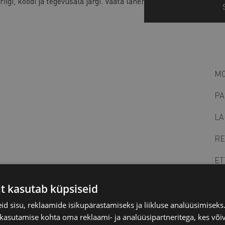
iigi, koodi ja tegevusala järgi. Vaata lähemalt
SIIT
.
MO
PA
LA
RE
ET
it kasutab küpsiseid
d sisu, reklaamide isikupärastamiseks ja liikluse analüüsimisek
 kasutamise kohta oma reklaami- ja analüüsipartneritega, kes või