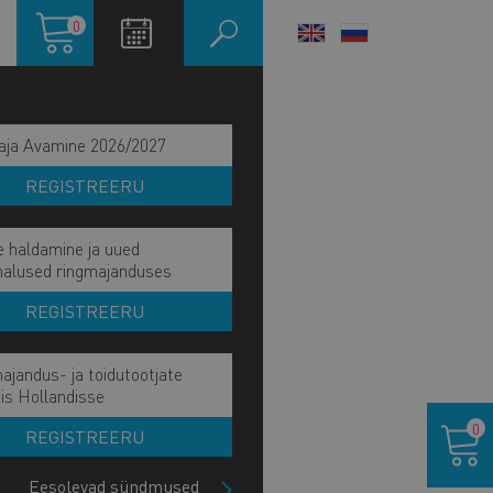
Ostukorv
0
LANGUAGE
SWITCHER
aja Avamine 2026/2027
REGISTREERU
e haldamine ja uued
malused ringmajanduses
REGISTREERU
ajandus- ja toidutootjate
ain
is Hollandisse
KUME EKSPORDITEENUSEID
Ostukor
avigation
0
REGISTREERU
NAME NÕU
ide
lock
Eesolevad sündmused
AITAME PARTNEREID LEIDA