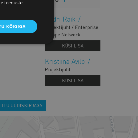
ie teenuste
Kadri Raik
U KÕIGIGA
Projektijuht / Enterprise
Europe Network
KÜSI LISA
Kristiina Avilo
Projektijuht
KÜSI LISA
IITU UUDISKIRJAGA