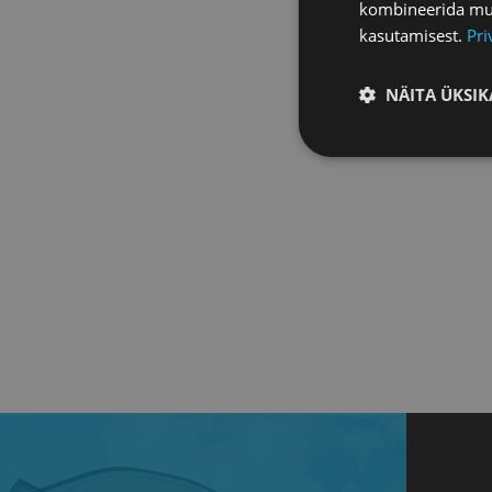
kombineerida muu 
kasutamisest.
Pri
NÄITA ÜKSIK