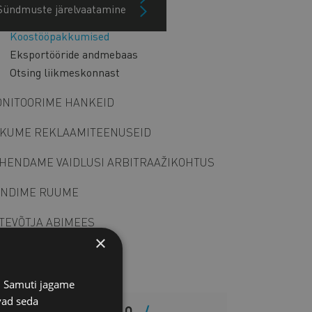
Sündmuste järelvaatamine
Partnerotsinguteenus
Koostööpakkumised
Eksportööride andmebaas
Otsing liikmeskonnast
NITOORIME HANKEID
KUME REKLAAMITEENUSEID
HENDAME VAIDLUSI ARBITRAAŽIKOHTUS
NDIME RUUME
TEVÕTJA ABIMEES
×
s. Samuti jagame
vad seda
LISAINFO