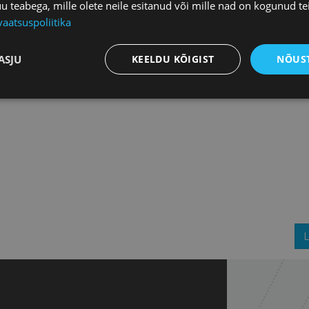
teabega, mille olete neile esitanud või mille nad on kogunud te
vaatsuspoliitika
ASJU
KEELDU KÕIGIST
NÕUST
L
+
−