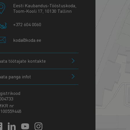
Eesti Kaubandus-Tööstuskoda,
Toom-Kooli 17, 10130 Tallinn
+372 604 0060
koda@koda.ee
aata töötajate kontakte
aata panga infot
gistrikood
004733
MKR nr
100559448