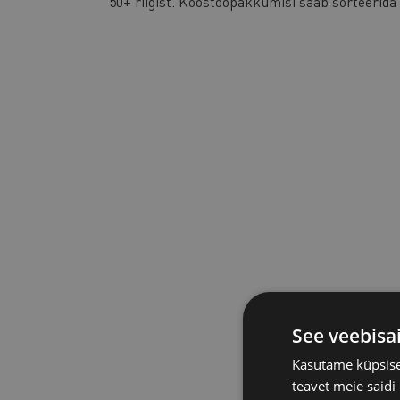
50+ riigist. Koostööpakkumisi saab sorteerida r
See veebisa
Kasutame küpsisei
teavet meie saidi