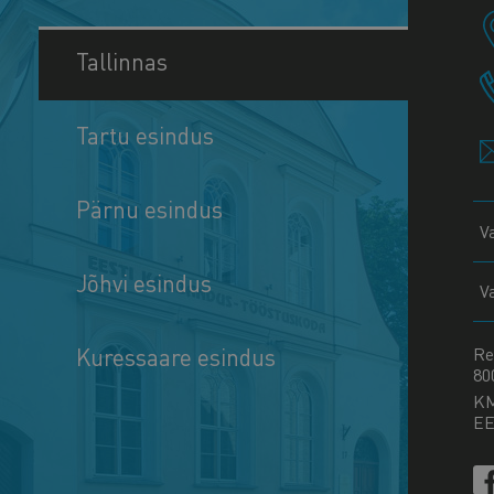
Tallinnas
Tartu esindus
Pärnu esindus
V
Jõhvi esindus
V
Kuressaare esindus
Re
80
K
EE