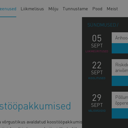
eenused
Liikmelisus
Mõju
Tunnustame
Pood
Meist
SÜNDMUSED
05
Ärihoo
SEPT
LIIKMEÜRITUSED
22
Riskid
ärivõi
SEPT
KOOLITUSED
29
Põllum
ostööpakkumised
M
õppere
PA
SEPT
n
VÄLISVISIIDID
AN
s
a võrgustikus avaldatud koostööpakkumiste teadetega
b