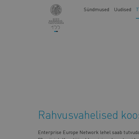
Liigu
Main
Sündmused
Uudised
T
edasi
navigation
põhisisu
juurde
Rahvusvahelised ko
Enterprise Europe Network lehel saab tutvud