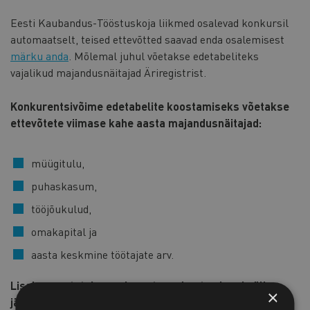
Eesti Kaubandus-Tööstuskoja liikmed osalevad konkursil
automaatselt, teised ettevõtted saavad enda osalemisest
märku anda
. Mõlemal juhul võetakse edetabeliteks
vajalikud majandusnäitajad Äriregistrist.
Konkurentsivõime edetabelite koostamiseks võetakse
ettevõtete viimase kahe aasta majandusnäitajad:
müügitulu,
puhaskasum,
tööjõukulud,
omakapital ja
aasta keskmine töötajate arv.
Lisaks arvutatakse eelnevate andmete alusel välja
×
järgnevad näitajad: