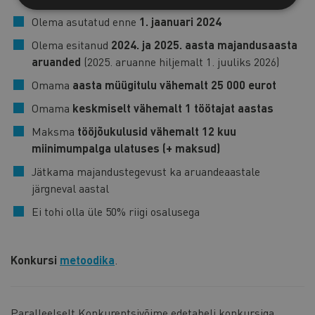
Olema asutatud enne
1. jaanuari 2024
Olema esitanud
2024. ja 2025. aasta majandusaasta
aruanded
(2025. aruanne hiljemalt 1. juuliks 2026)
Omama
aasta müügitulu vähemalt 25 000 eurot
Omama
keskmiselt vähemalt 1 töötajat aastas
Maksma
tööjõukulusid vähemalt 12 kuu
miinimumpalga ulatuses (+ maksud)
Jätkama majandustegevust ka aruandeaastale
järgneval aastal
Ei tohi olla üle 50% riigi osalusega
Konkursi
metoodika
.
Paralleelselt Konkurentsivõime edetabeli konkursiga