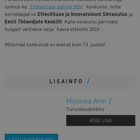
toimub ka „
Ettevõtluse auhind 2026
“ konkurss, mille
korraldajad on
Ettevõtluse ja Innovatsiooni Sihtasutus
ja
Eesti Tööandjate Keskliit
. Kahe konkursi parimate
hulgast valitakse välja “Aasta ettevõte 2026”.
Mõlemad konkursid on avatud kuni 13. juulini!
LISAINFO
Moonika Arm
Turundusdirektor
KÜSI LISA
LIITU UUDISKIRJAGA