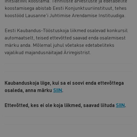
initsiatiivil koostama. Tehniliste arvestuste ja edetabelite
koostamisega abistab Eesti Konjunktuuriinstituut, tehes
koostööd Lausanne'i Juhtimise Arendamise Instituudiga.
Eesti Kaubandus-Tööstuskoja liikmed osalevad konkursil
automaatselt, teised ettevõtted saavad enda osalemisest
märku anda. Mõlemal juhul võetakse edetabeliteks
vajalikud majandusnäitajad Äriregistrist.
Kaubanduskoja liige, kui sa ei soovi enda ettevõttega
osaleda, anna märku
SIIN
.
Ettevõtted, kes ei ole koja liikmed, saavad liituda
SIIN
.