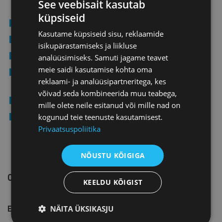
See veebisait kasutab
küpsiseid
müügitulu muutumine võrreldes eelmise aastaga,
Kasutame küpsiseid sisu, reklaamide
kasumi muutumine võrreldes eelmise aastaga,
isikupärastamiseks ja liikluse
omakapitali rentaablus,
analüüsimiseks. Samuti jagame teavet
meie saidi kasutamise kohta oma
keskmine tööjõukulu 1 töötaja kohta aruandeaastal
reklaami- ja analüüsipartneritega, kes
kuus,
võivad seda kombineerida muu teabega,
tootlikkus 1 töötaja kohta aastas,
mille olete neile esitanud või mille nad on
loodud lisandväärtus (antud metoodikas kasum +
kogunud teie teenuste kasutamisest.
tööjõukulu).
Privaatsuspoliitika
NÕUSTU KÕIGIGA
OSALEMISTINGIMUSED
KEELDU KÕIGIST
Ettevõte peab:
NÄITA ÜKSIKASJU