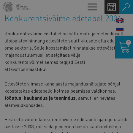
Liigu
Toggle
edasi
navigation
Konkurentsivõime edetabel 2026
põhisisu
LANG
juurde
SWIT
Konkurentsivõime edetabel on sõltumatu ja metoodiliselt
Ostukor
läbipaistev hinnang ettevõtete suutlikkusele olla edukad
0
oma sektoris. Selle koostamisel hinnatakse ettevõtete
majandustulemusi, et selgitada välja
konkurentsivõimelisemad tegijad Eesti
ettevõtlusmaastikul.
Ettevõtete viimase kahe aasta majandusnäitajate põhjal
koostatakse edetabelid kolmes peamises valdkonnas:
tööstus, kaubandus ja teenindus
, samuti erinevates
alamvaldkondades.
Eesti ettevõtete konkurentsivõime edetabeli ajalugu ulatub
aastasse 2003, mil seda pingerida hakati kaubanduskoja