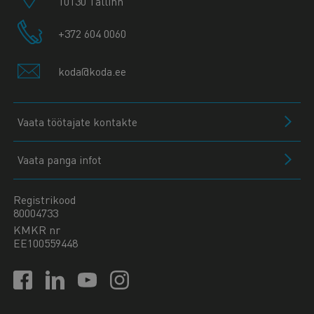
10130 Tallinn
+372 604 0060
koda@koda.ee
Vaata töötajate kontakte
Vaata panga infot
Registrikood
80004733
KMKR nr
EE100559448