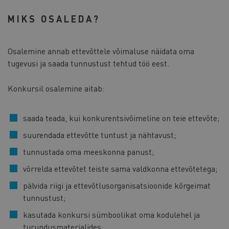
MIKS OSALEDA?
Osalemine annab ettevõttele võimaluse näidata oma
tugevusi ja saada tunnustust tehtud töö eest.
Konkursil osalemine aitab:
saada teada, kui konkurentsivõimeline on teie ettevõte;
suurendada ettevõtte tuntust ja nähtavust;
tunnustada oma meeskonna panust;
võrrelda ettevõtet teiste sama valdkonna ettevõtetega;
pälvida riigi ja ettevõtlusorganisatsioonide kõrgeimat
tunnustust;
kasutada konkursi sümboolikat oma kodulehel ja
turundusmaterjalides;