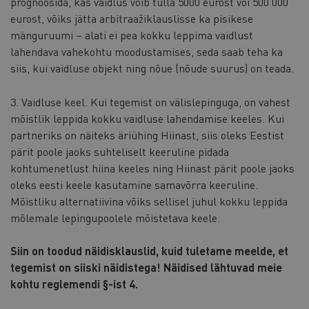
prognoosida, kas vaidlus võib tulla 5000 eurost või 500 000
eurost, võiks jätta arbitraažiklauslisse ka pisikese
mänguruumi – alati ei pea kokku leppima vaidlust
lahendava vahekohtu moodustamises, seda saab teha ka
siis, kui vaidluse objekt ning nõue (nõude suurus) on teada.
3. Vaidluse keel. Kui tegemist on välislepinguga, on vahest
mõistlik leppida kokku vaidluse lahendamise keeles. Kui
partneriks on näiteks äriühing Hiinast, siis oleks Eestist
pärit poole jaoks suhteliselt keeruline pidada
kohtumenetlust hiina keeles ning Hiinast pärit poole jaoks
oleks eesti keele kasutamine samavõrra keeruline.
Mõistliku alternatiivina võiks sellisel juhul kokku leppida
mõlemale lepingupoolele mõistetava keele.
Siin on toodud näidisklauslid, kuid tuletame meelde, et
tegemist on siiski näidistega! Näidised lähtuvad meie
kohtu reglemendi §-ist 4.