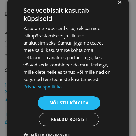
×
See veebisait kasutab
EKTK KIIRMENETLUSE KOKKULEPE
küpsiseid
Kasutame küpsiseid sisu, reklaamide
Kõik käesolevast lepingust tulenevad või lepinguga seotud
isikupärastamiseks ja liikluse
vaidlused, erimeelsused ja nõuded lahendatakse lõplikult
analüüsimiseks. Samuti jagame teavet
Eesti Kaubandus-Tööstuskoja Arbitraažikohtus selle
meie saidi kasutamise kohta oma
reglemendi kiirmenetluse regulatsiooni alusel.
reklaami- ja analüüsipartneritega, kes
võivad seda kombineerida muu teabega,
Soovitame lisada:
mille olete neile esitanud või mille nad on
kogunud teie teenuste kasutamisest.
Vahekohtumenetluse koht on […].
Privaatsuspoliitika
Vahekohtumenetluse keel on [….].
Vaidlus lahendatakse […] materiaalõiguse alusel.
NÕUSTU KÕIGIGA
Inglise keeles
KEELDU KÕIGIST
Vene keeles
NÄITA ÜKSIKASJU