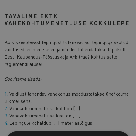
TAVALINE EKTK
VAHEKOHTUMENETLUSE KOKKULEPE
Kõik käesolevast lepingust tulenevad või lepinguga seotud
vaidlused, erimeelsused ja nõuded lahendatakse lõplikult
Eesti Kaubandus-Tööstuskoja Arbitraažikohtus selle
reglemendi alusel.
Soovitame lisada:
Vaidlust lahendav vahekohus moodustatakse ühe/kolme
liikmelisena.
Vahekohtumenetluse koht on […].
Vahekohtumenetluse keel on [….].
Lepingule kohaldub […] materiaalõigus.