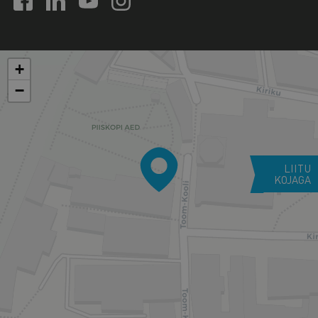
+
−
LIITU
KOJAGA