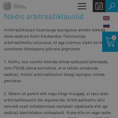
Liigu
Toggle
edasi
navigation
Näidis arbitraažiklauslid
põhisisu
LANG
juurde
SWIT
Arbitraažiklausli lisamisega lepingusse annate tekkida
Ostukor
võiva vaidluse Eesti Kaubandus-Tööstuskoja
0
arbitraažikohtu alluvusse, et aga tulemus oleks korrektne,
soovitame tähelepanu pöörata järgmisele.
1. Kohtu, kus soovite tekkida võivad vaidlused lahendada,
nimi PEAB olema korrektne, et ei tekiks omakorda
vaidlust, millist arbitraažikohut ikkagi lepingus silmas
peetakse.
2. Vähem on parem ehk nagu kõige muugagi, ei tasu alati
arbitraažiklauslit üle reguleerida. Arbitraažikohtu võlu
seisneb osalt kohaldumises vastavalt vajadusele ehk iga
vaidlust käsitletakse unikaalselt. Kuna ette on väga raske