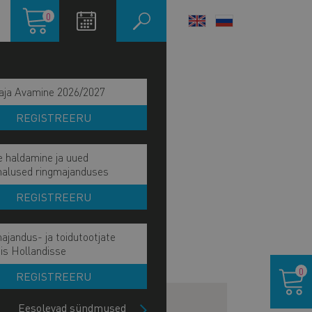
Ostukorv
0
LANGUAGE
SWITCHER
aja Avamine 2026/2027
REGISTREERU
e haldamine ja uued
malused ringmajanduses
REGISTREERU
ajandus- ja toidutootjate
is Hollandisse
Ostukor
0
REGISTREERU
Eesolevad sündmused