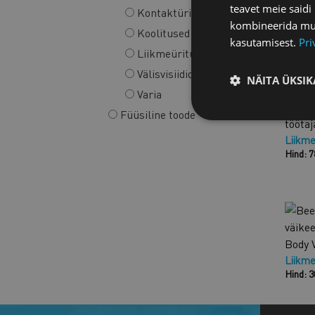
teavet meie saidi
Kontaktüritused
kombineerida muu 
Koolitused
kasutamisest.
Pri
Liikmeüritused
JÄRE
Välisvisiidid
NÄITA ÜKSIK
Tasus
Varia
kommu
Füüsiline toode
töötaj
Liikme
Hind: 
Body
Liikme
Hind: 