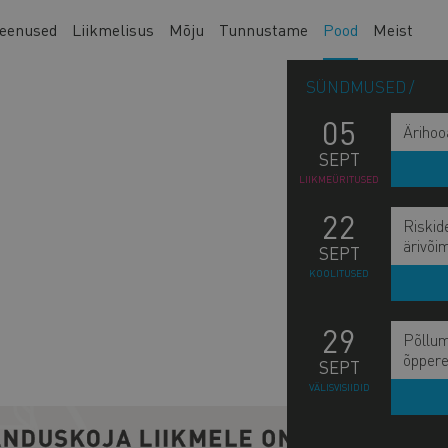
eenused
Liikmelisus
Mõju
Tunnustame
Pood
Meist
SÜNDMUSED
05
Ärihoo
SEPT
LIIKMEÜRITUSED
22
Riskid
ärivõi
SEPT
KOOLITUSED
29
Põllum
õppere
SEPT
VÄLISVISIIDID