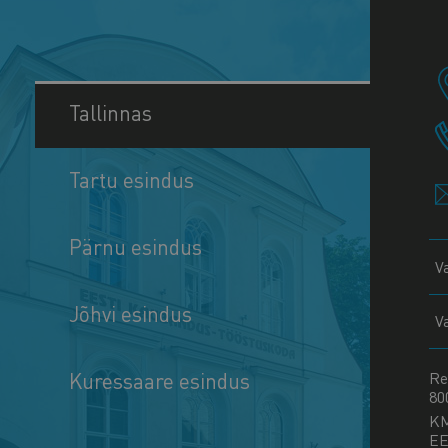
Tallinnas
Tartu esindus
Pärnu esindus
V
Jõhvi esindus
V
Kuressaare esindus
Re
80
K
EE