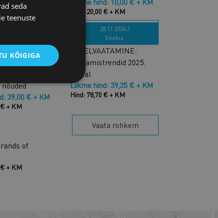
Liikme hind: 10,00 € + KM
vad seda
Hind: 20,00 € + KM
ie teenuste
Vaata rohkem
0.03.2025 /
28.11.2024 /
ZOOM
Veebis
ATAMINE:
JÄRELVAATAMINE:
U KÕIGIGA
äbipaistvuse
Värbamistrendid 2025.
ja sellest
aastal
d nõuded
Liikme hind: 39,35 € + KM
Hind: 78,70 € + KM
nd: 39,00 € + KM
0 € + KM
Vaata rohkem
rands of
0 € + KM