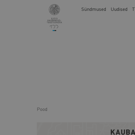
Liigu
Main
Sündmused
Uudised
T
edasi
navigation
põhisisu
juurde
Pood