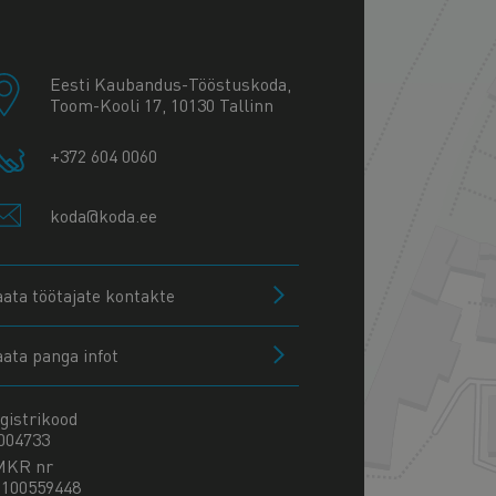
+
−
Eesti Kaubandus-Tööstuskoda,
Toom-Kooli 17, 10130 Tallinn
+372 604 0060
koda@koda.ee
aata töötajate kontakte
aata panga infot
gistrikood
004733
MKR nr
100559448