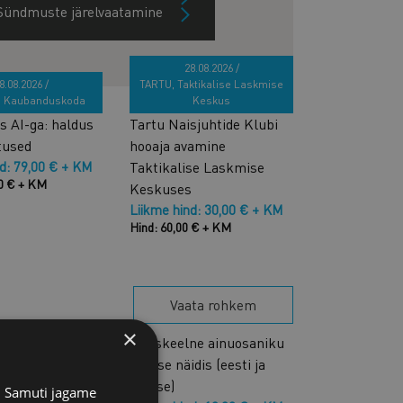
Sündmuste järelvaatamine
28.08.2026 /
8.08.2026 /
TARTU, Taktikalise Laskmise
, Kaubanduskoda
Keskus
 AI-ga: haldus
Tartu Naisjuhtide Klubi
tused
hooaja avamine
nd: 79,00 € + KM
Taktikalise Laskmise
00 € + KM
Keskuses
Liikme hind: 30,00 € + KM
Hind: 60,00 € + KM
Vaata rohkem
×
tsuse näidis
Kakskeelne ainuosaniku
eeles
otsuse näidis (eesti ja
nd: 10,00 € + KM
inglise)
s. Samuti jagame
0 € + KM