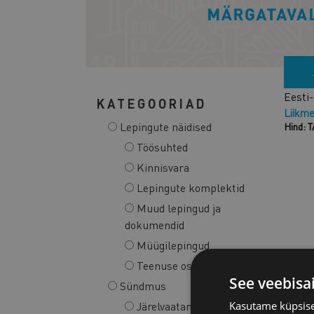
Eesti-
KATEGOORIAD
Liikme
Lepingute näidised
Hind: 
Töösuhted
Kinnisvara
Lepingute komplektid
Muud lepingud ja
dokumendid
Müügilepingud
Teenuse osutamine
Lühik
See veebisa
inglis
Sündmus
Liikme
Järelvaatamine
Kasutame küpsisei
Hind: 