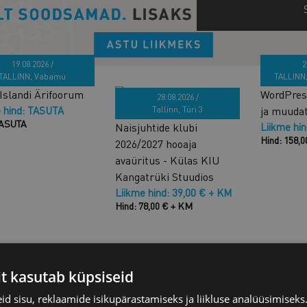
19.08.2026 /
2
TALLINN, Vabamu
TALLINN
Islandi Ärifoorum
WordPress
28.08.2026 /
 hind: TASUTA
ja muuda
Tallinn, Türi 3
TASUTA
Naisjuhtide klubi
Liikme hi
Hind: 158,
2026/2027 hooaja
avaüritus - Külas KIU
Kangatrüki Stuudios
Liikme hind: 39,00 € + KM
Hind: 78,00 € + KM
e agendileping
Kakskeelne osanike
Osanike o
it kasutab küpsiseid
e keeles
otsuse näidis (eesti ja
inglise k
 hind: 20,00 € + KM
inglise)
Liikme hi
d sisu, reklaamide isikupärastamiseks ja liikluse analüüsimisek
40,00 € + KM
Hind: 20,0