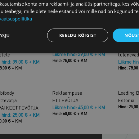
Liikme hind: 10,00 € + KM
 kasutamise kohta oma reklaami- ja analüüsipartneritega, kes või
Hind: 20,00 € + KM
teabega, mille olete neile esitanud või mille nad on kogunud te
vaatsuspoliitika
24.04.2025 /
03.04.2025 /
2
ZOOM
ZOOM
LVAATAMINE:
JÄRELVAATAMINE:
JÄRELVA
ASJU
KEELDU KÕIGIST
NÕUST
tamise
Palgalõhe mõõtmine
Palkade l
nikatsioon
organisatsioonis
direktiiv 
atele
Liikme hind: 39,00 € + KM
tuleneva
Hind: 78,00 € + KM
 hind: 39,00 € + KM
Liikme hi
78,00 € + KM
Hind: 78,0
Reklaampusa
Leading B
ETTEVÕTJA
Estonia
Hind: 25,0
 VÄIKEETTEVÕTJA
Liikme hind: 45,00 € + KM
Hind: 60,00 € + KM
 hind: 25,00 € + KM
30,00 € + KM