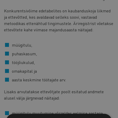
Konkurentsivõime edetabelites on kaubanduskoja liikmed
ja ettevõtted, kes avaldavad selleks soovi, vastavad
metoodikas ettenähtud tingimustele. Äriregistrist võetakse
ettevõtete kahe viimase majandusaasta näitajad:
müügitulu,
puhaskasum,
tööjõukulud,
omakapital ja
aasta keskmine töötajate arv.
Lisaks arvutatakse ettevõtjate poolt esitatud andmete
alusel välja järgnevad näitajad:
müügitulu muutumine võrreldes eelmise aastaga,