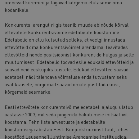
arenevad kiiremini ja tagavad kõrgema elutaseme oma
kodanikele.
Konkurentsi arengut riigis teenib muude abinõude kõrval
ettevõtete konkurentsivõime edetabelite koostamine.
Edetabelid on ellu kutsutud selleks, et veelgi innustada
ettevõtteid oma konkurentsivõimet arendama, teavitades
ettevõtteid nende positsioonist konkurentide hulgas ja selle
muutumisest. Edetabelid toovad esile edukaid ettevõtteid ja
seavad neid eeskujuks teistele. Edukad ettevõtted saavad
edetabeli näol täiendava võimaluse enda tutvustamiseks
avalikkusele, nõrgemad saavad omale püstitada uusi,
kõrgemaid eesmärke.
Eesti ettevõtete konkurentsivõime edetabeli ajalugu ulatub
aastasse 2003, mil seda pingerida hakati meie initsiatiivil
koostama. Tehniliste arvestuste ja edetabelite
koostamisega abistab Eesti Konjunktuuriinstituut, tehes
koostööd Lausanne'i Juhtimise Arendamise Instituudiga.