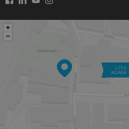
+
−
LIITU
KOJAGA