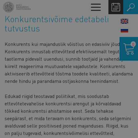
Liigu
Toggle
edasi
navigation
Konkurentsivõime edetabeli
põhisisu
LANG
juurde
tutvustus
SWIT
Ostukor
Konkurents kui majanduslik võistlus on edasiviiv jõud.
0
Konkurents innustab ettevõtteid efektiivsemalt tegutsema,
taotlema pidevalt uuendusi, sunnib tootjaid ja vahendajaid
kiirelt reageerima muutuvatele vajadustele. Konkurents
aktiviseerib ettevõtteid tõstma toodete kvaliteeti, alandama
nende hindu ja parandama ostjaskonna teenindamist.
Edukad riigid teostavad poliitikat, mis soodustab
ettevõtetevahelise konkurentsi arengut ja kõrvaldavad
tõkked konkurentsi ahistamise eest. Seda tehakse
seepärast, et mida teravam on konkurents, seda selgemini
avalduvad selle positiivsed jooned majanduses. Riigid, kus
on palju tugevaid, konkurentsivõimelisi ettevõtteid,