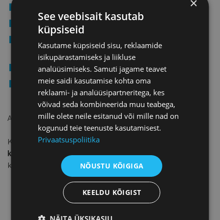
×
kasumi muutumine võrreldes eelmise aastaga,
See veebisait kasutab
omakapitali rentaablus,
küpsiseid
keskmine tööjõukulu 1 töötaja kohta aruandeaastal
Kasutame küpsiseid sisu, reklaamide
kuus,
isikupärastamiseks ja liikluse
tootlikkus 1 töötaja kohta aastas,
analüüsimiseks. Samuti jagame teavet
meie saidi kasutamise kohta oma
loodud lisandväärtus (antud metoodikas kasum +
reklaami- ja analüüsipartneritega, kes
tööjõukulu).
võivad seda kombineerida muu teabega,
mille olete neile esitanud või mille nad on
Antud andmete põhjal seatakse ettevõtted pingeritta.
kogunud teie teenuste kasutamisest.
Privaatsuspoliitika
Konkursi raames selgitame välja parimad
tööstuse,
kaubanduse ja teeninduse valdkondades
, lisaks
koostame edetabelid valdkonniti.
NÕUSTU KÕIGIGA
KEELDU KÕIGIST
NÄITA ÜKSIKASJU