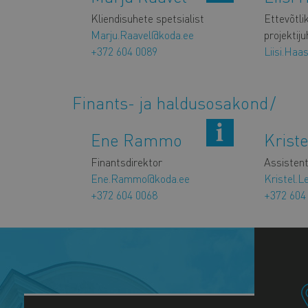
Kliendisuhete spetsialist
Ettevõtli
Marju.Raavel@koda.ee
projektiju
+372 604 0089
Liisi.Haa
Finants- ja haldusosakond
Ene Rammo
Krist
Finantsdirektor
Assisten
Ene.Rammo@koda.ee
Kristel.L
+372 604 0068
+372 604