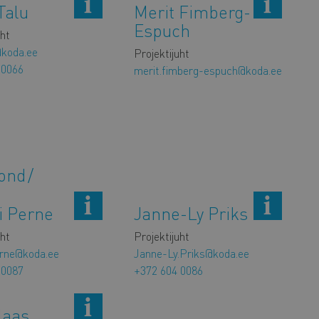
Talu
Merit Fimberg-
Espuch
uht
u@koda.ee
Projektijuht
 0066
merit.fimberg-espuch@koda.ee
kond
i Perne
Janne-Ly Priks
uht
Projektijuht
erne@koda.ee
Janne-Ly.Priks@koda.ee
 0087
+372 604 0086
Haas