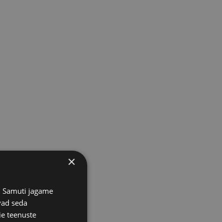
×
s. Samuti jagame
vad seda
ie teenuste