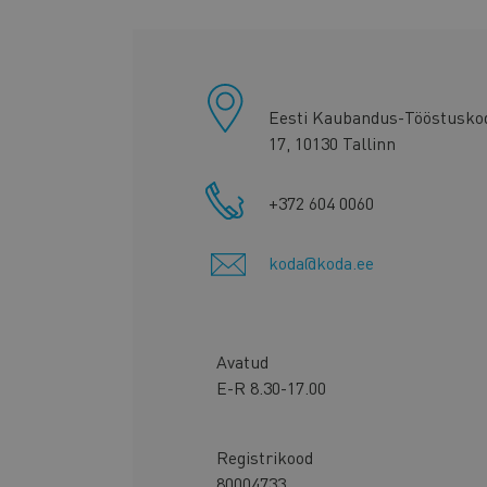
Kontori
info
Eesti Kaubandus-Tööstusko
17, 10130 Tallinn
+372 604 0060
koda@koda.ee
Avatud
E-R 8.30-17.00
Registrikood
80004733