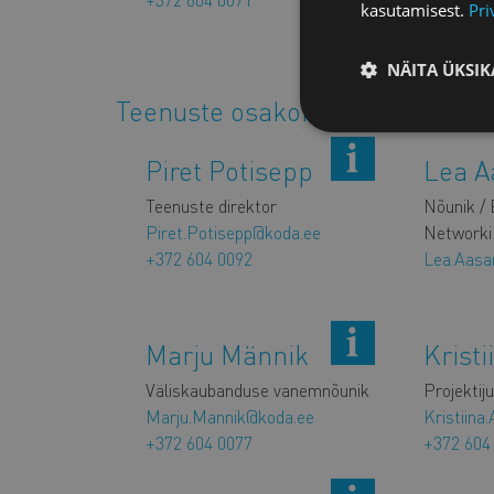
anastasi
kasutamisest.
Pri
+372 604
NÄITA ÜKSIK
Teenuste osakond
Piret Potisepp
Lea 
Teenuste direktor
Nõunik / 
Piret.Potisepp@koda.ee
Networki
+372 604 0092
Lea.Aas
Marju Männik
Kristi
Väliskaubanduse vanemnõunik
Projektij
Marju.Mannik@koda.ee
Kristiina
+372 604 0077
+372 604