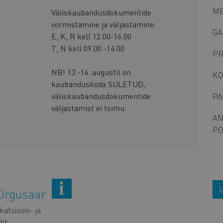
ME
Väliskaubandusdokumentide
vormistamine ja väljastamine:
GA
E, K, R kell 12.00-16.00
T, N kell 09.00 -14.00
PR
NB! 13.-14. augustil on
KO
kaubanduskoda SULETUD,
väliskaubandusdokumentide
PA
väljastamist ei toimu.
AN
PO
L
Orgusaar
atsiooni- ja
uht