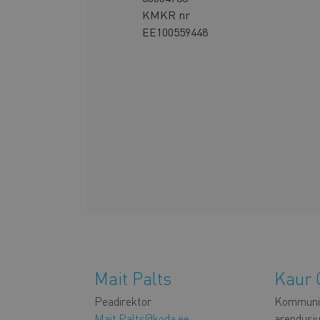
KMKR nr
EE100559448
Inimesed
Mait Palts
Kaur 
Peadirektor
Kommunik
Mait.Palts@koda.ee
arendusj