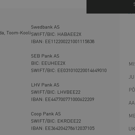
M
n
s
Office
Swedbank AS
da, Toom-Kooli
bank
SWIFT/BIC: HABAEE2X
b
accounts
IBAN: EE112200221001115838
SEB Pank AS
BIC: EEUHEE2X
MI
SWIFT/BIC: EE031010220014649010
JU
LHV Pank AS
PÕ
SWIFT/BIC: LHVBEE22
IBAN: EE447700771000622209
AA
Coop Pank AS
ME
SWIFT/BIC: EKRDEE22
IBAN: EE364204278612037105
UK