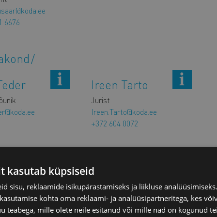
usaar@koda.ee
1 6676
sakond
Teder
Ireen Tarto
nõunik
Jurist
er@koda.ee
Ireen.Tarto@koda.ee
+372 604 0072
asia
Ann Raun
it kasutab küpsiseid
vorova-
Jurist/Lapsehoolduspuhkusel
d sisu, reklaamide isikupärastamiseks ja liikluse analüüsimisek
la
 kasutamise kohta oma reklaami- ja analüüsipartneritega, kes või
ikohtu sekretär
teabega, mille olete neile esitanud või mille nad on kogunud te