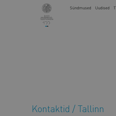
Liigu
Main
Sündmused
Uudised
T
edasi
navigation
põhisisu
juurde
Kontaktid
/
Tallinn