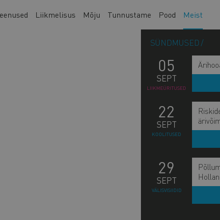
eenused
Liikmelisus
Mõju
Tunnustame
Pood
Meist
SÜNDMUSED
05
Ärihoo
SEPT
LIIKMEÜRITUSED
22
Riskid
ärivõi
SEPT
KOOLITUSED
29
Põllum
Hollan
SEPT
VÄLISVISIIDID