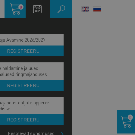
Ostukorv
0
LANGUAGE
SWITCHER
aja Avamine 2026/2027
REGISTREERU
e haldamine ja uued
malused ringmajanduses
REGISTREERU
ajandustootjate õppereis
disse
Ostukor
0
REGISTREERU
Eesolevad sündmused