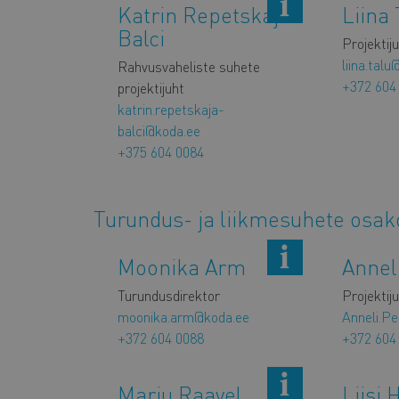
Katrin Repetskaja
Liina 
Balci
Projektij
liina.tal
Rahvusvaheliste suhete
+372 604
projektijuht
katrin.repetskaja-
balci@koda.ee
+375 604 0084
Turundus- ja liikmesuhete osa
Moonika Arm
Annel
Turundusdirektor
Projektij
moonika.arm@koda.ee
Anneli.P
+372 604 0088
+372 604
Marju Raavel
Liisi 