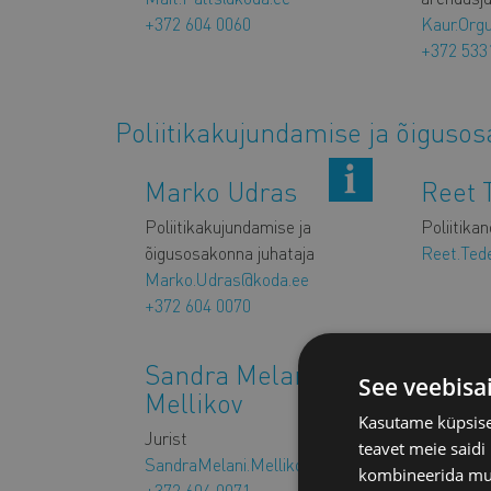
+372 604 0060
Kaur.Org
+372 533
Poliitikakujundamise ja õiguso
Marko Udras
Reet 
Poliitikakujundamise ja
Poliitika
õigusosakonna juhataja
Reet.Ted
Marko.Udras@koda.ee
+372 604 0070
Sandra Melani
Anast
See veebisa
Mellikov
Nezgo
Kasutame küpsisei
Zamu
Jurist
teavet meie saidi
SandraMelani.Mellikov@koda.ee
Arbitraaž
kombineerida muu 
+372 604 0071