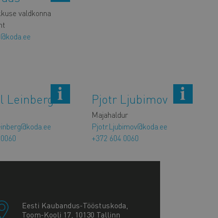
kkuse valdkonna
ht
s@koda.ee
el Leinberg
Pjotr Ljubimov
t
Majahaldur
einberg@koda.ee
Pjotr.Ljubimov@koda.ee
 0060
+372 604 0060
Eesti Kaubandus-Tööstuskoda,
Toom-Kooli 17, 10130 Tallinn