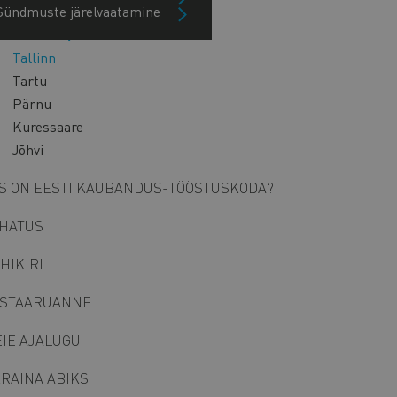
Sündmuste järelvaatamine
ain
KONTAKT
avigation
Tallinn
ide
Tartu
lock
Pärnu
Kuressaare
Jõhvi
S ON EESTI KAUBANDUS-TÖÖSTUSKODA?
HATUS
HIKIRI
STAARUANNE
IE AJALUGU
RAINA ABIKS