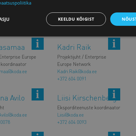
a@koda.ee
vaatsuspoliitika
 0069
ASJU
KEELDU KÕIGIST
NÕUST
Aasamaa
Kadri Raik
Enterprise Europe
Projektijuht / Enterprise
 koordinaator
Europe Network
amaa@koda.ee
Kadri.Raik@koda.ee
+372 604 0091
ina Avilo
Liisi Kirschenberg
uht
Eksporditeenuste koordinaator
.Avilo@koda.ee
Liisi@koda.ee
 0078
+372 604 0093