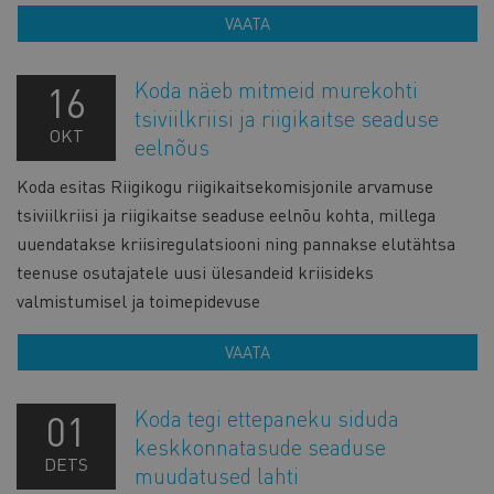
VAATA
Koda näeb mitmeid murekohti
16
tsiviilkriisi ja riigikaitse seaduse
OKT
eelnõus
Koda esitas Riigikogu riigikaitsekomisjonile arvamuse
tsiviilkriisi ja riigikaitse seaduse eelnõu kohta, millega
uuendatakse kriisiregulatsiooni ning pannakse elutähtsa
teenuse osutajatele uusi ülesandeid kriisideks
valmistumisel ja toimepidevuse
VAATA
Koda tegi ettepaneku siduda
01
keskkonnatasude seaduse
DETS
muudatused lahti