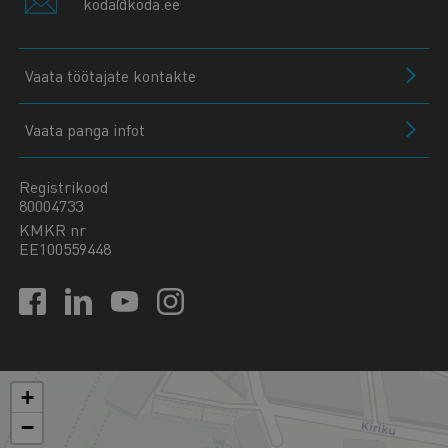
koda@koda.ee
Vaata töötajate kontakte
Vaata panga infot
Registrikood
80004733
KMKR nr
EE100559448
+
−