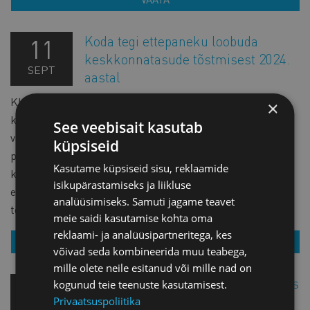
Koda tegi ettepaneku loobuda
11
keskkonnatasude tõstmisest 2024.
SEPT
aastal
Kliimaministeerium on koostanud eelnõu, millega
×
kehtestatakse uued saastetasumäärad saasteainete
See veebisait kasutab
väljutamisel välisõhku, veekogusse, põhjavette ja
küpsiseid
pinnasesse ning ohtlike jäätmete ja põlevkivijäätmete
Kasutame küpsiseid sisu, reklaamide
kõrvaldamisel. Koda nägi mitmeid probleeme plaanitava
isikupärastamiseks ja liikluse
eelnõuga ning tegi ettepaneku loobuda keskkonnatasude
analüüsimiseks. Samuti jagame teavet
tõstmisest 2024. aastal.
meie saidi kasutamise kohta oma
reklaami- ja analüüsipartneritega, kes
VAATA
võivad seda kombineerida muu teabega,
mille olete neile esitanud või mille nad on
Koda toetab seadusemuudatust, mis
05
kogunud teie teenuste kasutamisest.
vähendab väärismetalltoodetega
Privaatsuspoliitika