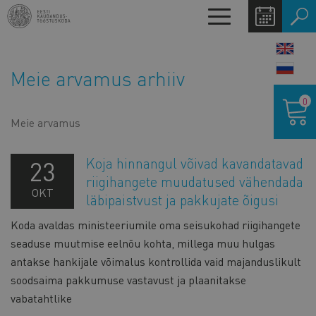
Liigu
Toggle
edasi
navigation
põhisisu
LANG
juurde
SWIT
Meie arvamus arhiiv
Ostukor
0
Meie arvamus
Koja hinnangul võivad kavandatavad
23
riigihangete muudatused vähendada
OKT
läbipaistvust ja pakkujate õigusi
Koda avaldas ministeeriumile oma seisukohad riigihangete
seaduse muutmise eelnõu kohta, millega muu hulgas
antakse hankijale võimalus kontrollida vaid majanduslikult
soodsaima pakkumuse vastavust ja plaanitakse
vabatahtlike