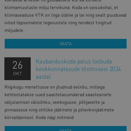
kliimamuutuste mõju tervikuna. Koda on seisukohal, et
kliimaseaduse VTK on liiga üldine ja lai ning sealt puuduvad
viited täpsematele tegevustele ning nendest tingitud
mõjudele.
VAATA
Kaubanduskoda palus loobuda
26
keskkonnatasude tõstmisest 2024.
OKT
aastal
Riigikogu menetlusse on jõudnud eelnõu, millega
kehtestatakse uued saastetasumäärad saasteainete
väljutamisel välisõhku, veekogusse, põhjavette ja
pinnasesse ning ohtlike jäätmete ja põlevkivijäätmete
kõrvaldamisel. Koda nägi mitmeid
VAATA