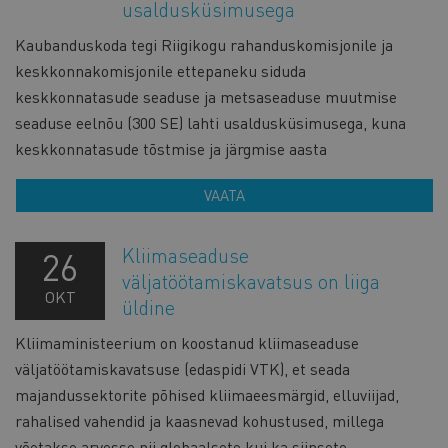
usaldusküsimusega
Kaubanduskoda tegi Riigikogu rahanduskomisjonile ja
keskkonnakomisjonile ettepaneku siduda
keskkonnatasude seaduse ja metsaseaduse muutmise
seaduse eelnõu (300 SE) lahti usaldusküsimusega, kuna
keskkonnatasude tõstmise ja järgmise aasta
VAATA
Kliimaseaduse
26
väljatöötamiskavatsus on liiga
OKT
üldine
Kliimaministeerium on koostanud kliimaseaduse
väljatöötamiskavatsuse (edaspidi VTK), et seada
majandussektorite põhised kliimaeesmärgid, elluviijad,
rahalised vahendid ja kaasnevad kohustused, millega
võetakse arvesse nii globaalsete kui ka siinsete