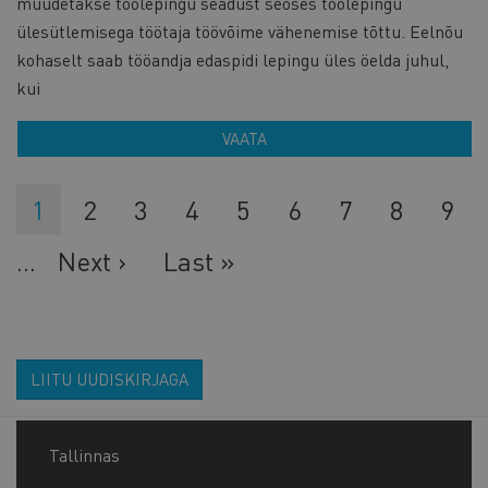
muudetakse töölepingu seadust seoses töölepingu
ülesütlemisega töötaja töövõime vähenemise tõttu. Eelnõu
kohaselt saab tööandja edaspidi lepingu üles öelda juhul,
kui
VAATA
Eesolev
1
Lehekülg
2
Lehekülg
3
Lehekülg
4
Lehekülg
5
Lehekülg
6
Lehekülg
7
Lehekül
8
Leh
9
leht
…
Järgmine
Next ›
Viimane
Last »
leht
leht
LIITU UUDISKIRJAGA
Tallinnas