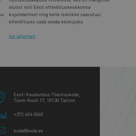
olulist rolli Eesti ettevõtluskeskkonna
ui
kujundamisel ning kelle isiklikke saavutusi
ettevõtluses saab seada eeskujuks.
loe lähemalt
+
−
Eesti Kaubandus-Tööstuskoda,
Toom-Kooli 17, 10130 Tallinn
+372 604 0060
koda@koda.ee