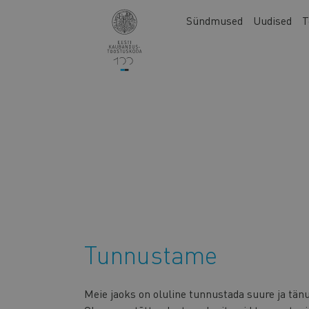
Liigu
Main
Sündmused
Uudised
T
edasi
navigation
põhisisu
juurde
Tunnustame
Meie jaoks on oluline tunnustada suure ja tänuvä