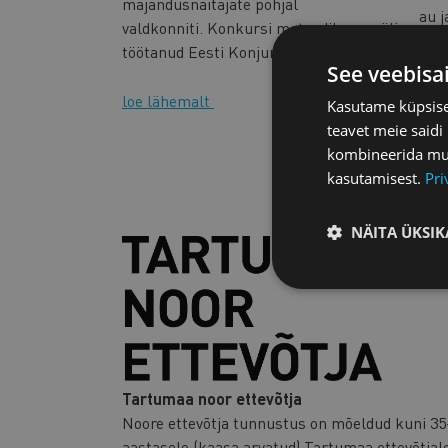
majandusnäitajate põhjal
au j
valdkonniti. Konkursi metoodika on välja
pang
töötanud Eesti Konjunktuuriinstituut.
See veebisa
loe
loe lähemalt
Kasutame küpsisei
teavet meie saidi
kombineerida muu 
kasutamisest.
Pri
NÄITA ÜKSIK
Tartumaa noor ettevõtja
Noore ettevõtja tunnustus on mõeldud kuni 35
aastasele (kaasa arvatud) Tartumaa ettevõtjal