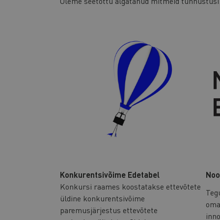
Oleme seetõttu algatanud mitmeid tunnustusi
Konkurentsivõime Edetabel
Noo
Konkursi raames koostatakse ettevõtete
Tegu
üldine konkurentsivõime
oman
paremusjärjestus ettevõtete
inno