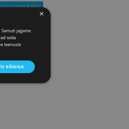
IITU UUDISKIRJAGA
×
s. Samuti jagame
vad seda
ie teenuste
U KÕIGIGA