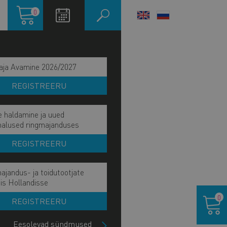
Ostukorv
0
LANGUAGE
SWITCHER
aja Avamine 2026/2027
REGISTREERU
e haldamine ja uued
malused ringmajanduses
REGISTREERU
ajandus- ja toidutootjate
ain
is Hollandisse
UBANDUSKOJA AUMÄRGID
Ostukor
avigation
0
REGISTREERU
NKURENTSIVÕIME EDETABEL
ide
lock
Eesolevad sündmused
ORE ETTEVÕTJA PREEMIA