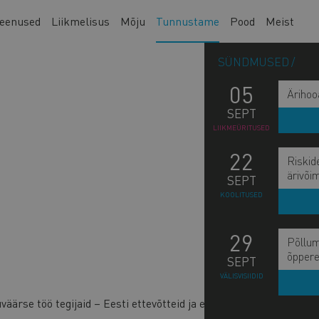
eenused
Liikmelisus
Mõju
Tunnustame
Pood
Meist
SÜNDMUSED
05
Ärihoo
SEPT
LIIKMEÜRITUSED
22
Riskid
ärivõi
SEPT
KOOLITUSED
29
Põllum
M
õppere
KA
SEPT
n
VÄLISVISIIDID
KO
s
ärse töö tegijaid – Eesti ettevõtteid ja ettevõtjaid.
b
NO