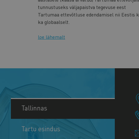
tunnustuseks väljapaistva tegevuse eest
Tartumaa ettevõtluse edendamisel nii Eestis k
ka globaalselt.
loe lähemalt
Tallinnas
Tartu esindus