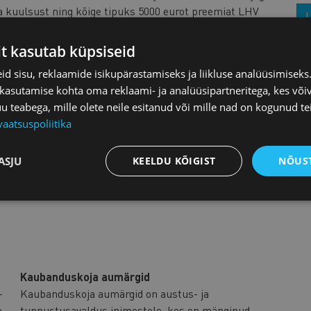
a kuulsust ning kõige tipuks 5000 eurot preemiat LHV
L
alt. Konkurssi toetab president Alar Karis.
it kasutab küpsiseid
 lähemalt
d sisu, reklaamide isikupärastamiseks ja liikluse analüüsimisek
 kasutamise kohta oma reklaami- ja analüüsipartneritega, kes või
teabega, mille olete neile esitanud või mille nad on kogunud te
vaatsuspoliitika
ASJU
KEELDU KÕIGIST
NÕUST
Kaubanduskoja aumärgid
-
Kaubanduskoja aumärgid on austus- ja
e
tunnustusavaldus inimestele, kes on mänginud