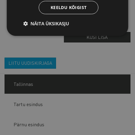
KEELDU KÕIGIST
Kadri Raik
Projektijuht / Enterprise
NÄITA ÜKSIKASJU
Europe Network
KÜSI LISA
LIITU UUDISKIRJAGA
Tallinnas
Tartu esindus
Pärnu esindus