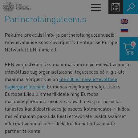
Liigu
Toggle
edasi
navigation
Partnerotsinguteenus
põhisisu
LANG
juurde
SWIT
Pakume praktilisi info- ja partnerotsinguteenuseid
Ostukor
rahvusvahelise koostöövõrgustiku Enteprise Europe
0
Network (EEN) nime all.
EEN võrgustik on üks maailma suurimaid innovatsiooni ja
ettevõtluse tugiorganisatsioone, tegutsedes 66 riigis üle
maailma. Võrgustikus on
üle 600 erineva ettevõtluse
tugiorganisatsiooni
Euroopas ning kaugemalgi. Lisaks
Euroopa Liidu liikmesriikidele ning Euroopa
majanduspiirkonna riikidele asuvad meie partnerid ka
tänastes kandidaatriikides ja osades kolmandates riikides,
mis võimaldab pakkuda Eesti ettevõtjale usaldusväärset
informatsiooni nii sihtriikide kui ka potentsiaalsete
partnerite kohta.