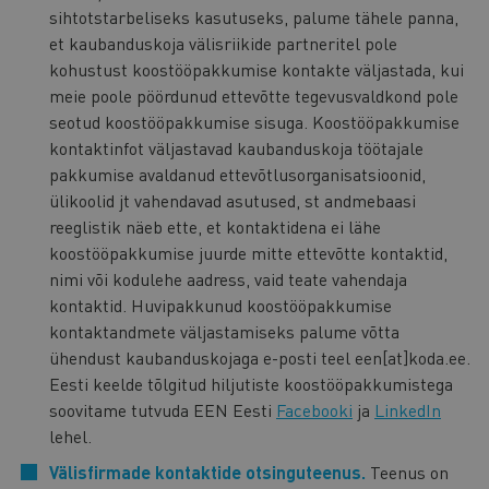
sihtotstarbeliseks kasutuseks, palume tähele panna,
et kaubanduskoja välisriikide partneritel pole
kohustust koostööpakkumise kontakte väljastada, kui
meie poole pöördunud ettevõtte tegevusvaldkond pole
seotud koostööpakkumise sisuga. Koostööpakkumise
kontaktinfot väljastavad kaubanduskoja töötajale
pakkumise avaldanud ettevõtlusorganisatsioonid,
ülikoolid jt vahendavad asutused, st andmebaasi
reeglistik näeb ette, et kontaktidena ei lähe
koostööpakkumise juurde mitte ettevõtte kontaktid,
nimi või kodulehe aadress, vaid teate vahendaja
kontaktid. Huvipakkunud koostööpakkumise
kontaktandmete väljastamiseks palume võtta
ühendust kaubanduskojaga e-posti teel een[at]koda.ee.
Eesti keelde tõlgitud hiljutiste koostööpakkumistega
soovitame tutvuda EEN Eesti
Facebooki
ja
LinkedIn
lehel.
Välisfirmade kontaktide otsinguteenus.
Teenus on