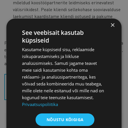
mõeldud koostööpartnerite leidmiseks erinevatest
välisriikidest. Peale kliendi sellekohase sooviavalduse
laekumist kaardistame kliendi ootused ja pakume
kliendi vajadusi arvestades sobivaima võimaluse
×
kontaktide loomiseks.
See veebisait kasutab
küpsiseid
Partnerotsinguteenuse kasutamiseks palume Teil ära täita
Kasutame küpsiseid sisu, reklaamide
ettevõtte profiili vorm, mis sisaldab andmeid Teie ettevõtte,
isikupärastamiseks ja liikluse
tegevusala ja otsitava koostöövormi kohta. Palume täita
analüüsimiseks. Samuti jagame teavet
ankeet inglise keeles.
meie saidi kasutamise kohta oma
reklaami- ja analüüsipartneritega, kes
COMPANY PROFILE SELF-
võivad seda kombineerida muu teabega,
EVALUATION TOOL ENG
mille olete neile esitanud või mille nad on
(.DOCX)
kogunud teie teenuste kasutamisest.
Privaatsuspoliitika
NÕUSTU KÕIGIGA
LISAINFO