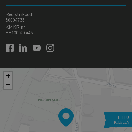
Registrikood
80004733
KMKR nr
EE100559448
+
−
LIITU
KOJAGA