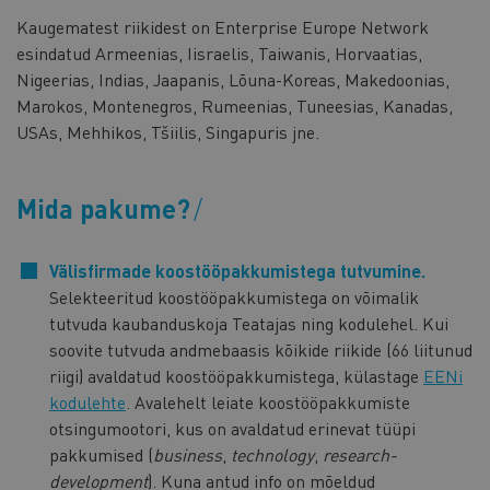
Kaugematest riikidest on Enterprise Europe Network
esindatud Armeenias, Iisraelis, Taiwanis, Horvaatias,
Nigeerias, Indias, Jaapanis, Lõuna-Koreas, Makedoonias,
Marokos, Montenegros, Rumeenias, Tuneesias, Kanadas,
USAs, Mehhikos, Tšiilis, Singapuris jne.
Mida pakume?
Välisfirmade koostööpakkumistega tutvumine.
Selekteeritud koostööpakkumistega on võimalik
tutvuda kaubanduskoja Teatajas ning kodulehel. Kui
soovite tutvuda andmebaasis kõikide riikide (66 liitunud
riigi) avaldatud koostööpakkumistega, külastage
EENi
kodulehte
. Avalehelt leiate koostööpakkumiste
otsingumootori, kus on avaldatud erinevat tüüpi
pakkumised (
business
,
technology
,
research-
development
). Kuna antud info on mõeldud