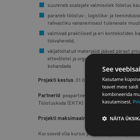
suureneb osalejate valmisolek tööelus ka
paraneb tööstus-, logistika- ja teeninduss
rahvastiku vananemisest tulenevate muut
valmivad praktilised ja eri kontekstides k
töövahendid;
väljatöötatud materjalid jäävad pärast pro
ettevõtetel ja organisatsioonidel üle Eur
kohandada.
See veebisa
Kasutame küpsisei
Projekti kestus
: 01.04.2026 - 30.11.2028, 32 k
teavet meie saidi
kombineerida muu 
Partnerid
: peapartner – LAB University of Ap
kasutamisest.
Pri
Tööstuskoda (EKTK)
Projekti maksimaalne eelarve:
709 799 €
NÄITA ÜKSIK
Kui soovid olla kursis projekti tegevuste ja a