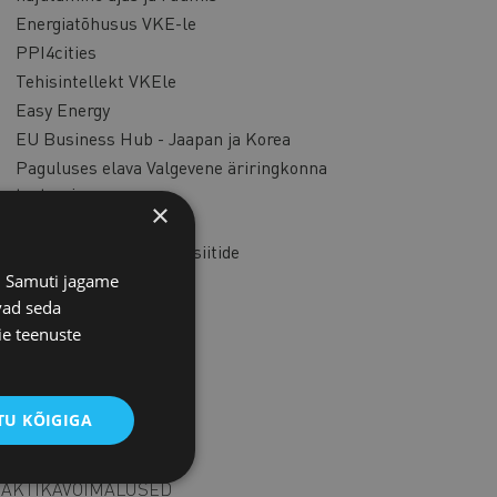
Energiatõhusus VKE-le
PPI4cities
Tehisintellekt VKEle
Easy Energy
EU Business Hub - Jaapan ja Korea
Paguluses elava Valgevene äriringkonna
toetamine
×
EcoSMEnergy
Äridelegatsioonidega visiitide
kaaskorraldamine
s. Samuti jagame
FinEst4Ukraine
vad seda
ie teenuste
Timeless Talent
BuildGreen – Korea
Toimunud projektid
U KÕIGIGA
LERII
AKTIKAVÕIMALUSED