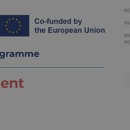
KO
PA
AN
PO