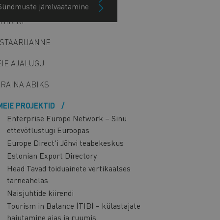
Sündmuste järelvaatamine
HIKIRI
STAARUANNE
IE AJALUGU
RAINA ABIKS
MEIE PROJEKTID
Enterprise Europe Network – Sinu
ettevõtlustugi Euroopas
Europe Direct'i Jõhvi teabekeskus
Estonian Export Directory
Head Tavad toiduainete vertikaalses
tarneahelas
Naisjuhtide kiirendi
Tourism in Balance (TIB) – külastajate
hajutamine ajas ja ruumis