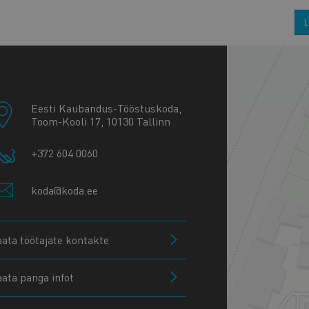
L
+
−
Eesti Kaubandus-Tööstuskoda,
Toom-Kooli 17, 10130 Tallinn
+372 604 0060
koda@koda.ee
aata töötajate kontakte
aata panga infot