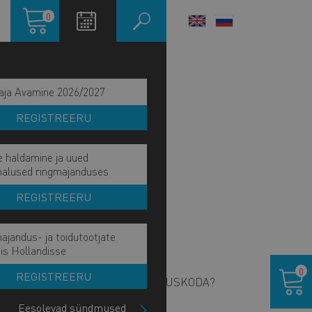
Ostukorv
0
LANGUAGE
SWITCHER
aja Avamine 2026/2027
REGISTREERU
e haldamine ja uued
malused ringmajanduses
REGISTREERU
ajandus- ja toidutootjate
ain
is Hollandisse
NTAKT
Ostukor
avigation
0
REGISTREERU
S ON EESTI KAUBANDUS-TÖÖSTUSKODA?
ide
lock
Eesolevad sündmused
HATUS