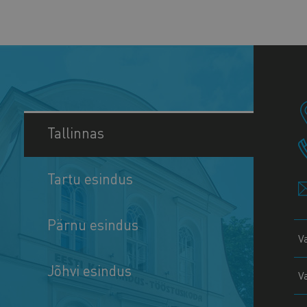
Tallinnas
Tartu esindus
Pärnu esindus
V
Jõhvi esindus
V