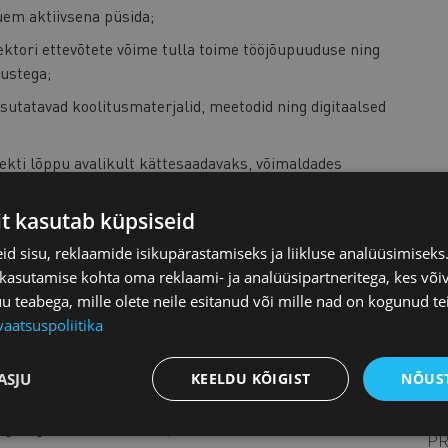
uem aktiivsena püsida;
ektori ettevõtete võime tulla toime tööjõupuuduse ning
ustega;
asutatavad koolitusmaterjalid, meetodid ning digitaalsed
jekti lõppu avalikult kättesaadavaks, võimaldades
oopa programmi oma vajadustest lähtuvalt kasutada ja
it kasutab küpsiseid
d sisu, reklaamide isikupärastamiseks ja liikluse analüüsimisek
uud.
 kasutamise kohta oma reklaami- ja analüüsipartneritega, kes või
teabega, mille olete neile esitanud või mille nad on kogunud te
plied Sciences, Eesti partner – Eesti Kaubandus-
vaatsuspoliitika
ASJU
KEELDU KÕIGIST
NÕUST
GA
rengutega, võta ühendust:
piret@koda.ee
PR