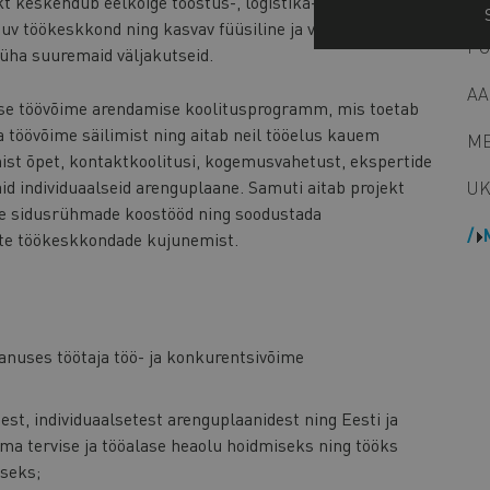
t keskendub eelkõige tööstus-, logistika- ja
uv töökeskkond ning kasvav füüsiline ja vaimne
PÕ
 üha suuremaid väljakutseid.
AA
takse töövõime arendamise koolitusprogramm, mis toetab
a töövõime säilimist ning aitab neil tööelus kauem
ME
st õpet, kontaktkoolitusi, kogemusvahetust, ekspertide
id individuaalseid arenguplaane. Samuti aitab projekt
UK
ike sidusrühmade koostööd ning soodustada
ate töökeskkondade kujunemist.
anuses töötaja töö- ja konkurentsivõime
est, individuaalsetest arenguplaanidest ning Eesti ja
ma tervise ja tööalase heaolu hoidmiseks ning tööks
iseks;