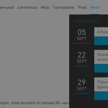
eenused
Liikmelisus
Mõju
Tunnustame
Pood
Meist
SÜNDMUSED
05
Ärihoo
SEPT
LIIKMEÜRITUSED
22
Riskid
ärivõi
SEPT
KOOLITUSED
29
Põllum
M
õppere
KO
SEPT
n
VÄLISVISIIDID
MI
s
ojekt, mille eesmärk on toetada 50+ vanuses töötajate
b
JU