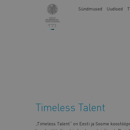
Liigu
Main
Sündmused
Uudised
T
edasi
navigation
põhisisu
juurde
Timeless Talent
„Timeless Talent“ on Eesti ja Soome koostööpr