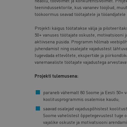
heaolu, töövõimet ja konkurentsivõimet. Projek
teenindussektorile, kus vananev tööjõud, muut
töökoormus seavad töötajatele ja tööandjatele
Projekti käigus töötatakse välja ja piloteeri
50+ vanuses töötajate oskuste, motivatsiooni j
aktiivsena püsida. Programm hõlmab veebipõhi
juhendamist ning osalejate vajadustest lähtuva
tugevdada ettevõtete, ekspertide ja piirkondl
vanemaealiste töötajate vajadustega arvestav
Projekti tulemusena:
paraneb vähemalt 80 Soome ja Eesti 50+ v
koolitusprogrammis osalemise kaudu;
saavad osalejad vajaduspõhistest koolitust
Soome vahelistest õppetegevustest tuge o
vajalike oskuste ja motivatsiooni arendam