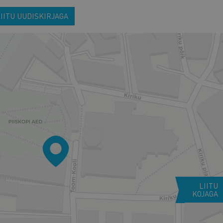
IITU UUDISKIRJAGA
LIITU
KOJAGA