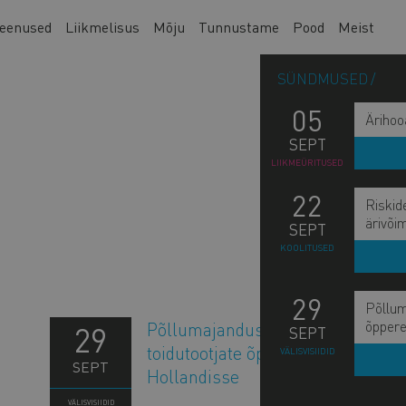
eenused
Liikmelisus
Mõju
Tunnustame
Pood
Meist
SÜNDMUSED
05
Ärihoo
SEPT
LIIKMEÜRITUSED
22
Riskid
ärivõi
SEPT
KOOLITUSED
29
Põllum
õppere
Põllumajandus- ja
29
SEPT
L
toidutootjate õppereis
VÄLISVISIIDID
SEPT
Hollandisse
O
VÄLISVISIIDID