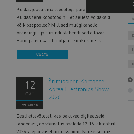
Kuidas jõuda oma toodetega paremini turule?
Kuidas teha koostööd nii, et sellest võidaksid
kõik osapooled? Millised müügikanalid,
brändingu- ja turunduslahendused aitavad
K
Euroopa edukatel tootjatel konkurentsis
L
VAATA
M
Ärimissioon Koreasse:
12
Korea Electronics Show
OKT
2026
Aa
VÄLISVISIIDID
Eesti ettevõtetel, kes pakuvad digitaalseid
lahendusi, on võimalus osaleda 12-16. oktoobril
2026 viiepäevasel ärimissioonil Koreasse, mis