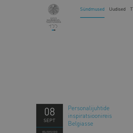
Liigu
Main
Sündmused
Uudised
T
edasi
navigation
põhisisu
juurde
Personalijuhtide
08
inspiratsioonireis
SEPT
Belgiasse
VÄLISVISIIDID