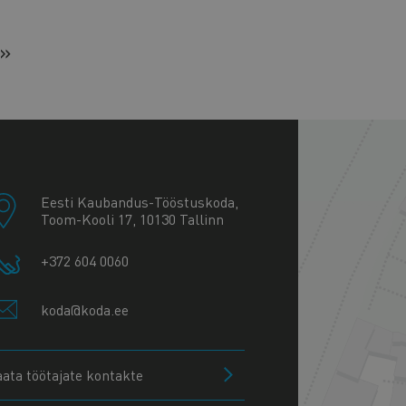
 »
+
−
Eesti Kaubandus-Tööstuskoda,
Toom-Kooli 17, 10130 Tallinn
+372 604 0060
koda@koda.ee
aata töötajate kontakte