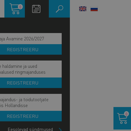
Ostukorv
0
LANGUAGE
SWITCHER
aja Avamine 2026/2027
REGISTREERU
e haldamine ja uued
malused ringmajanduses
REGISTREERU
ajandus- ja toidutootjate
is Hollandisse
IITU UUDISKIRJAGA
Ostukor
0
REGISTREERU
Eesolevad sündmused
TSI SÜNDMUST