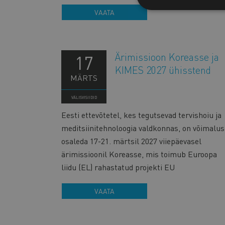
VAATA
Ärimissioon Koreasse ja
17
KIMES 2027 ühisstend
MÄRTS
VÄLISVISIIDID
Eesti ettevõtetel, kes tegutsevad tervishoiu ja
meditsiinitehnoloogia valdkonnas, on võimalus
osaleda 17-21. märtsil 2027 viiepäevasel
ärimissioonil Koreasse, mis toimub Euroopa
liidu (EL) rahastatud projekti EU
VAATA