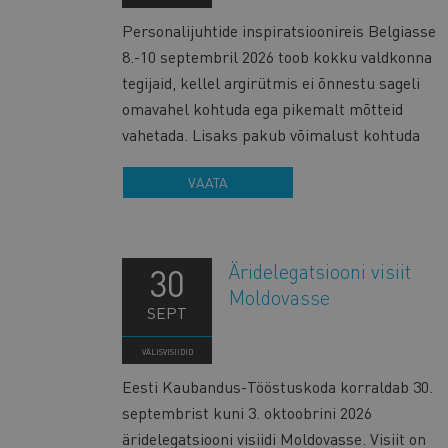
Personalijuhtide inspiratsioonireis Belgiasse
8.-10 septembril 2026 toob kokku valdkonna
tegijaid, kellel argirütmis ei õnnestu sageli
omavahel kohtuda ega pikemalt mõtteid
vahetada. Lisaks pakub võimalust kohtuda
VAATA
Äridelegatsiooni visiit
30
Moldovasse
SEPT
VÄLISVISIIDID
Eesti Kaubandus-Tööstuskoda korraldab 30.
septembrist kuni 3. oktoobrini 2026
äridelegatsiooni visiidi Moldovasse. Visiit on