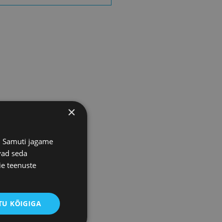
×
s. Samuti jagame
vad seda
ie teenuste
U KÕIGIGA