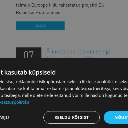
toimub Euroopa liidu rahastatud projekti EU
Business Hub raames
VAATA
Ärimissioon Jaapanisse ja
07
Semicon Japan 2026
DETS
ühisstend
it kasutab küpsiseid
VÄLISVISIIDID
d sisu, reklaamide isikupärastamiseks ja liikluse analüüsimisek
Eesti ettevõtetel, kelle tegevusvaldkond on
 kasutamise kohta oma reklaami- ja analüüsipartneritega, kes või
st
seotud pooljuhtidega, on võimalus osaleda 7-11.
teabega, mille olete neile esitanud või mille nad on kogunud te
detsembril 2026 viiepäevasel ärimissioonil
vaatsuspoliitika
Jaapanisse, mis toimub Euroopa liidu (EL)
a
rahastatud projekti EU Business
ASJU
KEELDU KÕIGIST
NÕUST