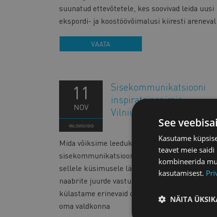
suunatud ettevõtetele, kes soovivad leida uusi
ekspordi- ja koostöövõimalusi kiiresti areneval
VAATA
Sisekommunikatsiooni
11
inspiratsioonireis
NOV
Vilniusesse
See veebisa
VÄLISVISIIDID
Kasutame küpsisei
Mida võiksime leedukatelt
teavet meie saidi
sisekommunikatsiooni valdkonnas õppida? Ju
kombineerida muu 
sellele küsimusele lähemegi oma peaaegu
kasutamisest.
Pri
naabrite juurde vastust otsima. Nagu tavaks,
külastame erinevaid organisatsioone, et õppid
NÄITA ÜKSIK
oma valdkonna