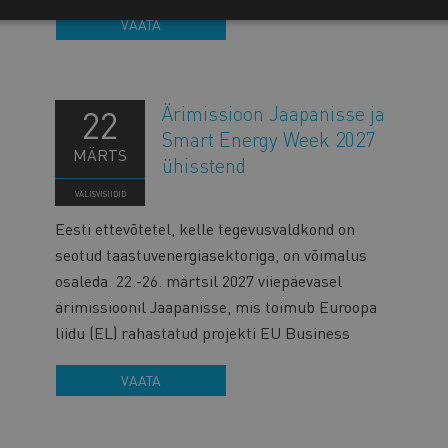
VAATA
Ärimissioon Jaapanisse ja
22
Smart Energy Week 2027
MÄRTS
ühisstend
VÄLISVISIIDID
Eesti ettevõtetel, kelle tegevusvaldkond on
seotud taastuvenergiasektoriga, on võimalus
osaleda. 22.-26. märtsil 2027 viiepäevasel
ärimissioonil Jaapanisse, mis toimub Euroopa
liidu (EL) rahastatud projekti EU Business
VAATA