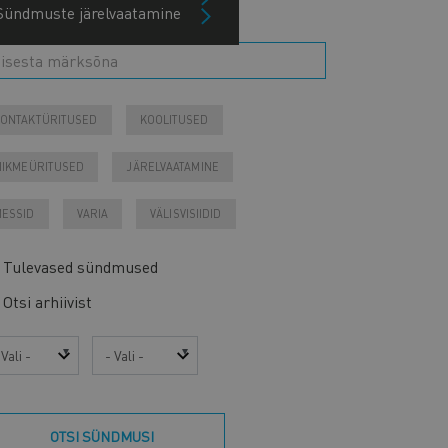
Sündmuste järelvaatamine
ONTAKTÜRITUSED
KOOLITUSED
IIKMEÜRITUSED
JÄRELVAATAMINE
ESSID
VARIA
VÄLISVISIIDID
Tulevased sündmused
Otsi arhiivist
sta
Kuu
OTSI SÜNDMUSI