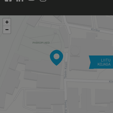
+
−
LIITU
KOJAGA