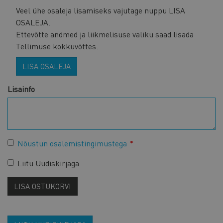
Veel ühe osaleja lisamiseks vajutage nuppu LISA
OSALEJA.
Ettevõtte andmed ja liikmelisuse valiku saad lisada
Tellimuse kokkuvõttes.
LISA OSALEJA
Lisainfo
Nõustun osalemistingimustega
Liitu Uudiskirjaga
LISA OSTUKORVI