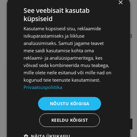
×
töörühmas, mis töötas välja
See veebisait kasutab
kestlikkustööriista ESG Tool.
küpsiseid
Dan õpetab Eesti Kunstiakadeemias
projektipõhiselt teenusedisaini
Kasutame küpsiseid sisu, reklaamide
Interaction Design MA kursusel ning
isikupärastamiseks ja liikluse
ettevõtlust BFM-is.
analüüsimiseks. Samuti jagame teavet
meie saidi kasutamise kohta oma
reklaami- ja analüüsipartneritega, kes
võivad seda kombineerida muu teabega,
LISAINFO
mille olete neile esitanud või mille nad on
kogunud teie teenuste kasutamisest.
Privaatsuspoliitika
Katrin Repetskaja
Balci
NÕUSTU KÕIGIGA
Rahvusvaheliste suhete
projektijuht
KEELDU KÕIGIST
KÜSI LISA
NÄITA ÜKSIKASJU