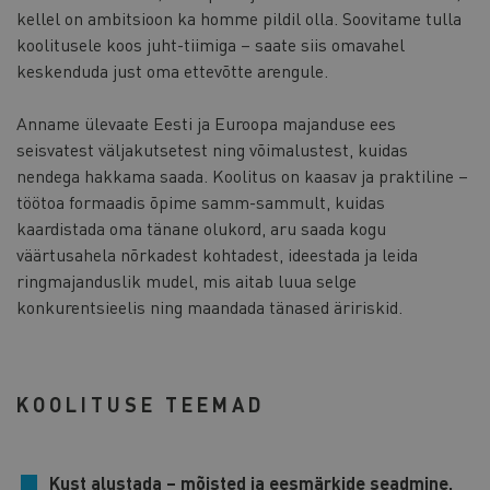
kellel on ambitsioon ka homme pildil olla. Soovitame tulla
koolitusele koos juht-tiimiga – saate siis omavahel
keskenduda just oma ettevõtte arengule.
Anname ülevaate Eesti ja Euroopa majanduse ees
seisvatest väljakutsetest ning võimalustest, kuidas
nendega hakkama saada. Koolitus on kaasav ja praktiline –
töötoa formaadis õpime samm-sammult, kuidas
kaardistada oma tänane olukord, aru saada kogu
väärtusahela nõrkadest kohtadest, ideestada ja leida
ringmajanduslik mudel, mis aitab luua selge
konkurentsieelis ning maandada tänased äririskid.
KOOLITUSE TEEMAD
Kust alustada – mõisted ja eesmärkide seadmine.