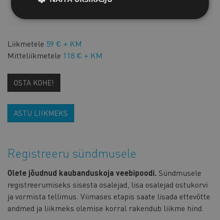
HINNAKIRI
Liikmetele
59 € + KM
Mitteliikmetele
118 € + KM
OSTA KOHE!
ASTU LIIKMEKS
Registreeru sündmusele
Olete jõudnud kaubanduskoja veebipoodi.
Sündmusele
registreerumiseks sisesta osalejad, lisa osalejad ostukorvi
ja vormista tellimus. Viimases etapis saate lisada ettevõtte
andmed ja liikmeks olemise korral rakendub liikme hind.