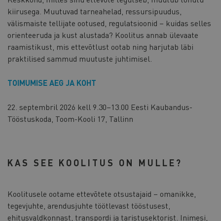
kiirusega. Muutuvad tarneahelad, ressursipuudus,
välismaiste tellijate ootused, regulatsioonid – kuidas selles
orienteeruda ja kust alustada? Koolitus annab ülevaate
raamistikust, mis ettevõtlust ootab ning harjutab läbi
praktilised sammud muutuste juhtimisel.
TOIMUMISE AEG JA KOHT
22. septembril 2026 kell 9.30–13.00 Eesti Kaubandus-
Tööstuskoda, Toom-Kooli 17, Tallinn
KAS SEE KOOLITUS ON MULLE?
Koolitusele ootame ettevõtete otsustajaid – omanikke,
tegevjuhte, arendusjuhte töötlevast tööstusest,
ehitusvaldkonnast, transpordi ja taristusektorist. Inimesi,