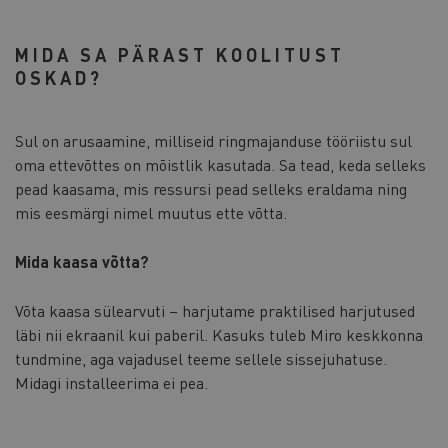
MIDA SA PÄRAST KOOLITUST
OSKAD?
Sul on arusaamine, milliseid ringmajanduse tööriistu sul
oma ettevõttes on mõistlik kasutada. Sa tead, keda selleks
pead kaasama, mis ressursi pead selleks eraldama ning
mis eesmärgi nimel muutus ette võtta.
Mida kaasa võtta?
Võta kaasa sülearvuti – harjutame praktilised harjutused
läbi nii ekraanil kui paberil. Kasuks tuleb Miro keskkonna
tundmine, aga vajadusel teeme sellele sissejuhatuse.
Midagi installeerima ei pea.