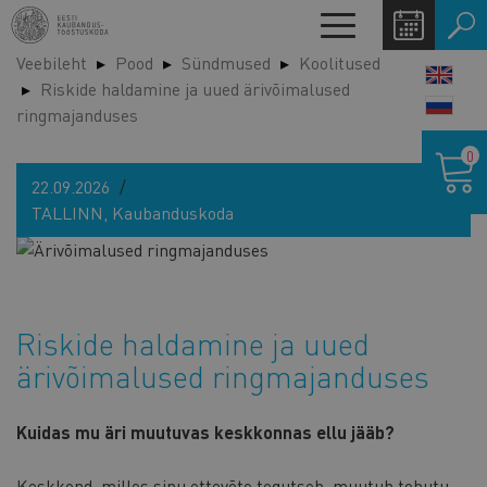
Liigu
Toggle
edasi
navigation
Veebileht
Pood
Sündmused
Koolitused
põhisisu
LANG
Riskide haldamine ja uued ärivõimalused
juurde
SWIT
ringmajanduses
Ostukor
0
22.09.2026
TALLINN, Kaubanduskoda
Riskide haldamine ja uued
ärivõimalused ringmajanduses
Kuidas mu äri muutuvas keskkonnas ellu jääb?
Keskkond, milles sinu ettevõte tegutseb, muutub tohutu