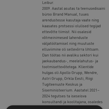
Leibur.
2009. Aastal asutas ta teenusedisaini
büroo Brand Manual, tuues
arendustesse kasutaja vaate ning
kaasates protsessi olulised tegijad
ettevõtte tiimist. Nii osalesid
võtmeinimesed lahenduste
väljatöötamisel ning muutuste
elluviimine oli sellevõrra lihtsam.
Dan töötas nii avaliku sektori kui
jaekaubandus-, meelelahutus- ja
tootmisettevõtetega. Klientide
hulgas oli Apollo Grupp, Wendre,
Astri Grupp, Orkla Eesti, Riigi
Tugiteenuste Keskus ja
Siseministeerium. Aastatel 2021–
2024 tegutses ta iseseisva
konsultandi ja koolitajana, osaledes
eksperdina rahvusvahelises