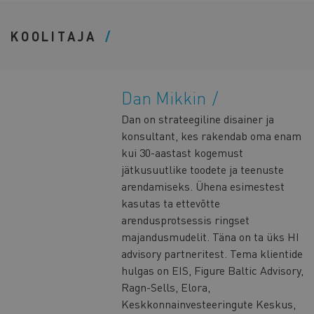
KOOLITAJA
Dan Mikkin
Dan on strateegiline disainer ja
konsultant, kes rakendab oma enam
kui 30-aastast kogemust
jätkusuutlike toodete ja teenuste
arendamiseks. Ühena esimestest
kasutas ta ettevõtte
arendusprotsessis ringset
majandusmudelit. Täna on ta üks HI
advisory partneritest. Tema klientide
hulgas on EIS, Figure Baltic Advisory,
Ragn-Sells, Elora,
Keskkonnainvesteeringute Keskus,