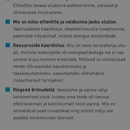
Ettevõtte tänase olukorra auditeerimine, ootused ja
võimalused muutusteks.
Mis on minu ettevõtte ja valdkonna jaoks oluline.
Väärtusahela kaardistus, ebaefektiivsuste tuvastamine,
peamised mõjukohad, millele arengus keskenduda.
Ressursside kaardistus.
Mis on meie tarneahelas ohu
all, milliste materjalide või energiaallikatega me ei saa
senisel kujul homme arvestada. Millised on võimalused
nende tõhusamaks kasutamiseks ja
taaskasutamiseks, saavutamaks sõltumatus
riskantsetest tarnijatest.
Ringsed ärimudelid.
Ideestame ja valime välja
konkreetsed viisid, kuidas oma toode või teenus
efektiivsemalt ja kestlikumalt tööle panna. Mis on
võimalikud uued tuluallikad ning millist mõju see
avaldab keskkonnale laiemalt.