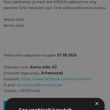
Küsi pakkumist ja maini ära KODA26 pakkumine ning
paneme Teile meelsasti just Teile sobiva pakkumise kokku.
Meelis Kolk
Kernu mõis
Pakkumise aegumise kuupäev
01.08.2026
Ettevõtte nimi:
Kernu mõis OÜ
Ettevõtte tegevusala:
Äriteenused
Koduleht:
https://www.facebook.com/Kernumanor
E-post:
kernumois@kernumois.ee
Telefon:
+3725112424
×
LIITU UUDISKIRJAGA
See veebisait kasutab