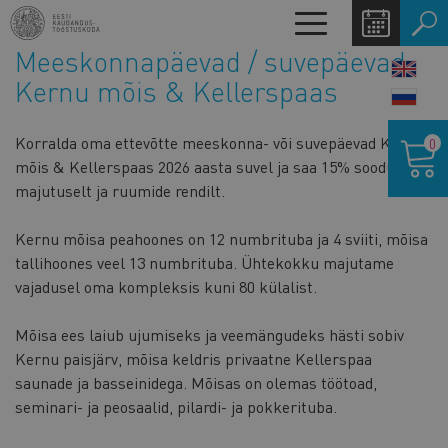
Liigu
Toggle
edasi
navigation
Meeskonnapäevad / suvepäevad
põhisisu
LANG
juurde
Kernu mõis & Kellerspaas
SWIT
Ostukor
Korralda oma ettevõtte meeskonna- või suvepäevad Kernu
0
mõis & Kellerspaas 2026 aasta suvel ja saa 15% soodustust
majutuselt ja ruumide rendilt.
Kernu mõisa peahoones on 12 numbrituba ja 4 sviiti, mõisa
tallihoones veel 13 numbrituba. Ühtekokku majutame
vajadusel oma kompleksis kuni 80 külalist.
Mõisa ees laiub ujumiseks ja veemängudeks hästi sobiv
Kernu paisjärv, mõisa keldris privaatne Kellerspaa
saunade ja basseinidega. Mõisas on olemas töötoad,
seminari- ja peosaalid, pilardi- ja pokkerituba.