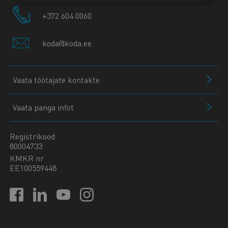
+372 604 0060
koda@koda.ee
Vaata töötajate kontakte
Vaata panga infot
Registrikood
80004733
KMKR nr
EE100559448