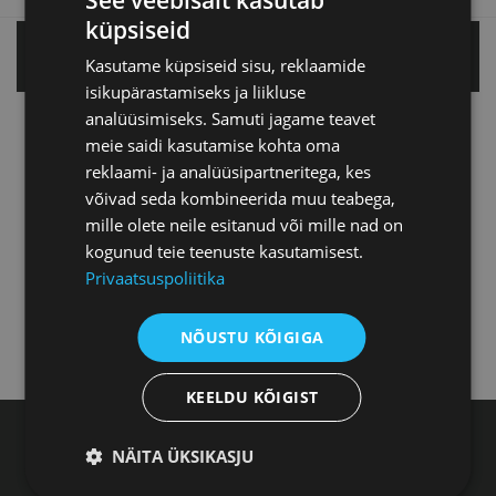
küpsiseid
Tallinnas
Kasutame küpsiseid sisu, reklaamide
isikupärastamiseks ja liikluse
analüüsimiseks. Samuti jagame teavet
Tartu esindus
meie saidi kasutamise kohta oma
reklaami- ja analüüsipartneritega, kes
võivad seda kombineerida muu teabega,
Pärnu esindus
mille olete neile esitanud või mille nad on
kogunud teie teenuste kasutamisest.
Privaatsuspoliitika
Jõhvi esindus
NÕUSTU KÕIGIGA
Kuressaare esindus
KEELDU KÕIGIST
NÄITA ÜKSIKASJU
Eesti Kaubandus-Tööstuskoda, Toom-Kooli 17,
10130 Tallinn