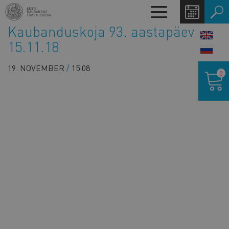
Liigu
Toggle
edasi
navigation
Kaubanduskoja 93. aastapäev
põhisisu
LANG
juurde
15.11.18
SWIT
Ostukor
19. NOVEMBER
15:08
0