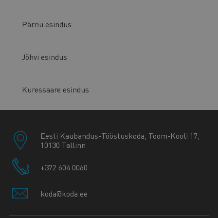
Pärnu esindus
Jõhvi esindus
Kuressaare esindus
Eesti Kaubandus-Tööstuskoda, Toom-Kooli 17,
10130 Tallinn
+372 604 0060
koda@koda.ee