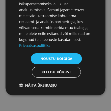
isikupärastamiseks ja liikluse
analüüsimiseks. Samuti jagame teavet
meie saidi kasutamise kohta oma
reklaami- ja analüüsipartneritega, kes
võivad seda kombineerida muu teabega,
mille olete neile esitanud või mille nad on
kogunud teie teenuste kasutamisest.
Privaatsuspoliitika
NÕUSTU KÕIGIGA
KEELDU KÕIGIST
NÄITA ÜKSIKASJU