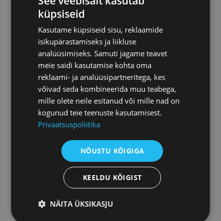
See veebisait kasutab
küpsiseid
Kasutame küpsiseid sisu, reklaamide
isikupärastamiseks ja liikluse
analüüsimiseks. Samuti jagame teavet
meie saidi kasutamise kohta oma
reklaami- ja analüüsipartneritega, kes
võivad seda kombineerida muu teabega,
mille olete neile esitanud või mille nad on
kogunud teie teenuste kasutamisest.
Privaatsuspoliitika
NÕUSTU KÕIGIGA
KEELDU KÕIGIST
NÄITA ÜKSIKASJU