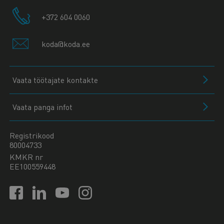
+372 604 0060
koda@koda.ee
Vaata töötajate kontakte
Vaata panga infot
Registrikood
80004733
KMKR nr
EE100559448