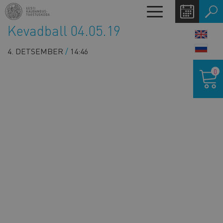
Liigu
Toggle
edasi
navigation
Kevadball 04.05.19
põhisisu
LANG
juurde
SWIT
4. DETSEMBER
14:46
Ostukor
0