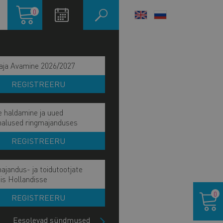
Ostukorv
0
LANGUAGE
SWITCHER
aja Avamine 2026/2027
REGISTREERU
e haldamine ja uued
malused ringmajanduses
REGISTREERU
ajandus- ja toidutootjate
ain
is Hollandisse
KS OLLA MEIE LIIGE?
Ostukor
avigation
0
REGISTREERU
MEIE LIIKMED
ide
lock
Eesolevad sündmused
JA LOGO