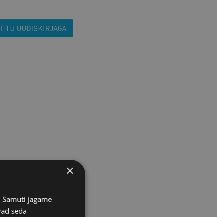
IITU UUDISKIRJAGA
×
s. Samuti jagame
vad seda