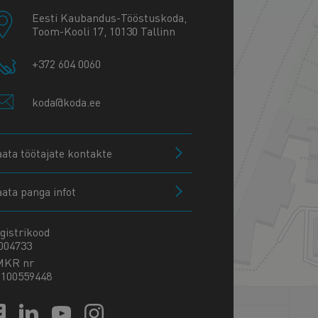
Eesti Kaubandus-Tööstuskoda,
Toom-Kooli 17, 10130 Tallinn
+372 604 0060
koda@koda.ee
aata töötajate kontakte
aata panga infot
gistrikood
004733
MKR nr
100559448