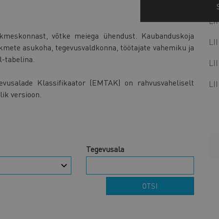
LI
liikmeskonnast, võtke meiega ühendust. Kaubanduskoja
LI
iikmete asukoha, tegevusvaldkonna, töötajate vahemiku ja
-tabelina.
LI
vusalade Klassifikaator (EMTAK) on rahvusvaheliselt
LI
ik versioon.
Tegevusala
OTSI