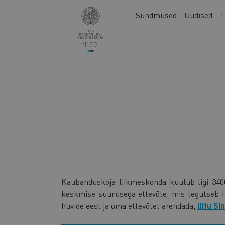
Liigu
Main
Sündmused
Uudised
T
edasi
navigation
põhisisu
juurde
Kaubanduskoja liikmeskonda kuulub ligi 3400
keskmise suurusega ettevõte, mis tegutseb Ha
huvide eest ja oma ettevõtet arendada,
liitu Si