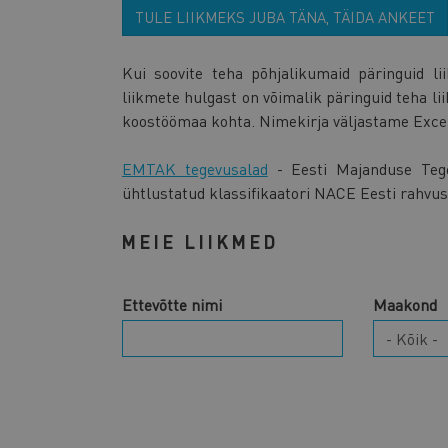
TULE LIIKMEKS JUBA TÄNA, TÄIDA ANKEET
Kui soovite teha põhjalikumaid päringuid 
liikmete hulgast on võimalik päringuid teha l
koostöömaa kohta. Nimekirja väljastame Excel
EMTAK tegevusalad
- Eesti Majanduse Tege
ühtlustatud klassifikaatori NACE Eesti rahvusl
MEIE LIIKMED
Ettevõtte nimi
Maakond