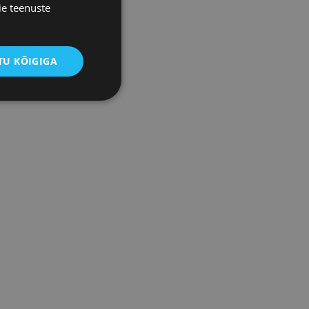
ie teenuste
U KÕIGIGA