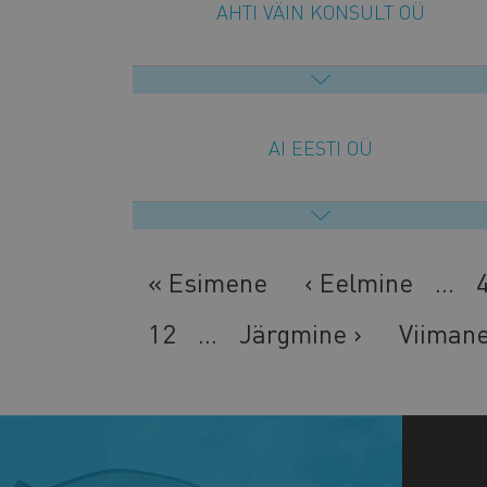
AHTI VÄIN KONSULT OÜ
AI EESTI OÜ
Esimene
« Esimene
Eelmine
‹ Eelmine
…
leht
leht
Lehekülg
12
…
Järgmine
Järgmine ›
Viiman
Viimane
leht
leht