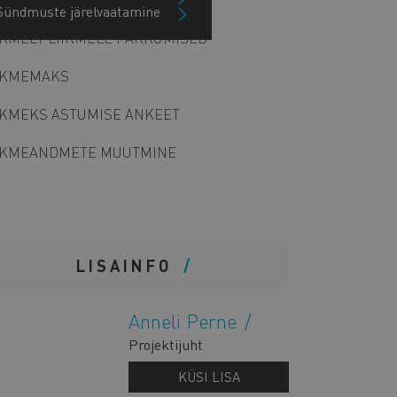
Sündmuste järelvaatamine
IKMELT LIIKMELE PAKKUMISED
IKMEMAKS
IKMEKS ASTUMISE ANKEET
IKMEANDMETE MUUTMINE
LISAINFO
Anneli Perne
Projektijuht
KÜSI LISA