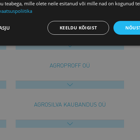
teabega, mille olete neile esitanud või mille nad on kogunud te
vaatsuspoliitika
AGRILAND OÜ
ASJU
KEELDU KÕIGIST
NÕUST
AGROPROFF OÜ
AGROSILVA KAUBANDUS OÜ