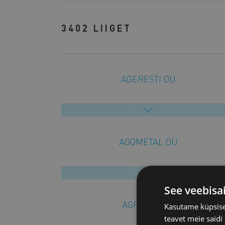
3402 LIIGET
AGERESTI OÜ
AGOMETAL OÜ
See veebisa
AGRELLO OÜ
Kasutame küpsisei
teavet meie saidi