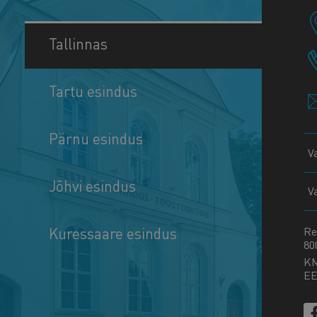
Tallinnas
Tartu esindus
Pärnu esindus
V
Jõhvi esindus
V
Kuressaare esindus
Re
80
K
EE