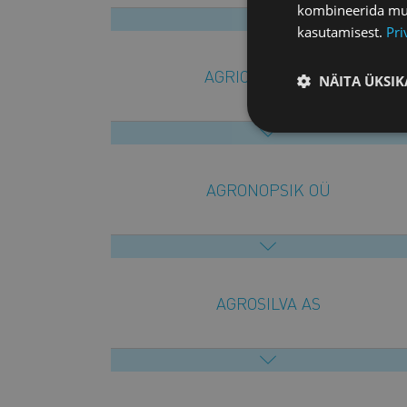
kombineerida muu 
kasutamisest.
Pri
AGRICO EESTI OÜ
NÄITA ÜKSIK
AGRONOPSIK OÜ
AGROSILVA AS