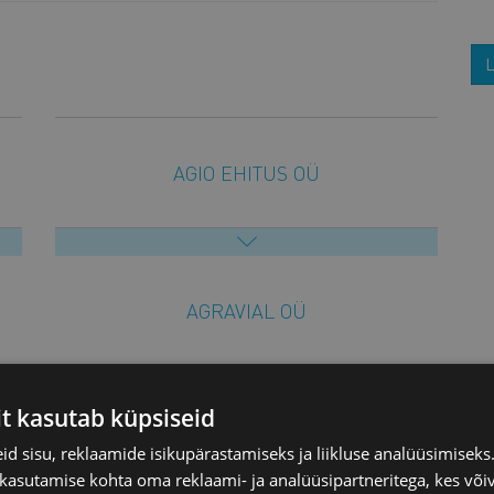
L
AGIO EHITUS OÜ
AGRAVIAL OÜ
it kasutab küpsiseid
AGRI WORLD TRADING OÜ
d sisu, reklaamide isikupärastamiseks ja liikluse analüüsimisek
 kasutamise kohta oma reklaami- ja analüüsipartneritega, kes või