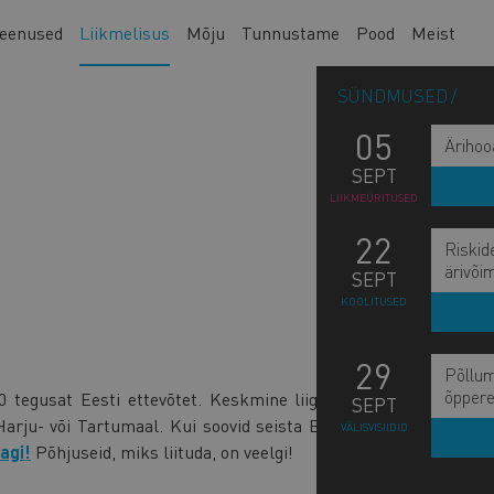
eenused
Liikmelisus
Mõju
Tunnustame
Pood
Meist
SÜNDMUSED
05
Ärihoo
SEPT
LIIKMEÜRITUSED
22
Riskid
ärivõi
SEPT
KOOLITUSED
29
Põllum
M
õppere
 tegusat Eesti ettevõtet. Keskmine liige on väikse või
MI
SEPT
n
rju- või Tartumaal. Kui soovid seista Eesti ettevõtjate
VÄLISVISIIDID
nagi!
Põhjuseid, miks liituda, on veelgi!
s
b
KO