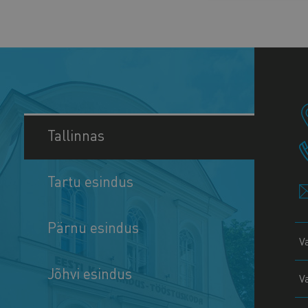
Tallinnas
Tartu esindus
Pärnu esindus
V
Jõhvi esindus
V