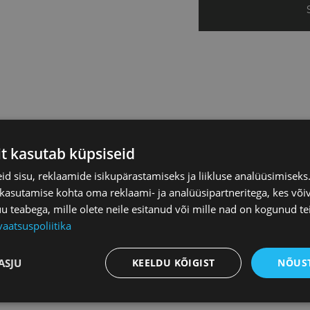
it kasutab küpsiseid
vused
d sisu, reklaamide isikupärastamiseks ja liikluse analüüsimisek
 kasutamise kohta oma reklaami- ja analüüsipartneritega, kes või
teabega, mille olete neile esitanud või mille nad on kogunud te
vaatsuspoliitika
ASJU
KEELDU KÕIGIST
NÕUST