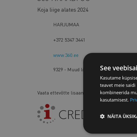
Koja liige alates 2024
HARJUMAA
+372 5347 3441
www.360.ee
See veebisa
9329 - Muud lõbustus- ja vaba aja tege
Kasutame küpsisei
teavet meie saidi
kombineerida muu 
Vaata ettevõtte lisaandmeid:
kasutamisest.
Pri
NÄITA ÜKSIK