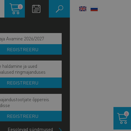
Ostukorv
0
LANGUAGE
SWITCHER
aja Avamine 2026/2027
REGISTREERU
e haldamine ja uued
malused ringmajanduses
REGISTREERU
ajandustootjate õppereis
disse
IITU UUDISKIRJAGA
Ostukor
0
REGISTREERU
Eesolevad sündmused