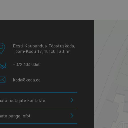
+
−
Eesti Kaubandus-Tööstuskoda,
Toom-Kooli 17, 10130 Tallinn
+372 604 0060
koda@koda.ee
aata töötajate kontakte
aata panga infot