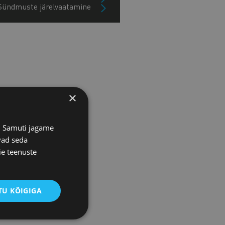
Sündmuste järelvaatamine
×
s. Samuti jagame
vad seda
ie teenuste
U KÕIGIGA