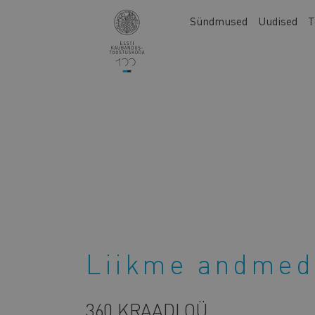
Liigu
Main
Sündmused
Uudised
T
edasi
navigation
põhisisu
juurde
Liikme andmed
360 KRAADI OÜ