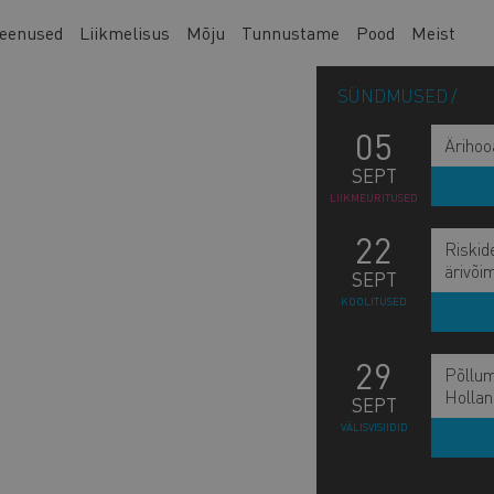
eenused
Liikmelisus
Mõju
Tunnustame
Pood
Meist
SÜNDMUSED
05
Ärihoo
SEPT
LIIKMEÜRITUSED
22
Riskid
ärivõi
SEPT
KOOLITUSED
29
Põllum
Hollan
SEPT
L
VÄLISVISIIDID