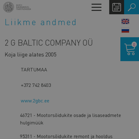
Liigu
Toggle
edasi
navigation
põhisisu
Liikme andmed
LANG
juurde
SWIT
2 G BALTIC COMPANY OÜ
Ostukor
0
Koja liige alates 2005
TARTUMAA
+372 742 8403
www.2gbc.ee
46721 - Mootorsõidukite osade ja lisaseadmete
hulgimüük
95311 - Mootorsõidukite remont ja hooldus