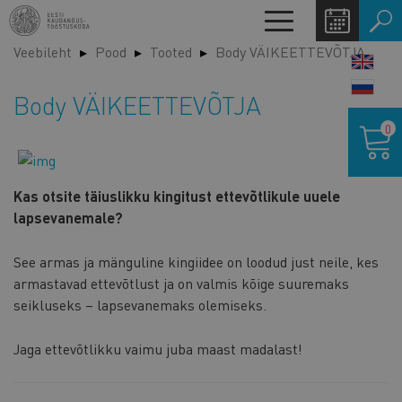
Liigu
Toggle
edasi
navigation
Veebileht
Pood
Tooted
Body VÄIKEETTEVÕTJA
põhisisu
LANG
juurde
SWIT
Body VÄIKEETTEVÕTJA
Ostukor
0
Kas otsite täiuslikku kingitust ettevõtlikule uuele
lapsevanemale?
See armas ja mänguline kingiidee on loodud just neile, kes
armastavad ettevõtlust ja on valmis kõige suuremaks
seikluseks – lapsevanemaks olemiseks.
Jaga ettevõtlikku vaimu juba maast madalast!