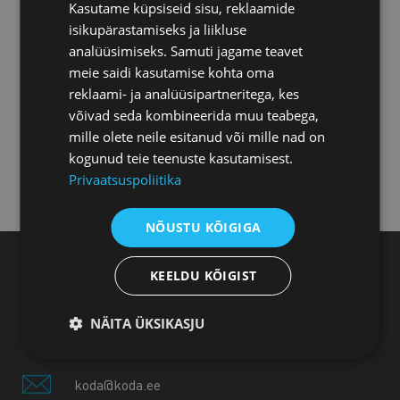
Kasutame küpsiseid sisu, reklaamide
Tartu esindus
isikupärastamiseks ja liikluse
analüüsimiseks. Samuti jagame teavet
meie saidi kasutamise kohta oma
Pärnu esindus
reklaami- ja analüüsipartneritega, kes
võivad seda kombineerida muu teabega,
Jõhvi esindus
mille olete neile esitanud või mille nad on
kogunud teie teenuste kasutamisest.
Privaatsuspoliitika
Kuressaare esindus
NÕUSTU KÕIGIGA
KEELDU KÕIGIST
Eesti Kaubandus-Tööstuskoda, Toom-Kooli 17,
10130 Tallinn
NÄITA ÜKSIKASJU
+372 604 0060
koda@koda.ee