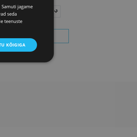
s. Samuti jagame
sta
Kuu
vad seda
ie teenuste
OTSI SÜNDMUSI
U KÕIGIGA