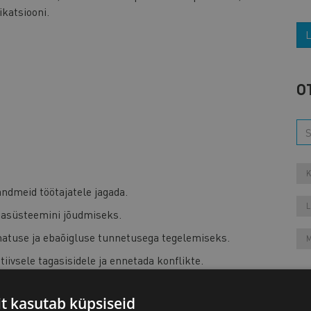
katsiooni.
L
O
K
andmeid töötajatele jagada.
L
gasüsteemini jõudmiseks.
atuse ja ebaõigluse tunnetusega tegelemiseks.
M
ivsele tagasisidele ja ennetada konflikte.
it kasutab küpsiseid