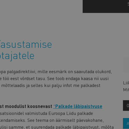
asustamise
tajatele
pa palgadirektiivi, mille eesmärk on saavutada olukord,
 töö eest võrdset tasu. See toob endaga kaasa nii uusi
Li
mõttelaadis ja selles kui palju infot me palkadest
Mi
st moodulist koosnevast
"
Palkade läbipaistvuse
isatsioonidel valmistuda Euroopa Liidu palkade
rakendamiseks. See teema on äärmiselt päevakohane,
ulisi samme, et suurendada palkade läbipaistvust, mõõta