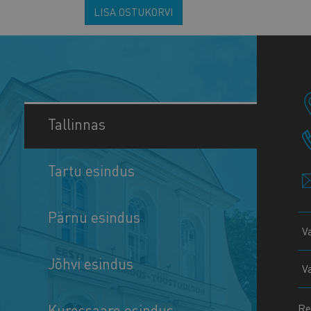
LISA OSTUKORVI
Tallinnas
Tartu esindus
Pärnu esindus
V
Jõhvi esindus
V
Kuressaare esindus
Re