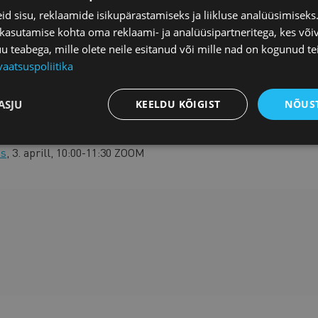
istrateegiat, mis aitab töötajatel mõista ja
d sisu, reklaamide isikupärastamiseks ja liikluse analüüsimisek
Aa
 seeläbi pingeid ja suurendades usaldust tööandja
 kasutamise kohta oma reklaami- ja analüüsipartneritega, kes või
teabega, mille olete neile esitanud või mille nad on kogunud te
vaatsuspoliitika
ASJU
KEELDU KÕIGIST
NÕUST
ellest tulenevad nõuded
, 20. märts, 10:00-11:30 ZOOM
is
, 3. aprill, 10:00-11:30 ZOOM