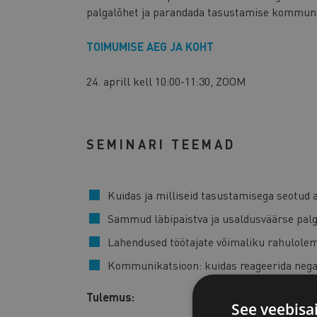
palgalõhet ja parandada tasustamise kommuni
TOIMUMISE AEG JA KOHT
24. aprill kell 10:00-11:30, ZOOM
SEMINARI TEEMAD
Kuidas ja milliseid tasustamisega seotud 
Sammud läbipaistva ja usaldusväärse pal
Lahendused töötajate võimaliku rahulolem
Kommunikatsioon: kuidas reageerida negati
Tulemus:
See veebisa