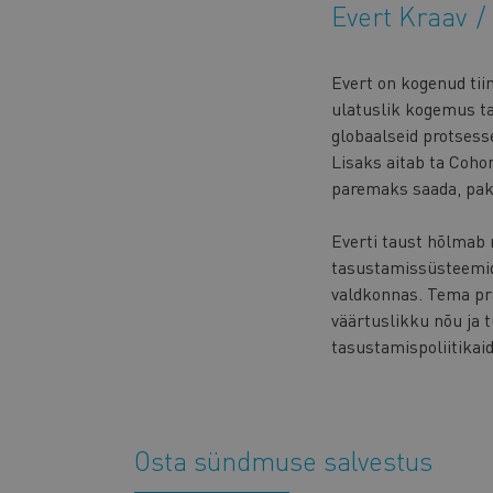
Evert Kraav
Evert on kogenud tiimi
ulatuslik kogemus ta
globaalseid protsess
Lisaks aitab ta Coho
paremaks saada, pakk
Everti taust hõlmab
tasustamissüsteemid
valdkonnas. Tema pr
väärtuslikku nõu ja 
tasustamispoliitikaid
Osta sündmuse salvestus