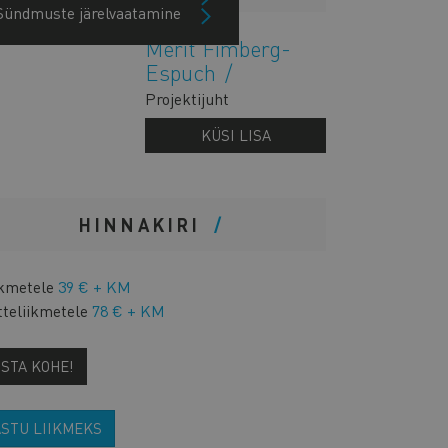
Sündmuste järelvaatamine
Merit Fimberg-
Espuch
Projektijuht
KÜSI LISA
HINNAKIRI
ikmetele
39 € + KM
tteliikmetele
78 € + KM
OSTA KOHE!
ASTU LIIKMEKS