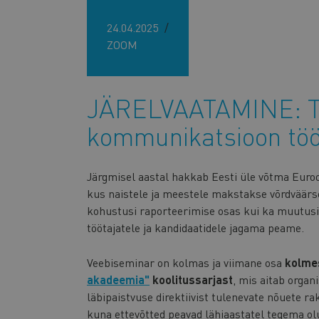
24.04.2025
ZOOM
JÄRELVAATAMINE: T
kommunikatsioon töö
Järgmisel aastal hakkab Eesti üle võtma Euroo
kus naistele ja meestele makstakse võrdväärse
kohustusi raporteerimise osas kui ka muutusi 
töötajatele ja kandidaatidele jagama peame.
Veebiseminar on kolmas ja viimane osa
kolme
akadeemia"
koolitussarjast
, mis aitab organ
läbipaistvuse direktiivist tulenevate nõuete 
kuna ettevõtted peavad lähiaastatel tegema ol