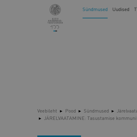
Liigu
Main
Sündmused
Uudised
T
edasi
navigation
põhisisu
juurde
Veebileht
Pood
Sündmused
Järelvaa
JÄRELVAATAMINE: Tasustamise kommunika