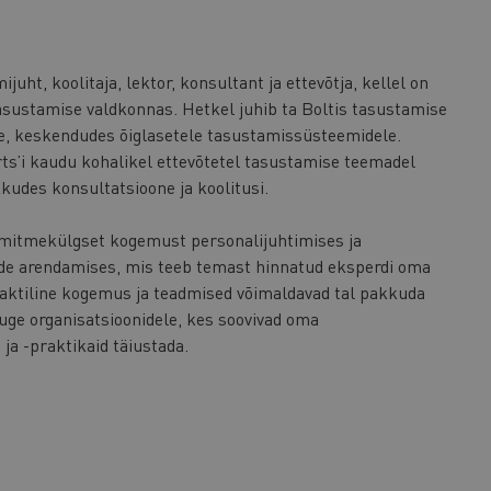
juht, koolitaja, lektor, konsultant ja ettevõtja, kellel on
sustamise valdkonnas. Hetkel juhib ta Boltis tasustamise
e, keskendudes õiglasetele tasustamissüsteemidele.
rts’i kaudu kohalikel ettevõtetel tasustamise teemadel
udes konsultatsioone ja koolitusi.
 mitmekülgset kogemust personalijuhtimises ja
e arendamises, mis teeb temast hinnatud eksperdi oma
aktiline kogemus ja teadmised võimaldavad tal pakkuda
tuge organisatsioonidele, kes soovivad oma
 ja -praktikaid täiustada.