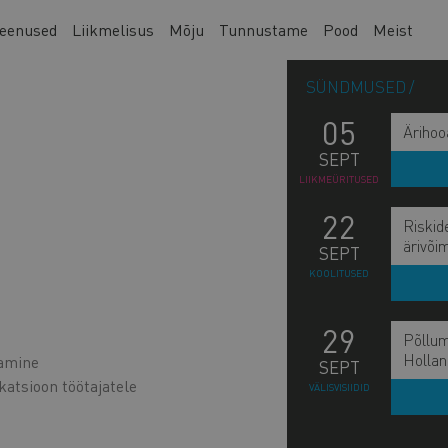
eenused
Liikmelisus
Mõju
Tunnustame
Pood
Meist
SÜNDMUSED
05
Ärihoo
SEPT
LIIKMEÜRITUSED
22
Riskid
ärivõi
SEPT
KOOLITUSED
29
Põllum
Hollan
tamine
SEPT
tsioon töötajatele
VÄLISVISIIDID