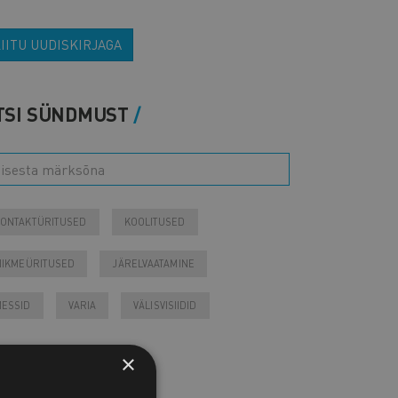
IITU UUDISKIRJAGA
TSI SÜNDMUST
ONTAKTÜRITUSED
KOOLITUSED
IIKMEÜRITUSED
JÄRELVAATAMINE
ESSID
VARIA
VÄLISVISIIDID
Tulevased sündmused
×
Otsi arhiivist