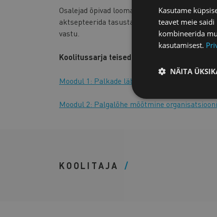
Osalejad õpivad looma tõhusat kommunikatsioon
Kasutame küpsisei
aktsepteerida tasustamissüsteemi, vähendades
teavet meie saidi
vastu.
kombineerida muu 
kasutamisest.
Pri
Koolitussarja teised moodulid:
NÄITA ÜKSIK
Moodul 1: Palkade läbipaistvuse direktiiv ja s
Moodul 2: Palgalõhe mõõtmine organisatsioon
KOOLITAJA