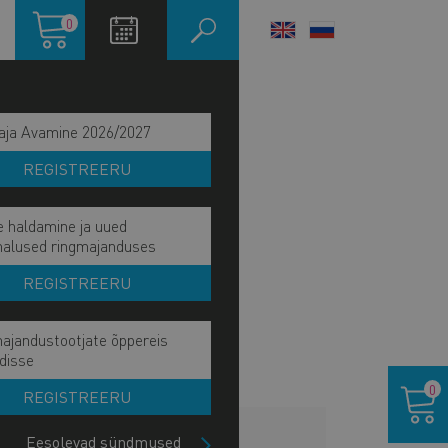
Ostukorv
0
LANGUAGE
SWITCHER
aja Avamine 2026/2027
REGISTREERU
e haldamine ja uued
malused ringmajanduses
REGISTREERU
ajandustootjate õppereis
disse
Ostukor
0
REGISTREERU
LISAINFO
Eesolevad sündmused