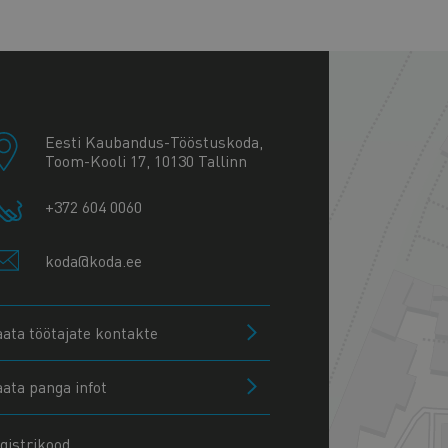
+
−
Eesti Kaubandus-Tööstuskoda,
Toom-Kooli 17, 10130 Tallinn
+372 604 0060
koda@koda.ee
aata töötajate kontakte
aata panga infot
gistrikood