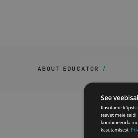
ABOUT EDUCATOR
See veebisa
Gerda M. Adr
Kasutame küpsisei
teavet meie saidi
kombineerida muu 
Gerda on Taktikalise
kasutamisest.
Pri
naisjuht. Igapäevase