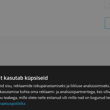
Aa
it kasutab küpsiseid
ik
d sisu, reklaamide isikupärastamiseks ja liikluse analüüsimisek
 kasutamise kohta oma reklaami- ja analüüsipartneritega, kes või
teabega, mille olete neile esitanud või mille nad on kogunud te
 Laskmise Tartu keskusese ettevõtte üks omanik ja
vaatsuspoliitika
lt juhib Gerda Soome nahahooldus- ja kosmeetikabrändi