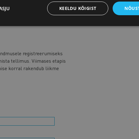
stis, kuid tema kirgede hulka kuulub ka laskesport, mis
aanud oluliseks osaks tema elust.
ASJU
KEELDU KÕIGIST
NÕUST
ndmusele registreerumiseks
rmista tellimus. Viimases etapis
mise korral rakendub liikme