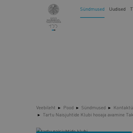
Liigu
Main
Sündmused
Uudised
T
edasi
navigation
põhisisu
juurde
Veebileht
Pood
Sündmused
Kontaktü
Tartu Naisjuhtide Klubi hooaja avamine Ta