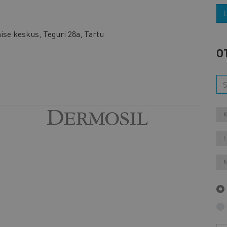
L
mise keskus, Teguri 28a, Tartu
O
K
L
M