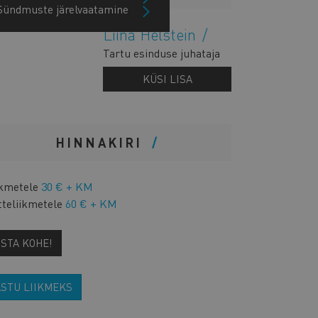
Sündmuste järelvaatamine
Liina Helstein
Tartu esinduse juhataja
KÜSI LISA
HINNAKIRI
ikmetele
30 € + KM
tteliikmetele
60 € + KM
OSTA KOHE!
ASTU LIIKMEKS