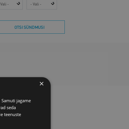
sta
Kuu
OTSI SÜNDMUSI
×
s. Samuti jagame
vad seda
ie teenuste