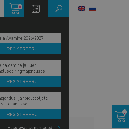
Ostukorv
0
LANGUAGE
SWITCHER
aja Avamine 2026/2027
REGISTREERU
e haldamine ja uued
malused ringmajanduses
REGISTREERU
ajandus- ja toidutootjate
is Hollandisse
Ostukor
0
REGISTREERU
LISAINFO
Eesolevad sündmused