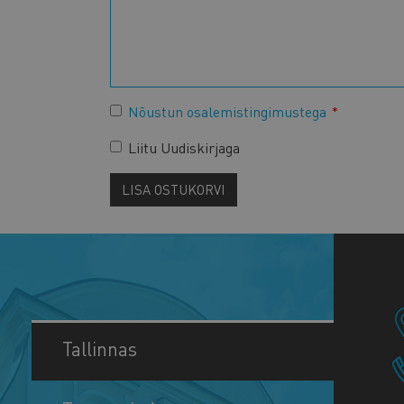
Nõustun osalemistingimustega
Liitu Uudiskirjaga
LISA OSTUKORVI
Tallinnas