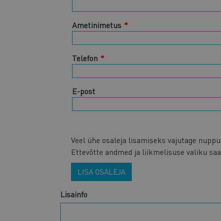
Ametinimetus
Telefon
E-post
Veel ühe osaleja lisamiseks vajutage nupp
Ettevõtte andmed ja liikmelisuse valiku sa
LISA OSALEJA
Lisainfo