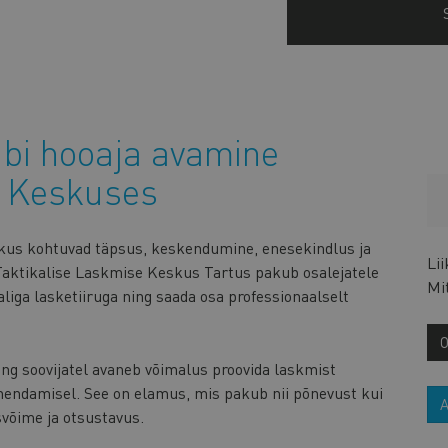
ubi hooaja avamine
e Keskuses
kus kohtuvad täpsus, keskendumine, enesekindlus ja
Li
 Taktikalise Laskmise Keskus Tartus pakub osalejatele
Mi
iga lasketiiruga ning saada osa professionaalselt
ng soovijatel avaneb võimalus proovida laskmist
uhendamisel. See on elamus, mis pakub nii põnevust kui
võime ja otsustavus.