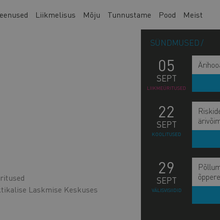
eenused
Liikmelisus
Mõju
Tunnustame
Pood
Meist
SÜNDMUSED
05
Ärihoo
SEPT
LIIKMEÜRITUSED
22
Riskid
ärivõi
SEPT
KOOLITUSED
29
Põllum
õppere
ritused
SEPT
ktikalise Laskmise Keskuses
VÄLISVISIIDID