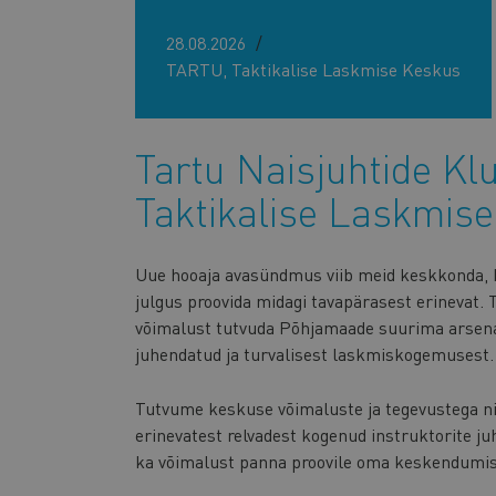
28.08.2026
TARTU, Taktikalise Laskmise Keskus
Tartu Naisjuhtide Kl
Taktikalise Laskmis
Uue hooaja avasündmus viib meid keskkonda, 
julgus proovida midagi tavapärasest erinevat.
võimalust tutvuda Põhjamaade suurima arsenal
juhendatud ja turvalisest laskmiskogemusest.
Tutvume keskuse võimaluste ja tegevustega ni
erinevatest relvadest kogenud instruktorite j
ka võimalust panna proovile oma keskendumis