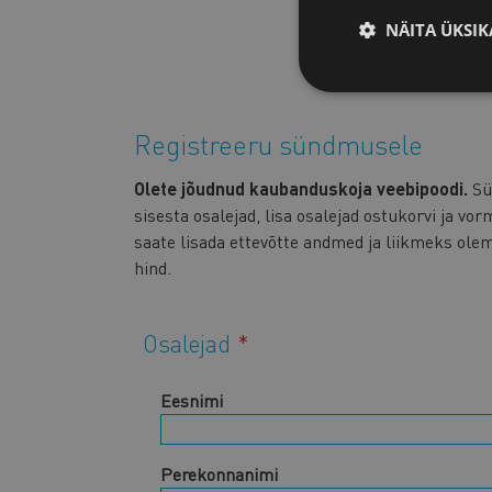
Dermosil tegevust Ee
on aastate jooksul s
NÄITA ÜKSIK
Registreeru sündmusele
Olete jõudnud kaubanduskoja veebipoodi.
Sü
sisesta osalejad, lisa osalejad ostukorvi ja vo
saate lisada ettevõtte andmed ja liikmeks ole
hind.
Osalejad
Eesnimi
Perekonnanimi