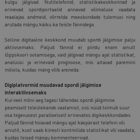
kulgu jälgivad. Nutitelefonid, statistikakeskkonnad ja
erinevad spordiportaalid annavad võimaluse vaadata
reaalajas andmeid, võrrelda meeskondade tulemusi ning
arutada mängu käiku ka teiste fännidega.
Selline digitaalne keskkond muudab spordi jälgimise palju
aktiivsemaks. Paljud fännid ei piirdu enam ainult
lõppskoori ootamisega, vaid jälgivad mängu ajal statistikat,
analüüsi ja erinevaid prognoose, mis aitavad paremini
mõista, kuidas mäng võib areneda.
Digiplatvormid muudavad spordi jälgimise
interaktiivsemaks
Kui veel mõni aeg tagasi tähendas spordi jälgimine
peamiselt teleülekande vaatamist, siis nüüd toimub suur
osa tegevusest paralleelselt erinevates digikeskkondades.
Paljud fännid hoiavad mängu ajal käepärast telefoni või
arvutit, kust saab kiiresti kontrollida statistikat või vaadata,
kuidas teised mängu kommenteerivad.