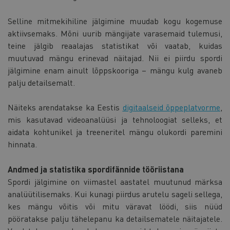
Selline mitmekihiline jälgimine muudab kogu kogemuse
aktiivsemaks. Mõni uurib mängijate varasemaid tulemusi,
teine jälgib reaalajas statistikat või vaatab, kuidas
muutuvad mängu erinevad näitajad. Nii ei piirdu spordi
jälgimine enam ainult lõppskooriga – mängu kulg avaneb
palju detailsemalt.
Näiteks arendatakse ka Eestis
digitaalseid õppeplatvorme
,
mis kasutavad videoanalüüsi ja tehnoloogiat selleks, et
aidata kohtunikel ja treeneritel mängu olukordi paremini
hinnata.
Andmed ja statistika spordifännide tööriistana
Spordi jälgimine on viimastel aastatel muutunud märksa
analüütilisemaks. Kui kunagi piirdus arutelu sageli sellega,
kes mängu võitis või mitu väravat löödi, siis nüüd
pööratakse palju tähelepanu ka detailsematele näitajatele.