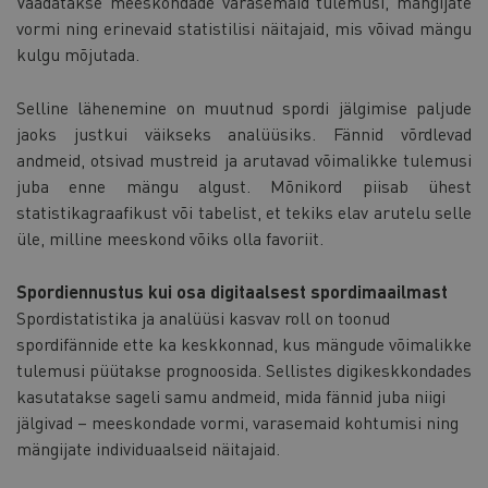
Vaadatakse meeskondade varasemaid tulemusi, mängijate
vormi ning erinevaid statistilisi näitajaid, mis võivad mängu
kulgu mõjutada.
Selline lähenemine on muutnud spordi jälgimise paljude
jaoks justkui väikseks analüüsiks. Fännid võrdlevad
andmeid, otsivad mustreid ja arutavad võimalikke tulemusi
juba enne mängu algust. Mõnikord piisab ühest
statistikagraafikust või tabelist, et tekiks elav arutelu selle
üle, milline meeskond võiks olla favoriit.
Spordiennustus kui osa digitaalsest spordimaailmast
Spordistatistika ja analüüsi kasvav roll on toonud
spordifännide ette ka keskkonnad, kus mängude võimalikke
tulemusi püütakse prognoosida. Sellistes digikeskkondades
kasutatakse sageli samu andmeid, mida fännid juba niigi
jälgivad – meeskondade vormi, varasemaid kohtumisi ning
mängijate individuaalseid näitajaid.