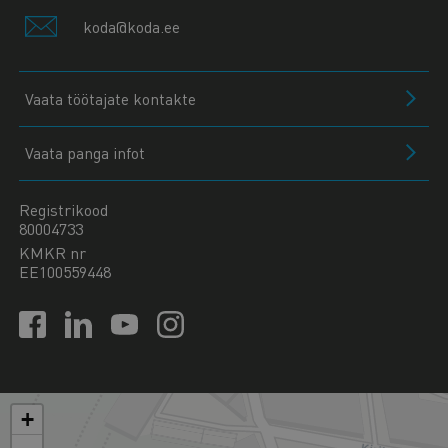
koda@koda.ee
Vaata töötajate kontakte
Vaata panga infot
Registrikood
80004733
KMKR nr
EE100559448
+