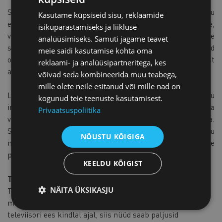
Selline lähenemine tähendab, et spordi jälgimine ei piirdu
Kasutame küpsiseid sisu, reklaamide
enam ühe kanaliga. Mängu kulgu analüüsitakse,
isikupärastamiseks ja liikluse
võrreldakse andmeid ja arutatakse võimalikke
analüüsimiseks. Samuti jagame teavet
stsenaariume juba enne kohtumise lõppu. Digiplatvormid
meie saidi kasutamise kohta oma
on muutnud spordifänni rolli passiivsest vaatajast
reklaami- ja analüüsipartneritega, kes
aktiivseks osalejaks.
võivad seda kombineerida muu teabega,
mille olete neile esitanud või mille nad on
Lisaks on spordiplatvormid muutunud palju
kogunud teie teenuste kasutamisest.
informatiivsemaks. Mängude statistika, mängijate vorm ja
Privaatsuspoliitika
varasemad tulemused on kättesaadavad mõne sekundiga.
See aitab spordihuvilistel paremini mõista mängu kulgu
NÕUSTU KÕIGIGA
ning annab taustateadmisi, mis muudavad jälgimise
põnevamaks.
KEELDU KÕIGIST
Tehnoloogia toob spordi inimestele lähemale
NÄITA ÜKSIKASJU
Tehnoloogia areng on muutnud spordi jälgimise oluliselt
mugavamaks. Kui varem tuli mängu nägemiseks olla
televiisori ees kindlal ajal, siis nüüd saab paljusid