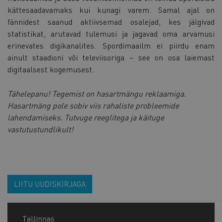
kättesaadavamaks kui kunagi varem. Samal ajal on
fännidest saanud aktiivsemad osalejad, kes jälgivad
statistikat, arutavad tulemusi ja jagavad oma arvamusi
erinevates digikanalites. Spordimaailm ei piirdu enam
ainult staadioni või televiisoriga – see on osa laiemast
digitaalsest kogemusest.
Tähelepanu! Tegemist on hasartmängu reklaamiga.
Hasartmäng pole sobiv viis rahaliste probleemide
lahendamiseks. Tutvuge reeglitega ja käituge
vastutustundlikult!
LIITU UUDISKIRJAGA
Tallinnas