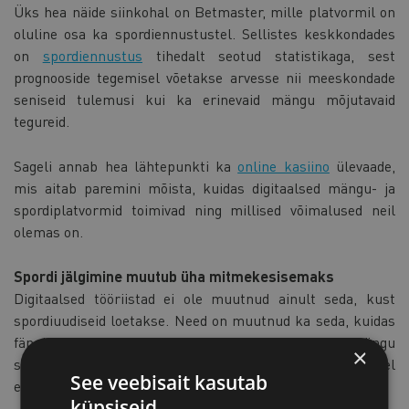
Üks hea näide siinkohal on Betmaster, mille platvormil on
oluline osa ka spordiennustustel. Sellistes keskkondades
on
spordiennustus
tihedalt seotud statistikaga, sest
prognooside tegemisel võetakse arvesse nii meeskondade
seniseid tulemusi kui ka erinevaid mängu mõjutavaid
tegureid.
Sageli annab hea lähtepunkti ka
online kasiino
ülevaade,
mis aitab paremini mõista, kuidas digitaalsed mängu- ja
spordiplatvormid toimivad ning millised võimalused neil
olemas on.
Spordi jälgimine muutub üha mitmekesisemaks
Digitaalsed tööriistad ei ole muutnud ainult seda, kust
spordiuudiseid loetakse. Need on muutnud ka seda, kuidas
fännid ise mängu jälgivad. Paljud vaatavad mängu
×
samaaegselt mitmest allikast – teleülekanne ühel
See veebisait kasutab
ekraanil, statistika telefonis ja arutelud sotsiaalmeedias.
küpsiseid