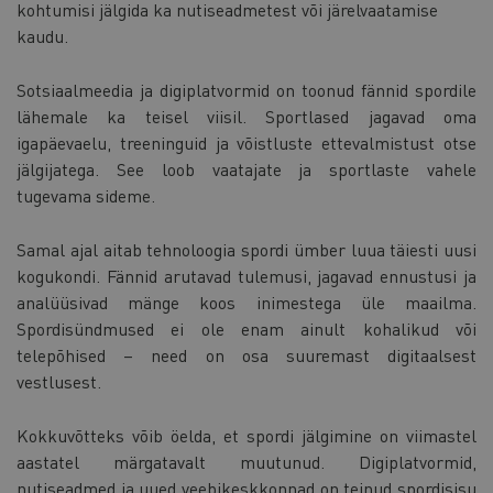
kohtumisi jälgida ka nutiseadmetest või järelvaatamise
kaudu.
Sotsiaalmeedia ja digiplatvormid on toonud fännid spordile
lähemale ka teisel viisil. Sportlased jagavad oma
igapäevaelu, treeninguid ja võistluste ettevalmistust otse
jälgijatega. See loob vaatajate ja sportlaste vahele
tugevama sideme.
Samal ajal aitab tehnoloogia spordi ümber luua täiesti uusi
kogukondi. Fännid arutavad tulemusi, jagavad ennustusi ja
analüüsivad mänge koos inimestega üle maailma.
Spordisündmused ei ole enam ainult kohalikud või
telepõhised – need on osa suuremast digitaalsest
vestlusest.
Kokkuvõtteks võib öelda, et spordi jälgimine on viimastel
aastatel märgatavalt muutunud. Digiplatvormid,
nutiseadmed ja uued veebikeskkonnad on teinud spordisisu