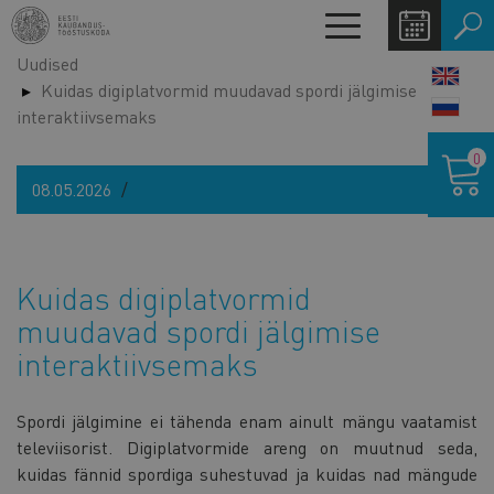
Liigu
Toggle
edasi
navigation
Uudised
põhisisu
LANG
Kuidas digiplatvormid muudavad spordi jälgimise
juurde
SWIT
interaktiivsemaks
Ostukor
0
08.05.2026
Kuidas digiplatvormid
muudavad spordi jälgimise
interaktiivsemaks
Spordi jälgimine ei tähenda enam ainult mängu vaatamist
televiisorist. Digiplatvormide areng on muutnud seda,
kuidas fännid spordiga suhestuvad ja kuidas nad mängude