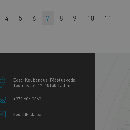
hekülg
Lehekülg
4
Lehekülg
5
Lehekülg
6
Eesolev
7
Lehekülg
8
Lehekülg
9
Lehekülg
10
Lehekül
11
leht
+
−
Eesti Kaubandus-Tööstuskoda,
Toom-Kooli 17, 10130 Tallinn
+372 604 0060
koda@koda.ee