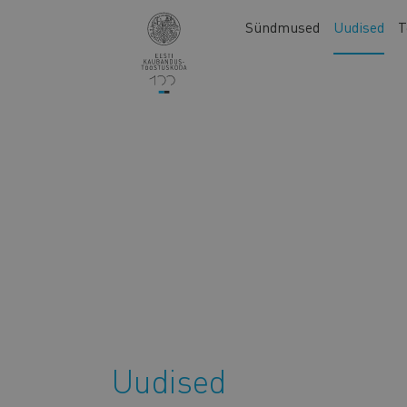
Liigu
Main
Sündmused
Uudised
T
edasi
navigation
põhisisu
juurde
Uudised