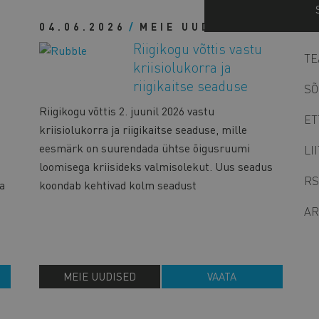
M
04.06.2026
MEIE UUDISED
ME
n
Riigikogu võttis vastu
TE
s
kriisiolukorra ja
b
riigikaitse seaduse
SÕ
Riigikogu võttis 2. juunil 2026 vastu
ET
kriisiolukorra ja riigikaitse seaduse, mille
eesmärk on suurendada ühtse õigusruumi
LI
loomisega kriisideks valmisolekut. Uus seadus
RS
a
koondab kehtivad kolm seadust
AR
MEIE UUDISED
VAATA
L