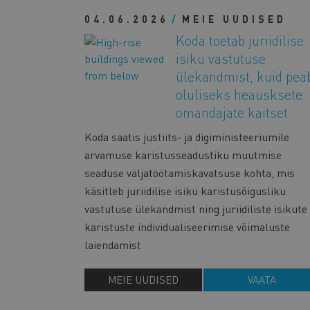
04.06.2026
MEIE UUDISED
Koda toetab juriidilise
isiku vastutuse
ülekandmist, kuid pea
oluliseks heausksete
omandajate kaitset
Koda saatis justiits- ja digiministeeriumile
arvamuse karistusseadustiku muutmise
seaduse väljatöötamiskavatsuse kohta, mis
käsitleb juriidilise isiku karistusõigusliku
vastutuse ülekandmist ning juriidiliste isikute
karistuste individualiseerimise võimaluste
laiendamist
MEIE UUDISED
VAATA