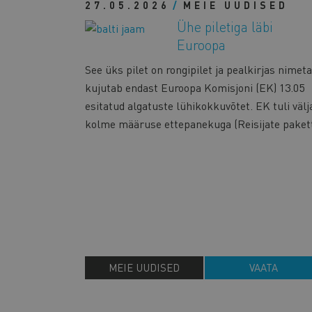
27.05.2026
MEIE UUDISED
Ühe piletiga läbi
Euroopa
See üks pilet on rongipilet ja pealkirjas nimet
kujutab endast Euroopa Komisjoni (EK) 13.05
esitatud algatuste lühikokkuvõtet. EK tuli välj
kolme määruse ettepanekuga (Reisijate paket
MEIE UUDISED
VAATA