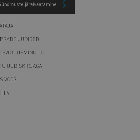
Sündmuste järelvaatamine
ain
IE UUDISED
avigation
ATAJA
ide
lock
PRADE UUDISED
TEVÕTLUSMINUTID
ITU UUDISKIRJAGA
S VOOG
HIIV
IITU UUDISKIRJAGA