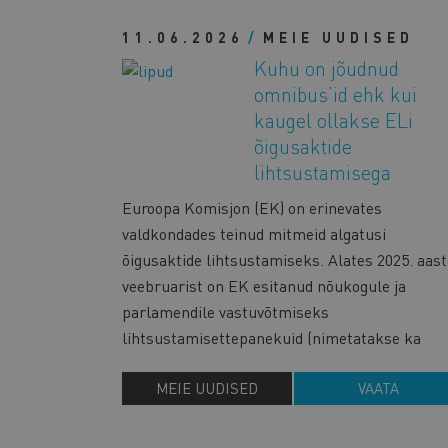
11.06.2026
MEIE UUDISED
Kuhu on jõudnud
omnibus’id ehk kui
kaugel ollakse ELi
õigusaktide
lihtsustamisega
Euroopa Komisjon (EK) on erinevates
valdkondades teinud mitmeid algatusi
õigusaktide lihtsustamiseks. Alates 2025. aast
veebruarist on EK esitanud nõukogule ja
parlamendile vastuvõtmiseks
lihtsustamisettepanekuid (nimetatakse ka
MEIE UUDISED
VAATA