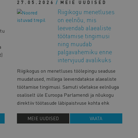
27.05.2026
MEIE UUDISED
Riigikogu menetluses
on eelnõu, mis
leevendab alaealiste
atu
töötamise tingimusi
ning muudab
a
palgavahemiku enne
t)
intervjuud avalikuks
Riigikogus on menetluses töölepingu seaduse
muudatused, millega leevendatakse alaealiste
töötamise tingimusi. Samuti võetakse eelnõuga
osaliselt üle Euroopa Parlamendi ja nõukogu
direktiiv töötasude läbipaistvuse kohta ehk
MEIE UUDISED
VAATA