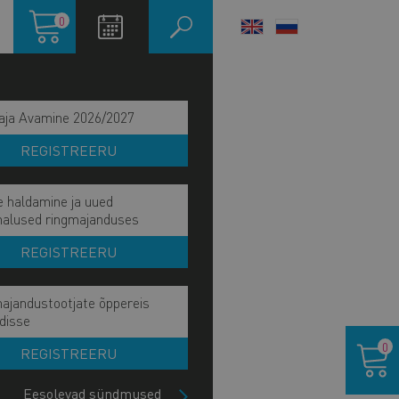
Ostukorv
0
LANGUAGE
SWITCHER
aja Avamine 2026/2027
REGISTREERU
e haldamine ja uued
malused ringmajanduses
REGISTREERU
ajandustootjate õppereis
disse
Ostukor
0
REGISTREERU
Eesolevad sündmused