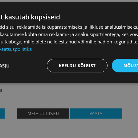
03.06.2026
MEIE UUDISED
it kasutab küpsiseid
ELi idapoolsete
d sisu, reklaamide isikupärastamiseks ja liikluse analüüsimisek
piirialade strateegiast
 kasutamise kohta oma reklaami- ja analüüsipartneritega, kes või
teabega, mille olete neile esitanud või mille nad on kogunud te
Euroopa Komisjoni (EK) nägemust, seisukohti ja
vaatsuspoliitika
plaane Euroopa Liidu idapoolsete piirialade
kohta leiab EK teatisest „Teatis ELi idapoolsete
ASJU
KEELDU KÕIGIST
NÕUST
u
piirkondade kohta, mis piirnevad Venemaa,
Valgevene ja
e
a,
MEIE UUDISED
VAATA