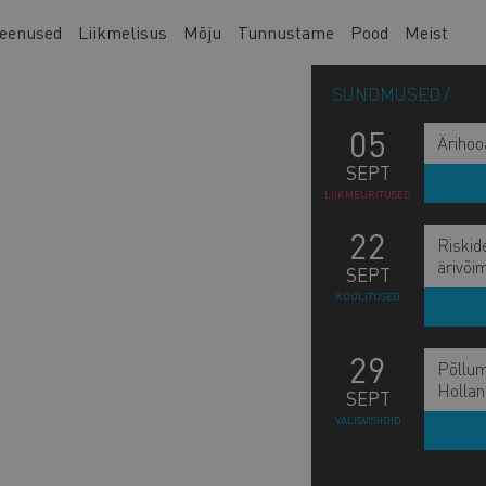
eenused
Liikmelisus
Mõju
Tunnustame
Pood
Meist
SÜNDMUSED
05
Ärihoo
SEPT
LIIKMEÜRITUSED
22
Riskid
ärivõi
SEPT
KOOLITUSED
29
Põllum
Hollan
SEPT
VÄLISVISIIDID