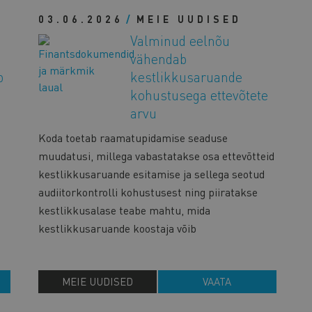
03.06.2026
MEIE UUDISED
Valminud eelnõu
vähendab
b
kestlikkusaruande
kohustusega ettevõtete
arvu
Koda toetab raamatupidamise seaduse
muudatusi, millega vabastatakse osa ettevõtteid
kestlikkusaruande esitamise ja sellega seotud
audiitorkontrolli kohustusest ning piiratakse
kestlikkusalase teabe mahtu, mida
kestlikkusaruande koostaja võib
MEIE UUDISED
VAATA