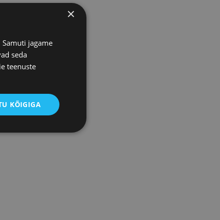
×
s. Samuti jagame
vad seda
ie teenuste
U KÕIGIGA