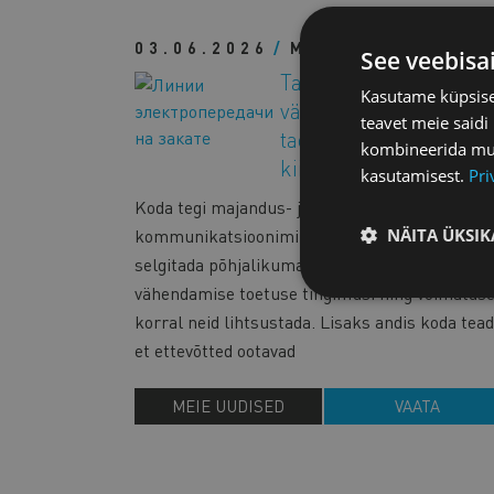
03.06.2026
MEIE UUDISED
See veebisa
Taastuvenergia tasu
Kasutame küpsisei
vähendamise toetuse
teavet meie saidi
taotlemine tuleb avada
kombineerida muu 
kiiresti
kasutamisest.
Pri
Koda tegi majandus- ja
NÄITA ÜKSIK
kommunikatsiooniministeeriumile ettepanek
selgitada põhjalikumalt taastuvenergia tasu
vähendamise toetuse tingimusi ning võimalus
korral neid lihtsustada. Lisaks andis koda tead
et ettevõtted ootavad
MEIE UUDISED
VAATA